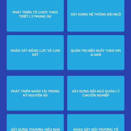
PHÁT TRIỂN TỔ CHỨC THEO
XÂY DỰNG HỆ THỐNG ĐÃI NGỘ
TRIẾT LÝ PHỤNG SỰ
KHẢO SÁT ĐỘNG LỰC VÀ CAM
QUẢN TRỊ HIỆU SUẤT THEO KPI
KẾT
& OKR
PHÁT TRIỂN NHÂN TÀI TRONG
XÂY DỰNG ĐỘI NGŨ QUẢN LÝ
KỶ NGUYÊN SỐ
CHUYÊN NGHIỆP
XÂY DỰNG THƯƠNG HIỆU NHÀ
KHẢO SÁT MÔI TRƯỜNG TỔ