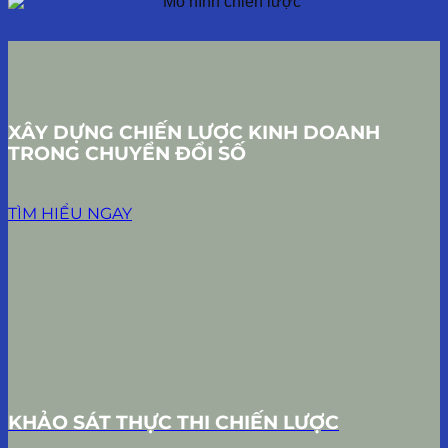
XÂY DỰNG CHIẾN LƯỢC KINH DOANH
TRONG CHUYỂN ĐỔI SỐ
TÌM HIỂU NGAY
KHẢO SÁT THỰC THI CHIẾN LƯỢC