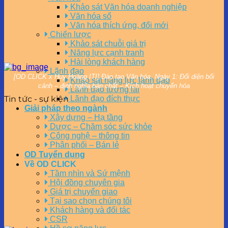
Khảo sát Văn hóa doanh nghiệp
Văn hóa số
Văn hóa thích ứng, đổi mới
Chiến lược
Khảo sát chuỗi giá trị
Năng lực cạnh tranh
Hài lòng khách hàng
Lãnh đạo
[OD CLICK x Huy Hoàng ITI] Đào tạo Văn hóa. Ngày 1: Đối diện bối
Khảo sát năng lực lãnh đạo
cảnh – định nghĩa bản chất – Kích hoạt chuyển hóa
Lãnh đạo tương lai
Tin tức - sự kiện
Lãnh đạo đích thực
Giải pháp theo ngành
Xây dựng – Hạ tầng
Dược – Chăm sóc sức khỏe
Công nghệ – thông tin
Phân phối – Bán lẻ
OD Tuyển dụng
Về OD CLICK
Tầm nhìn và Sứ mệnh
Hội đồng chuyên gia
Giá trị chuyển giao
Tại sao chọn chúng tôi
Khách hàng và đối tác
CSR