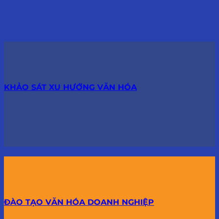
KHẢO SÁT XU HƯỚNG VĂN HÓA
ĐÀO TẠO VĂN HÓA DOANH NGHIỆP