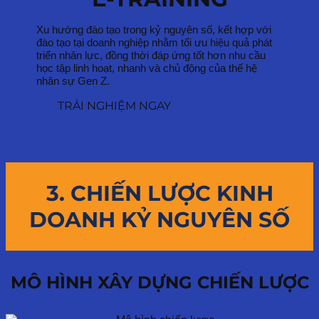
Xu hướng đào tạo trong kỷ nguyên số, kết hợp với
đào tạo tại doanh nghiệp nhằm tối ưu hiệu quả phát
triển nhân lực, đồng thời đáp ứng tốt hơn nhu cầu
học tập linh hoạt, nhanh và chủ động của thế hệ
nhân sự Gen Z.
TRẢI NGHIỆM NGAY
3. CHIẾN LƯỢC KINH
DOANH KỶ NGUYÊN SỐ
MÔ HÌNH XÂY DỰNG CHIẾN LƯỢC