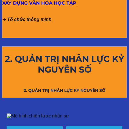
XÂY DỰNG VĂN HÓA HỌC TẬP
➔
Tổ chức thông minh
2. QUẢN TRỊ NHÂN LỰC KỶ
NGUYÊN SỐ
2. QUẢN TRỊ NHÂN LỰC KỶ NGUYÊN SỐ