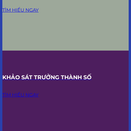
TÌM HIỂU NGAY
KHẢO SÁT TRƯỞNG THÀNH SỐ
TÌM HIỂU NGAY