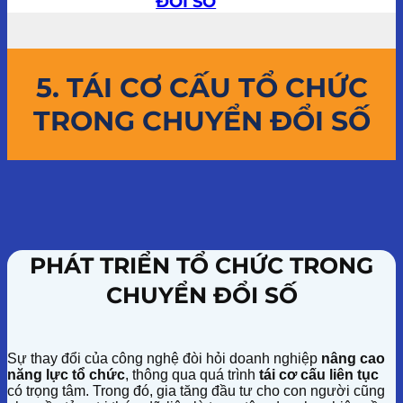
ĐỔI SỐ
5. TÁI CƠ CẤU TỔ CHỨC
TRONG CHUYỂN ĐỔI SỐ
PHÁT TRIỂN TỔ CHỨC TRONG
CHUYỂN ĐỔI SỐ
Sự thay đổi của công nghệ đòi hỏi doanh nghiệp
nâng cao
năng lực tổ chức
, thông qua quá trình
tái cơ cấu liên tục
có trọng tâm. Trong đó, gia tăng đầu tư cho con người cũng