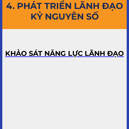
4. PHÁT TRIỂN LÃNH ĐẠO
KỶ NGUYÊN SỐ
KHẢO SÁT NĂNG LỰC LÃNH ĐẠO