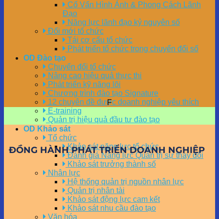
Cố Vấn Hình Ảnh & Phong Cách Lãnh
Đạo
Năng lực lãnh đạo kỷ nguyên số
Đổi mới tổ chức
Tái cơ cấu tổ chức
Phát triển tổ chức trong chuyển đổi số
OD Đào tạo
Chuyển đổi tổ chức
Nâng cao hiệu quả thực thi
Phát triển kỹ năng lõi
Chương trình đào tạo Signature
12 chuyên đề được doanh nghiệp yêu thích
F
E-training
Quản trị hiệu quả đầu tư đào tạo
OD Khảo sát
Tổ chức
Khảo sát năng lực tổ chức
ĐỒNG HÀNH PHÁT TRIỂN DOANH NGHIỆP
Đánh giá Năng lực Quản trị sự thay đổi
Khảo sát trưởng thành số
Nhân lực
Hệ thống quản trị nguồn nhân lực
Quản trị nhân tài
Khảo sát động lực cam kết
Khảo sát nhu cầu đào tạo
Văn hóa