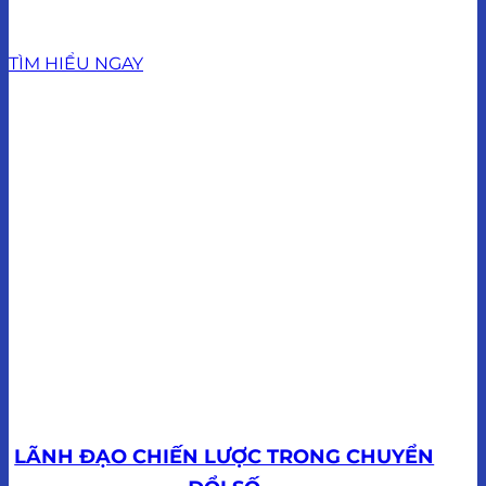
PHÁT TRIỂN LÃNH ĐẠO
TÌM HIỂU NGAY
LÃNH ĐẠO CHIẾN LƯỢC TRONG CHUYỂN