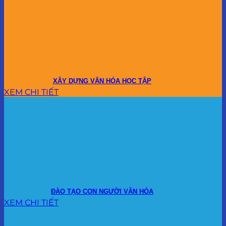
XÂY DỰNG VĂN HÓA HỌC TẬP
XEM CHI TIẾT
ĐÀO TẠO CON NGƯỜI VĂN HÓA
XEM CHI TIẾT