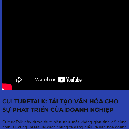
CULTURETALK: TÁI TẠO VĂN HÓA CHO
SỰ PHÁT TRIỂN CỦA DOANH NGHIỆP
CultureTalk này được thực hiện như một không gian tĩnh để cùng
nhìn lại, cùng “reset” lại cách chúng ta đang hiểu về văn hóa doanh