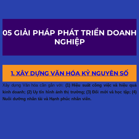
05 GIẢI PHÁP PHÁT TRIỂN DOANH
NGHIỆP
1. XÂY DỰNG VĂN HÓA KỶ NGUYÊN SỐ
Xây dựng Văn hóa cần gắn với:
(1) Hiệu suất công việc và hiệu quả
kinh doanh; (2) Uy tín hình ảnh thị trường; (3) Đổi mới và học tập; (4)
Nuôi dưỡng nhân tài và Hạnh phúc nhân viên.