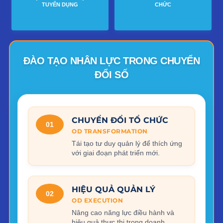
TUYỂN DỤNG
CHỨC
ĐÀO TẠO NHÂN LỰC TRONG CHUYỂN
ĐỔI SỐ
CHUYỂN ĐỔI TỔ CHỨC
01
OD TRANSFORMATION
Tái tạo tư duy quản lý để thích ứng
với giai đoạn phát triển mới.
HIỆU QUẢ QUẢN LÝ
02
OD EXECUTION
Nâng cao năng lực điều hành và
hiệu quả thực thi trong doanh