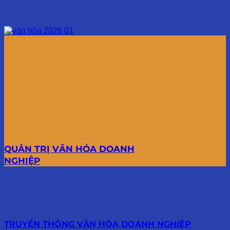
QUẢN TRỊ VĂN HÓA DOANH
NGHIỆP
TRUYỀN THÔNG VĂN HÓA DOANH NGHIỆP