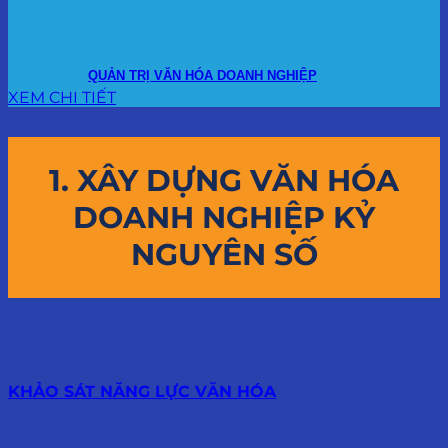
QUẢN TRỊ VĂN HÓA DOANH NGHIỆP
XEM CHI TIẾT
1. XÂY DỰNG VĂN HÓA
DOANH NGHIỆP KỶ
NGUYÊN SỐ
KHẢO SÁT NĂNG LỰC VĂN HÓA