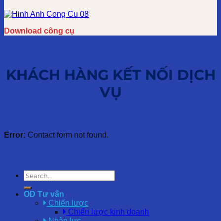
Download công cụ
KHÁCH HÀNG KẾT NỐI DỊCH
VỤ
Error:
Contact form not found.
OD Tư vấn
Chiến lược
Chiến lược kinh doanh
Nhân lực