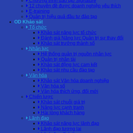
Chương trình đào tạo Signature
12 chuyên đề được doanh nghiệp yêu thích
E-training
Quản trị hiệu quả đầu tư đào tạo
OD Khảo sát
Tổ chức
Khảo sát năng lực tổ chức
Đánh giá Năng lực Quản trị sự thay đổi
Khảo sát trưởng thành số
Nhân lực
Hệ thống quản trị nguồn nhân lực
Quản trị nhân tài
Khảo sát động lực cam kết
Khảo sát nhu cầu đào tạo
Văn hóa
Khảo sát Văn hóa doanh nghiệp
Văn hóa số
Văn hóa thích ứng, đổi mới
Chiến lược
Khảo sát chuỗi giá trị
Năng lực cạnh tranh
Hài lòng khách hàng
Lãnh đạo
Khảo sát năng lực lãnh đạo
Lãnh đạo tương lai