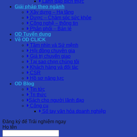
Lãnh đạo đích thực
Giải pháp theo ngành
Xây dựng – Hạ tầng
Dược – Chăm sóc sức khỏe
Công nghệ – thông tin
Phân phối – Bán lẻ
OD Tuyển dụng
Về OD CLICK
Tầm nhìn và Sứ mệnh
Hội đồng chuyên gia
Giá trị chuyển giao
Tại sao chọn chúng tôi
Khách hàng và đối tác
CSR
Hồ sơ năng lực
OD Blog
Tin tức
Tri thức
Sách cho người lãnh đạo
Công cụ
Sổ tay văn hóa doanh nghiệp
Đăng ký để Trải nghiệm ngay
Họ tên