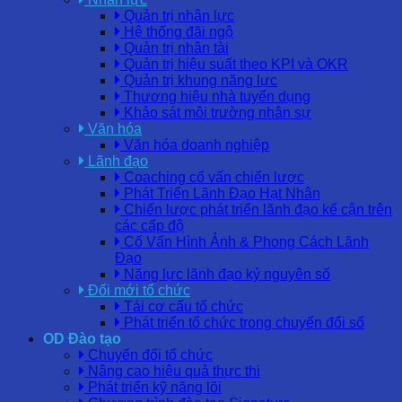
Quản trị nhân lực
Hệ thống đãi ngộ
Quản trị nhân tài
Quản trị hiệu suất theo KPI và OKR
Quản trị khung năng lực
Thương hiệu nhà tuyển dụng
Khảo sát môi trường nhân sự
Văn hóa
Văn hóa doanh nghiệp
Lãnh đạo
Coaching cố vấn chiến lược
Phát Triển Lãnh Đạo Hạt Nhân
Chiến lược phát triển lãnh đạo kế cận trên
các cấp độ
Cố Vấn Hình Ảnh & Phong Cách Lãnh
Đạo
Năng lực lãnh đạo kỷ nguyên số
Đổi mới tổ chức
Tái cơ cấu tổ chức
Phát triển tổ chức trong chuyển đổi số
OD Đào tạo
Chuyển đổi tổ chức
Nâng cao hiệu quả thực thi
Phát triển kỹ năng lõi