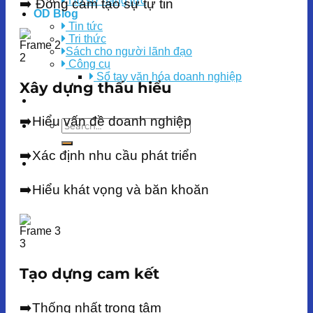
Hồ sơ năng lực
➡️ Đồng cảm tạo sự tự tin
OD Blog
Tin tức
Tri thức
Sách cho người lãnh đạo
Công cụ
Sổ tay văn hóa doanh nghiệp
Xây dựng thấu hiểu
➡️Hiểu vấn đề doanh nghiệp
➡️Xác định nhu cầu phát triển
➡️Hiểu khát vọng và băn khoăn
Tạo dựng cam kết
➡️Thống nhất trọng tâm