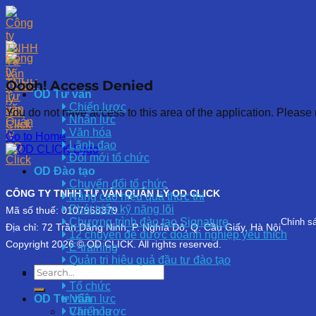
Skip
to
content
Oooh! Access Denied
OD Tư vấn
Chiến lược
You do not have access to this area of the application. Please 
Nhân lực
Văn hóa
Go to Home
Lãnh đạo
Đổi mới tổ chức
OD Đào tạo
Chuyển đổi tổ chức
CÔNG TY TNHH TƯ VẤN QUẢN LÝ OD CLICK
Nâng cao hiệu quả thực thi
Phát triển kỹ năng lõi
Mã số thuế: 0107968379
Chương trình đào tạo Signature
Chính s
Địa chỉ: 72 Trần Đăng Ninh, P. Nghĩa Đô, Q. Cầu Giấy, Hà Nội
12 chuyên đề được doanh nghiệp yêu thích
Copyright 2026 © OD CLICK. All rights reserved.
E-training
Quản trị hiệu quả đầu tư đào tạo
OD Khảo sát
Tổ chức
Nhân lực
OD Tư vấn
Văn hóa
Chiến lược