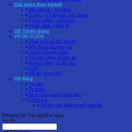
Giải pháp theo ngành
Xây dựng – Hạ tầng
Dược – Chăm sóc sức khỏe
Công nghệ – thông tin
Phân phối – Bán lẻ
OD Tuyển dụng
Về OD CLICK
Tầm nhìn và Sứ mệnh
Hội đồng chuyên gia
Giá trị chuyển giao
Tại sao chọn chúng tôi
Khách hàng và đối tác
CSR
Hồ sơ năng lực
OD Blog
Tin tức
Tri thức
Sách cho người lãnh đạo
Công cụ
Sổ tay văn hóa doanh nghiệp
Đăng ký để Trải nghiệm ngay
Họ tên