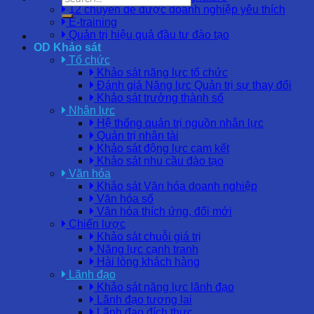
12 chuyên đề được doanh nghiệp yêu thích
E-training
Quản trị hiệu quả đầu tư đào tạo
OD Khảo sát
Tổ chức
Khảo sát năng lực tổ chức
Đánh giá Năng lực Quản trị sự thay đổi
Khảo sát trưởng thành số
Nhân lực
Hệ thống quản trị nguồn nhân lực
Quản trị nhân tài
Khảo sát động lực cam kết
Khảo sát nhu cầu đào tạo
Văn hóa
Khảo sát Văn hóa doanh nghiệp
Văn hóa số
Văn hóa thích ứng, đổi mới
Chiến lược
Khảo sát chuỗi giá trị
Năng lực cạnh tranh
Hài lòng khách hàng
Lãnh đạo
Khảo sát năng lực lãnh đạo
Lãnh đạo tương lai
Lãnh đạo đích thực