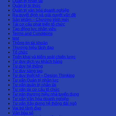
Quản trị nhân tài
Quản trị tri thức
Quản trị văn hóa doanh nghiệp
Ra quyết định và giải quyết vấn đề
Sản phẩm – Chương trình mới
Tái cơ cấu phát triển tổ chức
Tạo động lực nhân viên
Terms and Conditions
test
Thông tin tài khoản
Thương hiệu lãnh đạo
Tổ chức
Triển khai và kiểm soát chiến lược
Tư duy dịch vụ khách hàng
Tư duy hệ thống
Tư duy sáng tạo
Tư duy thiết kế – Design Thinking
Tư vấn Quản trị nhân lực
Tư vấn quản trị nhân tài
Tư vấn tái cơ cấu tổ chức
Tư vấn thương hiệu nhà tuyển dụng
Tư vấn Văn hóa doanh nghiệp
Tư vấn Xây dựng hệ thống đãi ngộ
Vai trò lãnh đạo
Văn hóa số