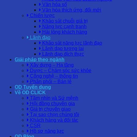
Văn hóa số
Văn hóa thích ứng, đổi mới
Chiến lược
Khảo sát chuỗi giá trị
Năng lực cạnh tranh
Hài lòng khách hàng
Lãnh đạo
Khảo sát năng lực lãnh đạo
Lãnh đạo tương lai
Lãnh đạo đích thực
Giải pháp theo ngành
Xây dựng – Hạ tầng
Dược – Chăm sóc sức khỏe
Công nghệ – thông tin
Phân phối – Bán lẻ
OD Tuyển dụng
Về OD CLICK
Tầm nhìn và Sứ mệnh
Hội đồng chuyên gia
Giá trị chuyển giao
Tại sao chọn chúng tôi
Khách hàng và đối tác
CSR
Hồ sơ năng lực
OD Blog