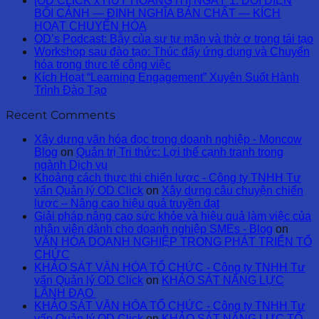
[OD CLICK x HUY HOÀNG ITI] NGÀY 1: ĐỐI DIỆN
BỐI CẢNH — ĐỊNH NGHĨA BẢN CHẤT — KÍCH
HOẠT CHUYỂN HÓA
OD’s Podcast: Bẫy của sự tự mãn và thờ ơ trong tái tạo
Workshop sau đào tạo: Thúc đẩy ứng dụng và Chuyển
hóa trong thực tế công việc
Kích Hoạt “Learning Engagement” Xuyên Suốt Hành
Trình Đào Tạo
Recent Comments
Xây dựng văn hóa đọc trong doanh nghiệp - Moncow
Blog
on
Quản trị Tri thức: Lợi thế cạnh tranh trong
ngành Dịch vụ
Khoảng cách thực thi chiến lược - Công ty TNHH Tư
vấn Quản lý OD Click
on
Xây dựng câu chuyện chiến
lược – Nâng cao hiệu quả truyền đạt
Giải pháp nâng cao sức khỏe và hiệu quả làm việc của
nhân viên dành cho doanh nghiệp SMEs - Blog
on
VĂN HÓA DOANH NGHIỆP TRONG PHÁT TRIỂN TỔ
CHỨC
KHẢO SÁT VĂN HÓA TỔ CHỨC - Công ty TNHH Tư
vấn Quản lý OD Click
on
KHẢO SÁT NĂNG LỰC
LÃNH ĐẠO
KHẢO SÁT VĂN HÓA TỔ CHỨC - Công ty TNHH Tư
vấn Quản lý OD Click
on
KHẢO SÁT NĂNG LỰC TỔ