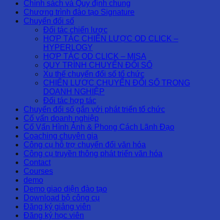
Chính sách và Quy định chung
Chương trình đào tạo Signature
Chuyển đổi số
Đối tác chiến lược
HỢP TÁC CHIẾN LƯỢC OD CLICK –
HYPERLOGY
HỢP TÁC OD CLICK – MISA
QUY TRÌNH CHUYỂN ĐỔI SỐ
Xu thế chuyển đổi số tổ chức
CHIẾN LƯỢC CHUYỂN ĐỔI SỐ TRONG
DOANH NGHIỆP
Đối tác hợp tác
Chuyển đổi số gắn với phát triển tổ chức
Cố vấn doanh nghiệp
Cố Vấn Hình Ảnh & Phong Cách Lãnh Đạo
Coaching chuyên gia
Công cụ hỗ trợ chuyển đổi văn hóa
Công cụ truyền thông phát triển văn hóa
Contact
Courses
demo
Demo giao diện đào tạo
Download bộ công cụ
Đăng ký giảng viên
Đăng ký học viên