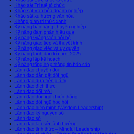
Khảo sát Trí tuệ tổ chức
Khảo sát Văn hóa doanh nghiệp
Khảo sát xu hướng văn hóa
Không gian tri thức xanh
Kỹ năng bán hàng chuyên nghiệp
Kỹ năng đàm phán hiệu quả
Kỹ năng Giảng viên nội bộ
Kỹ năng giao tiếp và thuyết trình
Kỹ năng giao việc và uỷ quyền
Kỹ năng lãnh đạo tổ chức 2025
Kỹ năng lập kế hoạch
Kỹ năng tổng hợp thông tin báo cáo
Lãnh đạo chuyển đổi
Lãnh đạo dẫn dắt đội ngũ
Lãnh đạo dựa trên giá trị
Lãnh đạo đích thực
Lãnh đạo đổi mới
Lãnh đạo đội ngũ chiến thắng
Lãnh đạo đội ngũ học hỏi
Lãnh đạo hiền minh (Wisdom Leadership)
Lãnh đạo kỷ nguyên số
Lãnh đạo số
Lãnh đạo tạo sức ảnh hưởng
Lãnh đạo tỉnh thức – Mindful Leadership