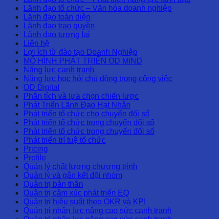
Lãnh đạo tổ chức – Văn hóa doanh nghiệp
Lãnh đạo toàn diện
Lãnh đạo trao quyền
Lãnh đạo tương lai
Liên hệ
Lợi ích từ đào tạo Doanh Nghiệp
MÔ HÌNH PHÁT TRIỂN OD MIND
Năng lực cạnh tranh
Năng lực học hỏi chủ động trong công việc
OD Digital
Phân tích và lựa chọn chiến lược
Phát Triển Lãnh Đạo Hạt Nhân
Phát triển tổ chức cho chuyển đổi số
Phát triển tổ chức trong chuyển đổi số
Phát triển tổ chức trong chuyển đổi số
Phát triển trí tuệ tổ chức
Pricing
Profile
Quản lý chất lượng chương trình
Quản lý và gắn kết đội nhóm
Quản trị bản thân
Quản trị cảm xúc phát triển EQ
Quản trị hiệu suất theo OKR và KPI
Quản trị nhân lực nâng cao sức cạnh tranh