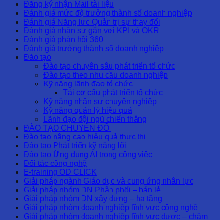
Đăng ký nhận Mail tài liệu
Đánh giá mức độ trưởng thành số doanh nghiệp
Đánh giá Năng lực Quản trị sự thay đổi
Đánh giá nhân sự gắn với KPI và OKR
Đánh giá phản hồi 360
Đánh giá trưởng thành số doanh nghiệp
Đào tạo
Đào tạo chuyên sâu phát triển tổ chức
Đào tạo theo nhu cầu doanh nghiệp
Kỹ năng lãnh đạo tổ chức
Tái cơ cấu phát triển tổ chức
Kỹ năng nhân sự chuyên nghiệp
Kỹ năng quản lý hiệu quả
Lãnh đạo đội ngũ chiến thắng
ĐÀO TẠO CHUYỂN ĐỔI
Đào tạo nâng cao hiệu quả thực thi
Đào tạo Phát triển kỹ năng lõi
Đào tạo Ứng dụng AI trong công việc
Đối tác công nghệ
E-training OD CLICK
Giải pháp ngành Giáo dục và cung ứng nhân lực
Giải pháp nhóm DN Phân phối – bán lẻ
Giải pháp nhóm DN xây dựng – hạ tầng
Giải pháp nhóm doanh nghiệp lĩnh vực công nghệ
Giải pháp nhóm doanh nghiệp lĩnh vực dược – chăm