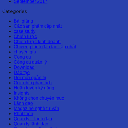
September 2017
Categories
Bài giảng
Các sản phẩm cập nhật
case study
Chiến lược
Chiến lược kinh doanh
Chương trình đào tạo cập nhật
chuyên gia
Công cụ
Công cụ quản lý
Download
Đào tạo
Đổi mới quản trị
Góc nhìn phân tích
Huấn luyện kỹ năng
Insights
Không chọn chuyên mục
Lãnh đạo
Magazine nghề tư vấn
Phát triển
Quản lý – lãnh đạo
Quản lý lãnh đạo