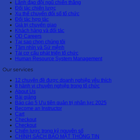
Lãnh đạo đội ngũ chiến thắng
Đối tác chiến lược
Xu thế chuyển đổi số tổ chức
Đối tác hợp tác
Giá trị chuyển giao
Khách hàng và đối tác
OD Careers
Tại sao chọn chúng tôi
Tầm nhìn và Sứ mệnh
Tái cơ cấu phát triển tổ chức
Human Resource System Management
Our services
12 chuyên đề được doanh nghiệp yêu thích
8 hành vi chuyên nghiệp trong tổ chức
About Us
Bài giảng
Báo cáo 5 Ưu tiên quản trị nhân lực 2025
Become an Instructor
Cart
Checkout
Checkout
Chiến lược trong kỷ nguyên số
CHÍNH SÁCH BẢO MẬT THÔNG TIN