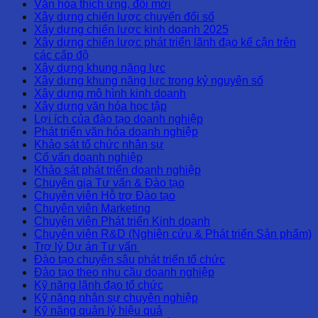
Văn hóa thích ứng, đổi mới
Xây dựng chiến lược chuyển đổi số
Xây dựng chiến lược kinh doanh 2025
Xây dựng chiến lược phát triển lãnh đạo kế cận trên
các cấp độ
Xây dựng khung năng lực
Xây dựng khung năng lực trong kỷ nguyên số
Xây dựng mô hình kinh doanh
Xây dựng văn hóa học tập
Lợi ích của đào tạo doanh nghiệp
Phát triển văn hóa doanh nghiệp
Khảo sát tổ chức nhân sự
Cố vấn doanh nghiệp
Khảo sát phát triển doanh nghiệp
Chuyên gia Tư vấn & Đào tạo
Chuyên viên Hỗ trợ Đào tạo
Chuyên viên Marketing
Chuyên viên Phát triển Kinh doanh
Chuyên viên R&D (Nghiên cứu & Phát triển Sản phẩm)
Trợ lý Dự án Tư vấn
Đào tạo chuyên sâu phát triển tổ chức
Đào tạo theo nhu cầu doanh nghiệp
Kỹ năng lãnh đạo tổ chức
Kỹ năng nhân sự chuyên nghiệp
Kỹ năng quản lý hiệu quả