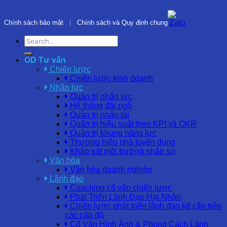
Chính sách bảo mật
|
Chính sách và Quy định chung
OD Tư vấn
Chiến lược
Chiến lược kinh doanh
Nhân lực
Quản trị nhân lực
Hệ thống đãi ngộ
Quản trị nhân tài
Quản trị hiệu suất theo KPI và OKR
Quản trị khung năng lực
Thương hiệu nhà tuyển dụng
Khảo sát môi trường nhân sự
Văn hóa
Văn hóa doanh nghiệp
Lãnh đạo
Coaching cố vấn chiến lược
Phát Triển Lãnh Đạo Hạt Nhân
Chiến lược phát triển lãnh đạo kế cận trên
các cấp độ
Cố Vấn Hình Ảnh & Phong Cách Lãnh