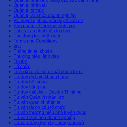
Quản trị nhân lực nâng cao sức cạnh tranh
Quản trị nhân tài
Quản trị tri thức
Quản trị văn hóa doanh nghiệp
Ra quyết định và giải quyết vấn đề
Sản phẩm – Chương trình mới
Tái cơ cấu phát triển tổ chức
Tạo động lực nhân viên
Terms and Conditions
test
Thông tin tài khoản
Thương hiệu lãnh đạo
Tin tức
Tổ chức
Triển khai và kiểm soát chiến lược
Tư duy dịch vụ khách hàng
Tư duy hệ thống
Tư duy sáng tạo
Tư duy thiết kế – Design Thinking
Tư vấn Quản trị nhân lực
Tư vấn quản trị nhân tài
Tư vấn tái cơ cấu tổ chức
Tư vấn thương hiệu nhà tuyển dụng
Tư vấn Văn hóa doanh nghiệp
Tư vấn Xây dựng hệ thống đãi ngộ