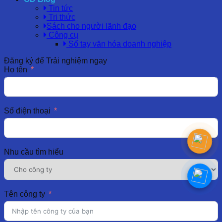
Tin tức
Tri thức
Sách cho người lãnh đạo
Công cụ
Sổ tay văn hóa doanh nghiệp
Đăng ký để Trải nghiệm ngay
Họ tên
Số điện thoại
Nhu cầu tìm hiểu
Tên công ty