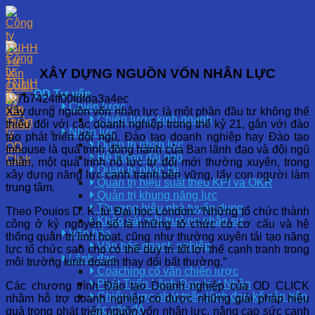
XÂY DỰNG NGUỒN VỐN NHÂN LỰC
OD Tư vấn
Chiến lược
Xây dựng nguồn vốn nhân lực
là một phần đầu tư không thể
Chiến lược kinh doanh
thiếu đối với các doanh nghiệp trong thế kỷ 21, gắn với đào
Nhân lực
tạo phát triển đội ngũ. Đào tạo doanh nghiệp hay Đào tạo
Quản trị nhân lực
Inhouse là quá trình đồng hành của Ban lãnh đạo và đội ngũ
Hệ thống đãi ngộ
nhân, một quá trình nỗ lực tự đổi mới thường xuyên, trong
Quản trị nhân tài
xây dựng năng lực cạnh tranh bền vững, lấy con người làm
Quản trị hiệu suất theo KPI và OKR
trung tâm.
Quản trị khung năng lực
Thương hiệu nhà tuyển dụng
Theo Poulos D. K. từ Đại học London: “Những tổ chức thành
Khảo sát môi trường nhân sự
công ở kỷ nguyên số là những tổ chức có cơ cấu và hệ
Văn hóa
thống quản trị linh hoạt, cũng như thường xuyên tái tạo năng
Văn hóa doanh nghiệp
lực tổ chức sao cho có thể duy trì tốt lợi thế cạnh tranh trong
Lãnh đạo
môi trường kinh doanh thay đổi bất thường.”
Coaching cố vấn chiến lược
Phát Triển Lãnh Đạo Hạt Nhân
Các chương trình Đào tạo Doanh nghiệp của OD CLICK
Chiến lược phát triển lãnh đạo kế cận trên
nhằm hỗ trợ doanh nghiệp có được những giải pháp hiệu
các cấp độ
quả trong phát triển nguồn vốn nhân lực, nâng cao sức cạnh