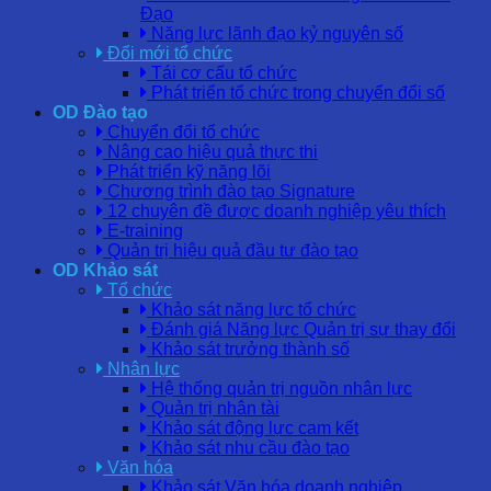
Đạo
Năng lực lãnh đạo kỷ nguyên số
Đổi mới tổ chức
Tái cơ cấu tổ chức
Phát triển tổ chức trong chuyển đổi số
OD Đào tạo
Chuyển đổi tổ chức
Nâng cao hiệu quả thực thi
Phát triển kỹ năng lõi
Chương trình đào tạo Signature
12 chuyên đề được doanh nghiệp yêu thích
E-training
Quản trị hiệu quả đầu tư đào tạo
OD Khảo sát
Tổ chức
Khảo sát năng lực tổ chức
Đánh giá Năng lực Quản trị sự thay đổi
Khảo sát trưởng thành số
Nhân lực
Hệ thống quản trị nguồn nhân lực
Quản trị nhân tài
Khảo sát động lực cam kết
Khảo sát nhu cầu đào tạo
Văn hóa
Khảo sát Văn hóa doanh nghiệp