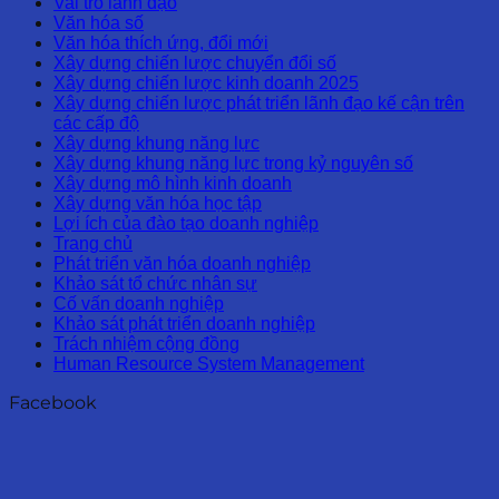
Vai trò lãnh đạo
Văn hóa số
Văn hóa thích ứng, đổi mới
Xây dựng chiến lược chuyển đổi số
Xây dựng chiến lược kinh doanh 2025
Xây dựng chiến lược phát triển lãnh đạo kế cận trên
các cấp độ
Xây dựng khung năng lực
Xây dựng khung năng lực trong kỷ nguyên số
Xây dựng mô hình kinh doanh
Xây dựng văn hóa học tập
Lợi ích của đào tạo doanh nghiệp
Trang chủ
Phát triển văn hóa doanh nghiệp
Khảo sát tổ chức nhân sự
Cố vấn doanh nghiệp
Khảo sát phát triển doanh nghiệp
Trách nhiệm cộng đồng
Human Resource System Management
Facebook