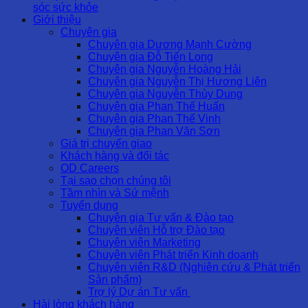
sóc sức khỏe
Giới thiệu
Chuyên gia
Chuyên gia Dương Mạnh Cường
Chuyên gia Đỗ Tiến Long
Chuyên gia Nguyễn Hoàng Hải
Chuyên gia Nguyễn Thị Hương Liên
Chuyên gia Nguyễn Thùy Dung
Chuyên gia Phan Thế Huấn
Chuyên gia Phan Thế Vinh
Chuyên gia Phan Văn Sơn
Giá trị chuyển giao
Khách hàng và đối tác
OD Careers
Tại sao chọn chúng tôi
Tầm nhìn và Sứ mệnh
Tuyển dụng
Chuyên gia Tư vấn & Đào tạo
Chuyên viên Hỗ trợ Đào tạo
Chuyên viên Marketing
Chuyên viên Phát triển Kinh doanh
Chuyên viên R&D (Nghiên cứu & Phát triển
Sản phẩm)
Trợ lý Dự án Tư vấn
Hài lòng khách hàng