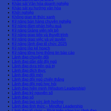
Khảo sát Văn hóa doanh nghiệp
Khảo sát xu hướng văn hóa
Khởi nghiệp
Không gian tri thức xanh
Kỹ năng bán hàng chuyên nghiệp
Kỹ năng đàm phán hiệu quả
Kỹ năng Giảng viên nội bộ
Kỹ năng giao tiếp và thuyết trình
Kỹ năng giao việc và uỷ quyền
Kỹ năng lãnh đạo tổ chức 2025
Kỹ năng lập kế hoạch
Kỹ năng tổng hợp thông tin báo cáo
Lãnh đạo chuyển đổi
Lãnh đạo dẫn dắt đội ngũ
Lãnh đạo dựa trên giá trị
Lãnh đạo đích thực
Lãnh đạo đổi mới
Lãnh đạo đội ngũ chiến thắng
Lãnh đạo đội ngũ học hỏi
Lãnh đạo hiền minh (Wisdom Leadership)
Lãnh đạo kỷ nguyên số
Lãnh đạo số
Lãnh đạo tạo sức ảnh hưởng
Lãnh đạo tỉnh thức – Mindful Leadership
Lãnh đạo tổ chức – Phát triển năng lực lãnh đạo