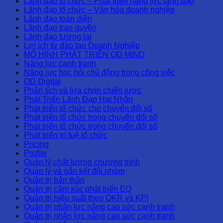
Lãnh đạo tổ chức – Phát triển năng lực lãnh đạo
Lãnh đạo tổ chức – Văn hóa doanh nghiệp
Lãnh đạo toàn diện
Lãnh đạo trao quyền
Lãnh đạo tương lai
Lợi ích từ đào tạo Doanh Nghiệp
MÔ HÌNH PHÁT TRIỂN OD MIND
Năng lực cạnh tranh
Năng lực học hỏi chủ động trong công việc
OD Digital
Phân tích và lựa chọn chiến lược
Phát Triển Lãnh Đạo Hạt Nhân
Phát triển tổ chức cho chuyển đổi số
Phát triển tổ chức trong chuyển đổi số
Phát triển tổ chức trong chuyển đổi số
Phát triển trí tuệ tổ chức
Pricing
Profile
Quản lý chất lượng chương trình
Quản lý và gắn kết đội nhóm
Quản trị bản thân
Quản trị cảm xúc phát triển EQ
Quản trị hiệu suất theo OKR và KPI
Quản trị nhân lực nâng cao sức cạnh tranh
Quản trị nhân lực nâng cao sức cạnh tranh