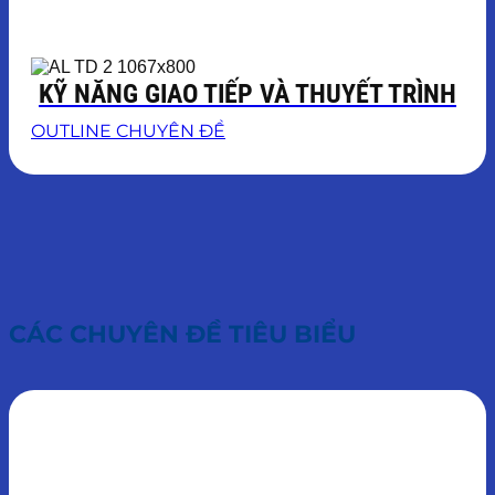
KỸ NĂNG GIAO TIẾP VÀ THUYẾT TRÌNH
OUTLINE CHUYÊN ĐỀ
CÁC CHUYÊN ĐỀ TIÊU BIỂU