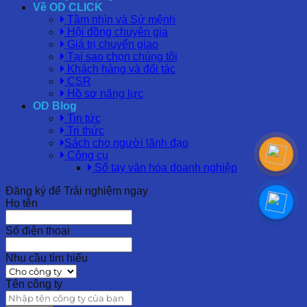
Về OD CLICK
Tầm nhìn và Sứ mệnh
Hội đồng chuyên gia
Giá trị chuyển giao
Tại sao chọn chúng tôi
Khách hàng và đối tác
CSR
Hồ sơ năng lực
OD Blog
Tin tức
Tri thức
Sách cho người lãnh đạo
Công cụ
Sổ tay văn hóa doanh nghiệp
Đăng ký để Trải nghiệm ngay
Họ tên
Số điện thoại
Nhu cầu tìm hiểu
Tên công ty