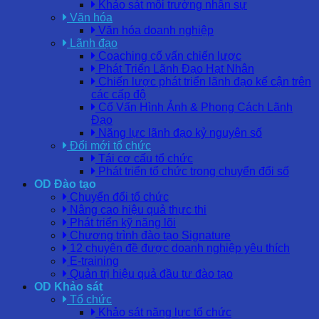
Khảo sát môi trường nhân sự
Văn hóa
Văn hóa doanh nghiệp
Lãnh đạo
Coaching cố vấn chiến lược
Phát Triển Lãnh Đạo Hạt Nhân
Chiến lược phát triển lãnh đạo kế cận trên
các cấp độ
Cố Vấn Hình Ảnh & Phong Cách Lãnh
Đạo
Năng lực lãnh đạo kỷ nguyên số
Đổi mới tổ chức
Tái cơ cấu tổ chức
Phát triển tổ chức trong chuyển đổi số
OD Đào tạo
Chuyển đổi tổ chức
Nâng cao hiệu quả thực thi
Phát triển kỹ năng lõi
Chương trình đào tạo Signature
12 chuyên đề được doanh nghiệp yêu thích
E-training
Quản trị hiệu quả đầu tư đào tạo
OD Khảo sát
Tổ chức
Khảo sát năng lực tổ chức