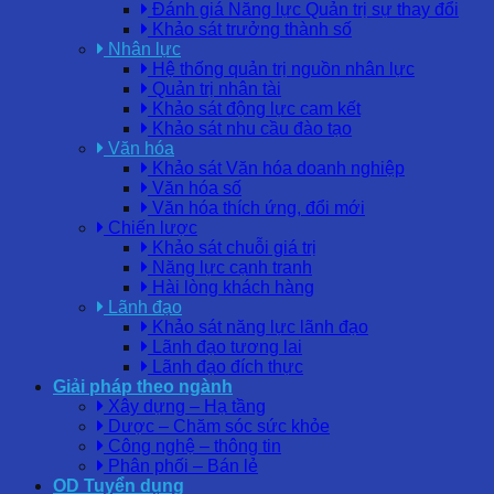
Đánh giá Năng lực Quản trị sự thay đổi
Khảo sát trưởng thành số
Nhân lực
Hệ thống quản trị nguồn nhân lực
Quản trị nhân tài
Khảo sát động lực cam kết
Khảo sát nhu cầu đào tạo
Văn hóa
Khảo sát Văn hóa doanh nghiệp
Văn hóa số
Văn hóa thích ứng, đổi mới
Chiến lược
Khảo sát chuỗi giá trị
Năng lực cạnh tranh
Hài lòng khách hàng
Lãnh đạo
Khảo sát năng lực lãnh đạo
Lãnh đạo tương lai
Lãnh đạo đích thực
Giải pháp theo ngành
Xây dựng – Hạ tầng
Dược – Chăm sóc sức khỏe
Công nghệ – thông tin
Phân phối – Bán lẻ
OD Tuyển dụng