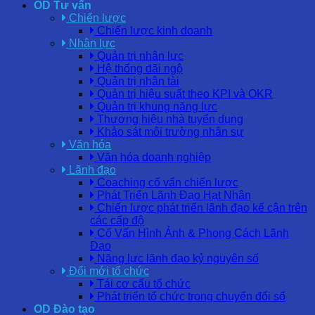
OD Tư vấn
Chiến lược
Chiến lược kinh doanh
Nhân lực
Quản trị nhân lực
Hệ thống đãi ngộ
Quản trị nhân tài
Quản trị hiệu suất theo KPI và OKR
Quản trị khung năng lực
Thương hiệu nhà tuyển dụng
Khảo sát môi trường nhân sự
Văn hóa
Văn hóa doanh nghiệp
Lãnh đạo
Coaching cố vấn chiến lược
Phát Triển Lãnh Đạo Hạt Nhân
Chiến lược phát triển lãnh đạo kế cận trên
các cấp độ
Cố Vấn Hình Ảnh & Phong Cách Lãnh
Đạo
Năng lực lãnh đạo kỷ nguyên số
Đổi mới tổ chức
Tái cơ cấu tổ chức
Phát triển tổ chức trong chuyển đổi số
OD Đào tạo