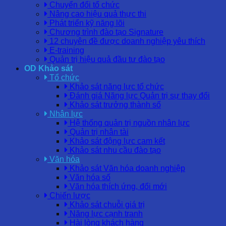
Chuyển đổi tổ chức
Nâng cao hiệu quả thực thi
Phát triển kỹ năng lõi
Chương trình đào tạo Signature
12 chuyên đề được doanh nghiệp yêu thích
E-training
Quản trị hiệu quả đầu tư đào tạo
OD Khảo sát
Tổ chức
Khảo sát năng lực tổ chức
Đánh giá Năng lực Quản trị sự thay đổi
Khảo sát trưởng thành số
Nhân lực
Hệ thống quản trị nguồn nhân lực
Quản trị nhân tài
Khảo sát động lực cam kết
Khảo sát nhu cầu đào tạo
Văn hóa
Khảo sát Văn hóa doanh nghiệp
Văn hóa số
Văn hóa thích ứng, đổi mới
Chiến lược
Khảo sát chuỗi giá trị
Năng lực cạnh tranh
Hài lòng khách hàng