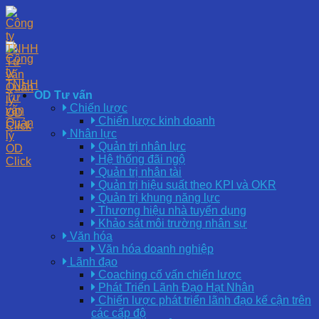
OD Tư vấn
Chiến lược
Chiến lược kinh doanh
Nhân lực
Quản trị nhân lực
Hệ thống đãi ngộ
Quản trị nhân tài
Quản trị hiệu suất theo KPI và OKR
Quản trị khung năng lực
Thương hiệu nhà tuyển dụng
Khảo sát môi trường nhân sự
Văn hóa
Văn hóa doanh nghiệp
Lãnh đạo
Coaching cố vấn chiến lược
Phát Triển Lãnh Đạo Hạt Nhân
Chiến lược phát triển lãnh đạo kế cận trên
các cấp độ