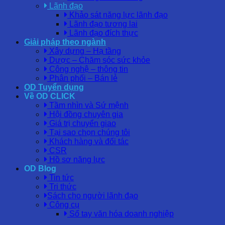
Lãnh đạo
Khảo sát năng lực lãnh đạo
Lãnh đạo tương lai
Lãnh đạo đích thực
Giải pháp theo ngành
Xây dựng – Hạ tầng
Dược – Chăm sóc sức khỏe
Công nghệ – thông tin
Phân phối – Bán lẻ
OD Tuyển dụng
Về OD CLICK
Tầm nhìn và Sứ mệnh
Hội đồng chuyên gia
Giá trị chuyển giao
Tại sao chọn chúng tôi
Khách hàng và đối tác
CSR
Hồ sơ năng lực
OD Blog
Tin tức
Tri thức
Sách cho người lãnh đạo
Công cụ
Sổ tay văn hóa doanh nghiệp