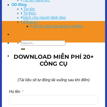
Hồ sơ năng lực
OD Blog
Tin tức
Tri thức
Sách cho người lãnh đạo
Công cụ
Sổ tay văn hóa doanh nghiệp
DOWNLOAD MIỄN PHÍ 20+
CÔNG CỤ
(Tài liệu sẽ tự động tải xuống sau khi điền)
Họ tên