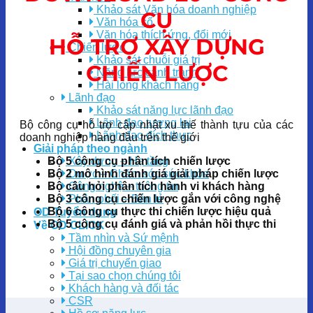
Khảo sát Văn hóa doanh nghiệp
CỤ
Văn hóa số
Văn hóa thích ứng, đổi mới
HỖ TRỢ XÂY DỰNG
Chiến lược
Khảo sát chuỗi giá trị
CHIẾN LƯỢC
Năng lực cạnh tranh
Hài lòng khách hàng
Lãnh đạo
Khảo sát năng lực lãnh đạo
Lãnh đạo tương lai
Bộ công cụ hỗ trợ cập nhật xu thế thành tựu của các
Lãnh đạo đích thực
doanh nghiệp hàng đầu trên thế giới
Giải pháp theo ngành
Bộ 5 công cụ phân tích chiến lược
Xây dựng – Hạ tầng
Bộ 2 mô hình đánh giá giải pháp chiến lược
Dược – Chăm sóc sức khỏe
Bộ câu hỏi phân tích hành vi khách hàng
Công nghệ – thông tin
Bộ 3 công cụ chiến lược gắn với công nghệ
Phân phối – Bán lẻ
Bộ 6 công cụ thực thi chiến lược hiệu quả
OD Tuyển dụng
Bộ 5 công cụ đánh giá và phản hồi thực thi
Về OD CLICK
Tầm nhìn và Sứ mệnh
Hội đồng chuyên gia
Giá trị chuyển giao
Tại sao chọn chúng tôi
Khách hàng và đối tác
CSR