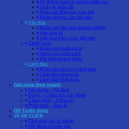
Hệ thống quản trị nguồn nhân lực
Quản trị nhân tài
Khảo sát động lực cam kết
Khảo sát nhu cầu đào tạo
Văn hóa
Khảo sát Văn hóa doanh nghiệp
Văn hóa số
Văn hóa thích ứng, đổi mới
Chiến lược
Khảo sát chuỗi giá trị
Năng lực cạnh tranh
Hài lòng khách hàng
Lãnh đạo
Khảo sát năng lực lãnh đạo
Lãnh đạo tương lai
Lãnh đạo đích thực
Giải pháp theo ngành
Xây dựng – Hạ tầng
Dược – Chăm sóc sức khỏe
Công nghệ – thông tin
Phân phối – Bán lẻ
OD Tuyển dụng
Về OD CLICK
Tầm nhìn và Sứ mệnh
Hội đồng chuyên gia