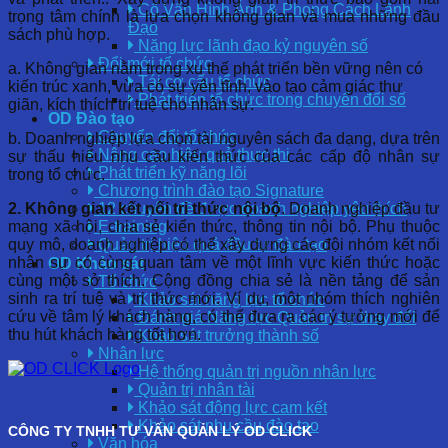
Cố Vấn Hình Ảnh & Phong Cách Lãnh
trọng tâm chính là lựa chọn không gian và mua những đầu
Đạo
sách phù hợp.
Năng lực lãnh đạo kỷ nguyên số
Đổi mới tổ chức
a. Không gian nằm trong xu thế phát triển bền vững nên có
Tái cơ cấu tổ chức
kiến trúc xanh, vừa có sự yên tĩnh, vào tạo cảm giác thư
Phát triển tổ chức trong chuyển đổi số
giãn, kích thích trí tuệ cho nhân sự.
OD Đào tạo
Chuyển đổi tổ chức
b. Doanh nghiệp lựa chọn tài nguyên sách đa dạng, dựa trên
Nâng cao hiệu quả thực thi
sự thấu hiểu nhu cầu kiến thức của các cấp độ nhân sự
Phát triển kỹ năng lõi
trong tổ chức.
Chương trình đào tạo Signature
2. Không gian kết nối tri thức nội bộ
12 chuyên đề được doanh nghiệp yêu thích
. Doanh nghiệp đầu tư
mạng xã hội, chia sẻ kiến thức, thông tin nội bộ. Phụ thuộc
E-training
quy mô, doanh nghiệp có thể xây dựng các đội nhóm kết nối
Quản trị hiệu quả đầu tư đào tạo
nhân sự có cùng quan tâm về một lĩnh vực kiến thức hoặc
OD Khảo sát
cùng một sở thích. Cộng đồng chia sẻ là nền tảng để sản
Tổ chức
sinh ra trí tuệ và tri thức mới. Ví dụ, một nhóm thích nghiên
Khảo sát năng lực tổ chức
cứu về tâm lý khách hàng, có thể đưa ra các ý tưởng mới để
Đánh giá Năng lực Quản trị sự thay đổi
thu hút khách hàng tốt hơn.
Khảo sát trưởng thành số
Nhân lực
Hệ thống quản trị nguồn nhân lực
Quản trị nhân tài
Khảo sát động lực cam kết
Khảo sát nhu cầu đào tạo
CÔNG TY TNHH TƯ VẤN QUẢN LÝ OD CLICK
Văn hóa