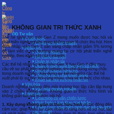
Skip
to
content
KHÔNG GIAN TRI THỨC XANH
OD Tư vấn
Thế hệ nhân lực mới Gen Z mong muốn được học hỏi và
Chiến lược
phát triển nghề nghiệp trong không gian tổ chức thu hút. Hơn
Chiến lược kinh doanh
40% nhân viên Gen Z sẵn sàng chấp nhận giảm 5% lương
Nhân lực
để làm việc ở môi trường mang lại cơ hội phát triển nghề
Quản trị nhân lực
nghiệp, theo khảo sát của Linkedin.
Hệ thống đãi ngộ
Quản trị nhân tài
Các thế hệ nhân sự khác như Gen X hay Gen Y đều mưu
Quản trị hiệu suất theo KPI và OKR
cầu về sự phát triển nghề nghiệp, tìm chỗ đứng vững chắc
Quản trị khung năng lực
trong doanh nghiệp. Xây dựng sự kết nối giữa các thế hệ
Thương hiệu nhà tuyển dụng
xuất phát từ sự học hỏi cùng nhau, chia sẻ tri thức cho nhau.
Khảo sát môi trường nhân sự
Văn hóa
Doanh nghiệp hướng đến môi trường học tập cần tập trung
Văn hóa doanh nghiệp
vào 2 chiều không gian. Không gian tri thức hữu hình và
Lãnh đạo
không gian kết nối tri thức nội bộ
Coaching cố vấn chiến lược
Phát Triển Lãnh Đạo Hạt Nhân
1. Xây dựng không gian tri thức hữu hình
sẽ tác động đến
Chiến lược phát triển lãnh đạo kế cận trên
cảm xúc, giúp nhân sự cảm nhận rõ ràng hơn về sự học tập
các cấp độ
và phát triển.. Xây dựng không gian tri thức bao gồm hai