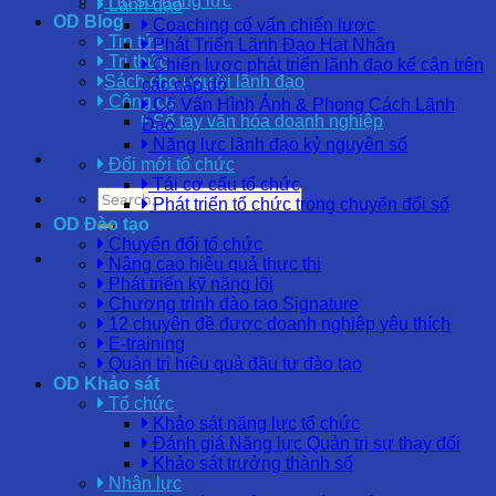
Hồ sơ năng lực
Lãnh đạo
OD Blog
Coaching cố vấn chiến lược
Tin tức
Phát Triển Lãnh Đạo Hạt Nhân
Tri thức
Chiến lược phát triển lãnh đạo kế cận trên
Sách cho người lãnh đạo
các cấp độ
Công cụ
Cố Vấn Hình Ảnh & Phong Cách Lãnh
Sổ tay văn hóa doanh nghiệp
Đạo
Năng lực lãnh đạo kỷ nguyên số
Đổi mới tổ chức
Tái cơ cấu tổ chức
Phát triển tổ chức trong chuyển đổi số
OD Đào tạo
Chuyển đổi tổ chức
Nâng cao hiệu quả thực thi
Phát triển kỹ năng lõi
Chương trình đào tạo Signature
12 chuyên đề được doanh nghiệp yêu thích
E-training
Quản trị hiệu quả đầu tư đào tạo
OD Khảo sát
Tổ chức
Khảo sát năng lực tổ chức
Đánh giá Năng lực Quản trị sự thay đổi
Khảo sát trưởng thành số
Nhân lực