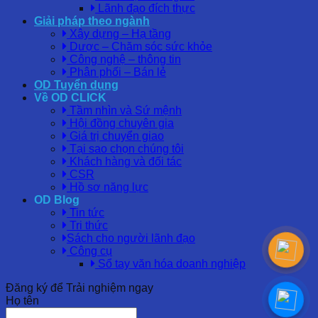
Lãnh đạo đích thực
Giải pháp theo ngành
Xây dựng – Hạ tầng
Dược – Chăm sóc sức khỏe
Công nghệ – thông tin
Phân phối – Bán lẻ
OD Tuyển dụng
Về OD CLICK
Tầm nhìn và Sứ mệnh
Hội đồng chuyên gia
Giá trị chuyển giao
Tại sao chọn chúng tôi
Khách hàng và đối tác
CSR
Hồ sơ năng lực
OD Blog
Tin tức
Tri thức
Sách cho người lãnh đạo
Công cụ
Sổ tay văn hóa doanh nghiệp
Đăng ký để Trải nghiệm ngay
Họ tên