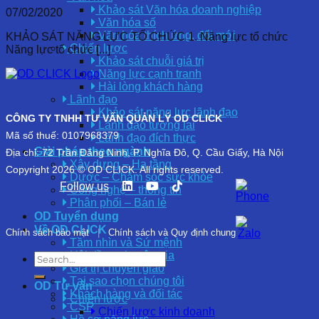
Khảo sát Văn hóa doanh nghiệp
07/02/2020
Văn hóa số
Văn hóa thích ứng, đổi mới
KHẢO SÁT NĂNG LỰC TỔ CHỨC 1. Năng lực tổ chức
Chiến lược
Năng lực tổ chức [...]
Khảo sát chuỗi giá trị
Năng lực cạnh tranh
Hài lòng khách hàng
Lãnh đạo
Khảo sát năng lực lãnh đạo
CÔNG TY TNHH TƯ VẤN QUẢN LÝ OD CLICK
Lãnh đạo tương lai
Mã số thuế: 0107968379
Lãnh đạo đích thực
Giải pháp theo ngành
Địa chỉ: 72 Trần Đăng Ninh, P. Nghĩa Đô, Q. Cầu Giấy, Hà Nội
Xây dựng – Hạ tầng
Copyright 2026 © OD CLICK. All rights reserved.
Dược – Chăm sóc sức khỏe
Follow us
Công nghệ – thông tin
Phân phối – Bán lẻ
OD Tuyển dụng
Về OD CLICK
Chính sách bảo mật
|
Chính sách và Quy định chung
Tầm nhìn và Sứ mệnh
Hội đồng chuyên gia
Giá trị chuyển giao
Tại sao chọn chúng tôi
OD Tư vấn
Khách hàng và đối tác
Chiến lược
CSR
Chiến lược kinh doanh