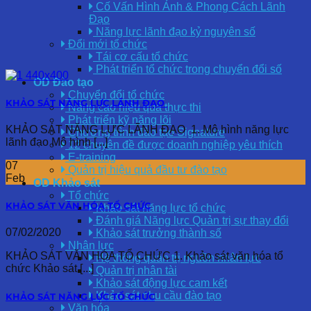
Cố Vấn Hình Ảnh & Phong Cách Lãnh
Đạo
Năng lực lãnh đạo kỷ nguyên số
Đổi mới tổ chức
Tái cơ cấu tổ chức
Phát triển tổ chức trong chuyển đổi số
OD Đào tạo
Chuyển đổi tổ chức
KHẢO SÁT NĂNG LỰC LÃNH ĐẠO
Nâng cao hiệu quả thực thi
Phát triển kỹ năng lõi
KHẢO SÁT NĂNG LỰC LÃNH ĐẠO 1. Mô hình năng lực
Chương trình đào tạo Signature
lãnh đạo Mô hình [...]
12 chuyên đề được doanh nghiệp yêu thích
E-training
07
Quản trị hiệu quả đầu tư đào tạo
Feb
OD Khảo sát
Tổ chức
KHẢO SÁT VĂN HÓA TỔ CHỨC
Khảo sát năng lực tổ chức
Đánh giá Năng lực Quản trị sự thay đổi
07/02/2020
Khảo sát trưởng thành số
Nhân lực
KHẢO SÁT VĂN HÓA TỔ CHỨC 1. Khảo sát văn hóa tổ
Hệ thống quản trị nguồn nhân lực
chức Khảo sát [...]
Quản trị nhân tài
Khảo sát động lực cam kết
Khảo sát nhu cầu đào tạo
KHẢO SÁT NĂNG LỰC TỔ CHỨC
Văn hóa