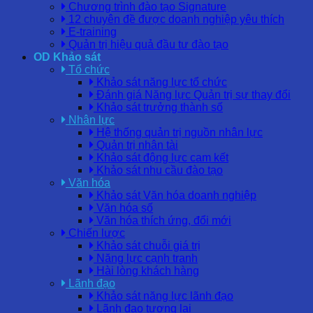
Chương trình đào tạo Signature
12 chuyên đề được doanh nghiệp yêu thích
E-training
Quản trị hiệu quả đầu tư đào tạo
OD Khảo sát
Tổ chức
Khảo sát năng lực tổ chức
Đánh giá Năng lực Quản trị sự thay đổi
Khảo sát trưởng thành số
Nhân lực
Hệ thống quản trị nguồn nhân lực
Quản trị nhân tài
Khảo sát động lực cam kết
Khảo sát nhu cầu đào tạo
Văn hóa
Khảo sát Văn hóa doanh nghiệp
Văn hóa số
Văn hóa thích ứng, đổi mới
Chiến lược
Khảo sát chuỗi giá trị
Năng lực cạnh tranh
Hài lòng khách hàng
Lãnh đạo
Khảo sát năng lực lãnh đạo
Lãnh đạo tương lai