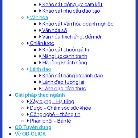
Khảo sát động lực cam kết
Khảo sát nhu cầu đào tạo
Văn hóa
Khảo sát Văn hóa doanh nghiệp
Văn hóa số
Văn hóa thích ứng, đổi mới
Chiến lược
Khảo sát chuỗi giá trị
Năng lực cạnh tranh
Hài lòng khách hàng
Lãnh đạo
Khảo sát năng lực lãnh đạo
Lãnh đạo tương lai
Lãnh đạo đích thực
Giải pháp theo ngành
Xây dựng – Hạ tầng
Dược – Chăm sóc sức khỏe
Công nghệ – thông tin
Phân phối – Bán lẻ
OD Tuyển dụng
Về OD CLICK