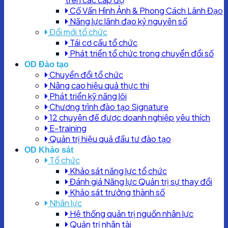
Cố Vấn Hình Ảnh & Phong Cách Lãnh Đạo
Năng lực lãnh đạo kỷ nguyên số
Đổi mới tổ chức
Tái cơ cấu tổ chức
Phát triển tổ chức trong chuyển đổi số
OD Đào tạo
Chuyển đổi tổ chức
Nâng cao hiệu quả thực thi
Phát triển kỹ năng lõi
Chương trình đào tạo Signature
12 chuyên đề được doanh nghiệp yêu thích
E-training
Quản trị hiệu quả đầu tư đào tạo
OD Khảo sát
Tổ chức
Khảo sát năng lực tổ chức
Đánh giá Năng lực Quản trị sự thay đổi
Khảo sát trưởng thành số
Nhân lực
Hệ thống quản trị nguồn nhân lực
Quản trị nhân tài