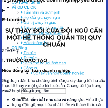
12 chuyên đề được doanh nghiệp yêu thích
OD Tuyển dụng
Về OD CLICK
▶
Tầm nhìn và Sứ mệnh
Hội đồng chuyên gia
E-training
Giá trị chuyển giao
Tại sao chọn chúng tôi
SỰ THAY ĐỔI CỦA ĐỘI NGŨ CẦN
Khách hàng và đối tác
MỘT HỆ THỐNG QUẢN TRỊ QUY
CSR
Hồ sơ năng lực
CHUẨN
OD Blog
STAGE 01
Tin tức
Tri thức
1. TRƯỚC ĐÀO TẠO
Sách cho người lãnh đạo
Công cụ
Hiểu đúng bài toán doanh nghiệp
Sổ tay văn hóa doanh nghiệp
Giai đoạn đảm bảo chương trình được xây dựng từ nhu cầu
thực tế thay vì một giáo trình có sẵn. Chúng tôi tập trung
vào 3 hoạt động trọng tâm:
Khảo sát nắm bắt nhu cầu và năng lực:
Hiểu thực
trạng đội ngũ, mục tiêu phát triển và thách thức cần