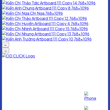
←
→
CÔNG TY TNHH TƯ VẤN QUẢN LÝ OD CLICK
Mã số thuế: 0107968379
Địa chỉ: 72 Trần Đăng Ninh, P. Nghĩa Đô, Q. Cầu Giấy, Hà Nội
Copyright 2026 © OD CLICK. All rights reserved.
Follow us