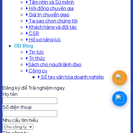
Tầm nhìn và Sứ mệnh
Hội đồng chuyên gia
Giá trị chuyển giao
Tại sao chọn chúng tôi
Khách hàng và đối tác
CSR
Hồ sơ năng lực
OD Blog
Tin tức
Tri thức
Sách cho người lãnh đạo
Công cụ
Sổ tay văn hóa doanh nghiệp
Đăng ký để Trải nghiệm ngay
Họ tên
Số điện thoại
Nhu cầu tìm hiểu
Tên công ty