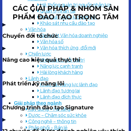
Hệ thống quản trị nguồn nhân lực
CÁC GIẢI PHÁP & NHÓM SẢN
Quản trị nhân tài
PHẨM ĐÀO TẠO TRỌNG TÂM
Khảo sát động lực cam kết
Khảo sát nhu cầu đào tạo
▶
Văn hóa
Khảo sát Văn hóa doanh nghiệp
Chuyển đổi tổ chức
Văn hóa số
Văn hóa thích ứng, đổi mới
▶
Chiến lược
Nâng cao hiệu quả thực thi
Khảo sát chuỗi giá trị
Năng lực cạnh tranh
▶
Hài lòng khách hàng
Lãnh đạo
Phát triển kỹ năng lõi
Khảo sát năng lực lãnh đạo
Lãnh đạo tương lai
▶
Lãnh đạo đích thực
Giải pháp theo ngành
Chương trình đào tạo Signature
Xây dựng – Hạ tầng
Dược – Chăm sóc sức khỏe
▶
Công nghệ – thông tin
Phân phối – Bán lẻ