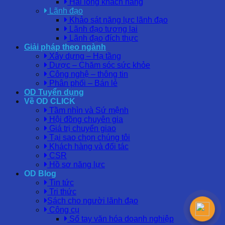
Hài lòng khách hàng
Lãnh đạo
Khảo sát năng lực lãnh đạo
Lãnh đạo tương lai
Lãnh đạo đích thực
Giải pháp theo ngành
Xây dựng – Hạ tầng
Dược – Chăm sóc sức khỏe
Công nghệ – thông tin
Phân phối – Bán lẻ
OD Tuyển dụng
Về OD CLICK
Tầm nhìn và Sứ mệnh
Hội đồng chuyên gia
Giá trị chuyển giao
Tại sao chọn chúng tôi
Khách hàng và đối tác
CSR
Hồ sơ năng lực
OD Blog
Tin tức
Tri thức
Sách cho người lãnh đạo
Công cụ
Sổ tay văn hóa doanh nghiệp