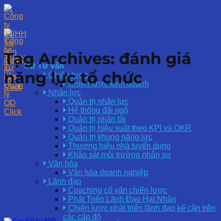
Skip
to
content
Tag Archives:
đánh giá
OD Tư vấn
năng lực tổ chức
Chiến lược
Chiến lược kinh doanh
Nhân lực
Quản trị nhân lực
Hệ thống đãi ngộ
Quản trị nhân tài
Quản trị hiệu suất theo KPI và OKR
Quản trị khung năng lực
Thương hiệu nhà tuyển dụng
Khảo sát môi trường nhân sự
Văn hóa
Văn hóa doanh nghiệp
Lãnh đạo
Coaching cố vấn chiến lược
Phát Triển Lãnh Đạo Hạt Nhân
Chiến lược phát triển lãnh đạo kế cận trên
các cấp độ