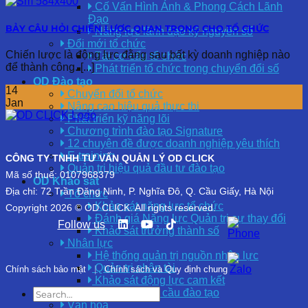
Cố Vấn Hình Ảnh & Phong Cách Lãnh
Đạo
BẢY CÂU HỎI CHIẾN LƯỢC QUAN TRỌNG CHO TỔ CHỨC
Năng lực lãnh đạo kỷ nguyên số
Đổi mới tổ chức
Chiến lược là động lực đằng sau bất kỳ doanh nghiệp nào
Tái cơ cấu tổ chức
để thành công. [...]
Phát triển tổ chức trong chuyển đổi số
OD Đào tạo
14
Chuyển đổi tổ chức
Jan
Nâng cao hiệu quả thực thi
Phát triển kỹ năng lõi
Chương trình đào tạo Signature
12 chuyên đề được doanh nghiệp yêu thích
E-training
CÔNG TY TNHH TƯ VẤN QUẢN LÝ OD CLICK
Quản trị hiệu quả đầu tư đào tạo
Mã số thuế: 0107968379
OD Khảo sát
Địa chỉ: 72 Trần Đăng Ninh, P. Nghĩa Đô, Q. Cầu Giấy, Hà Nội
Tổ chức
Khảo sát năng lực tổ chức
Copyright 2026 © OD CLICK. All rights reserved.
Đánh giá Năng lực Quản trị sự thay đổi
Follow us
Khảo sát trưởng thành số
Nhân lực
Hệ thống quản trị nguồn nhân lực
Quản trị nhân tài
Chính sách bảo mật
|
Chính sách và Quy định chung
Khảo sát động lực cam kết
Khảo sát nhu cầu đào tạo
Văn hóa