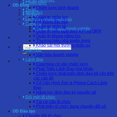
Hồ sơ năng lực
Chiến lược
OD Blog
Chiến lược kinh doanh
Tin tức
Nhân lực
Tri thức
Quản trị nhân lực
Sách cho người lãnh đạo
Hệ thống đãi ngộ
Công cụ
Quản trị nhân tài
Sổ tay văn hóa doanh nghiệp
Quản trị hiệu suất theo KPI và OKR
Quản trị khung năng lực
Thương hiệu nhà tuyển dụng
Khảo sát môi trường nhân sự
Văn hóa
Văn hóa doanh nghiệp
Lãnh đạo
Coaching cố vấn chiến lược
Phát Triển Lãnh Đạo Hạt Nhân
Chiến lược phát triển lãnh đạo kế cận trên
các cấp độ
Cố Vấn Hình Ảnh & Phong Cách Lãnh
Đạo
Năng lực lãnh đạo kỷ nguyên số
Đổi mới tổ chức
Tái cơ cấu tổ chức
Phát triển tổ chức trong chuyển đổi số
OD Đào tạo
Chuyển đổi tổ chức