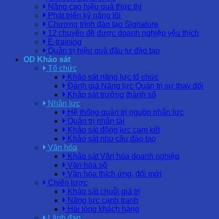
Nâng cao hiệu quả thực thi
Phát triển kỹ năng lõi
Chương trình đào tạo Signature
12 chuyên đề được doanh nghiệp yêu thích
E-training
Quản trị hiệu quả đầu tư đào tạo
OD Khảo sát
Tổ chức
Khảo sát năng lực tổ chức
Đánh giá Năng lực Quản trị sự thay đổi
Khảo sát trưởng thành số
Nhân lực
Hệ thống quản trị nguồn nhân lực
Quản trị nhân tài
Khảo sát động lực cam kết
Khảo sát nhu cầu đào tạo
Văn hóa
Khảo sát Văn hóa doanh nghiệp
Văn hóa số
Văn hóa thích ứng, đổi mới
Chiến lược
Khảo sát chuỗi giá trị
Năng lực cạnh tranh
Hài lòng khách hàng
Lãnh đạo