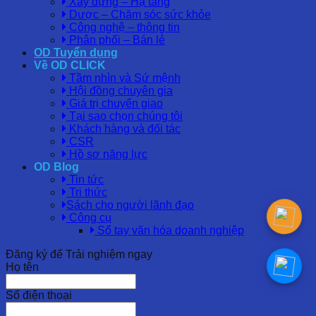
Xây dựng – Hạ tầng
Dược – Chăm sóc sức khỏe
Công nghệ – thông tin
Phân phối – Bán lẻ
OD Tuyển dụng
Về OD CLICK
Tầm nhìn và Sứ mệnh
Hội đồng chuyên gia
Giá trị chuyển giao
Tại sao chọn chúng tôi
Khách hàng và đối tác
CSR
Hồ sơ năng lực
OD Blog
Tin tức
Tri thức
Sách cho người lãnh đạo
Công cụ
Sổ tay văn hóa doanh nghiệp
Đăng ký để Trải nghiệm ngay
Họ tên
Số điện thoại