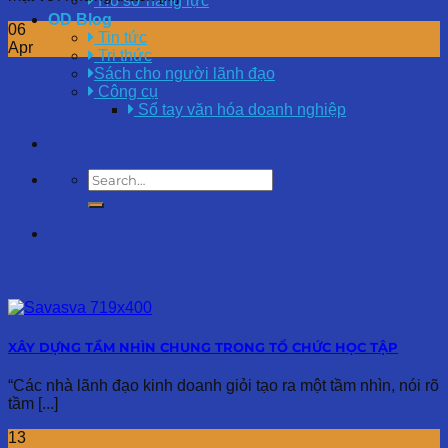
Hồ sơ năng lực
OD Blog
06
Tin tức
Apr
Tri thức
Sách cho người lãnh đạo
Công cụ
Sổ tay văn hóa doanh nghiệp
XÂY DỰNG TẦM NHÌN CHUNG TRONG TỔ CHỨC HỌC TẬP
“Các nhà lãnh đạo kinh doanh giỏi tạo ra một tầm nhìn, nói rõ
tầm [...]
13