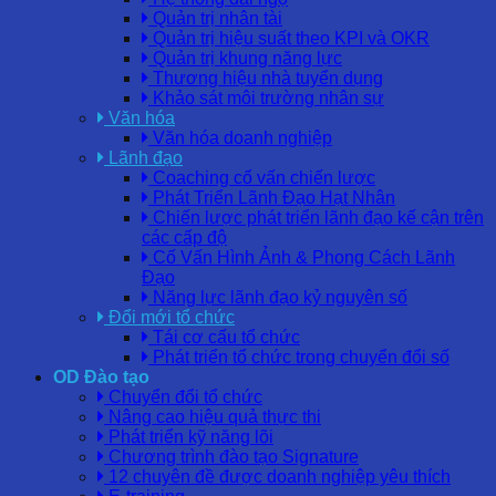
Quản trị nhân tài
Quản trị hiệu suất theo KPI và OKR
Quản trị khung năng lực
Thương hiệu nhà tuyển dụng
Khảo sát môi trường nhân sự
Văn hóa
Văn hóa doanh nghiệp
Lãnh đạo
Coaching cố vấn chiến lược
Phát Triển Lãnh Đạo Hạt Nhân
Chiến lược phát triển lãnh đạo kế cận trên
các cấp độ
Cố Vấn Hình Ảnh & Phong Cách Lãnh
Đạo
Năng lực lãnh đạo kỷ nguyên số
Đổi mới tổ chức
Tái cơ cấu tổ chức
Phát triển tổ chức trong chuyển đổi số
OD Đào tạo
Chuyển đổi tổ chức
Nâng cao hiệu quả thực thi
Phát triển kỹ năng lõi
Chương trình đào tạo Signature
12 chuyên đề được doanh nghiệp yêu thích