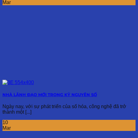
Mar
NHÀ LÃNH ĐẠO MỚI TRONG KỶ NGUYÊN SỐ
Ngày nay, với sự phát triển của số hóa, công nghệ đã trở
thành một [...]
10
Mar