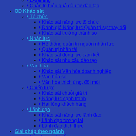
E-training
Quản trị hiệu quả đầu tư đào tạo
OD Khảo sát
Tổ chức
Khảo sát năng lực tổ chức
Đánh giá Năng lực Quản trị sự thay đổi
Khảo sát trưởng thành số
Nhân lực
Hệ thống quản trị nguồn nhân lực
Quản trị nhân tài
Khảo sát động lực cam kết
Khảo sát nhu cầu đào tạo
Văn hóa
Khảo sát Văn hóa doanh nghiệp
Văn hóa số
Văn hóa thích ứng, đổi mới
Chiến lược
Khảo sát chuỗi giá trị
Năng lực cạnh tranh
Hài lòng khách hàng
Lãnh đạo
Khảo sát năng lực lãnh đạo
Lãnh đạo tương lai
Lãnh đạo đích thực
Giải pháp theo ngành