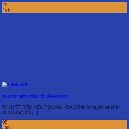
22
Feb
THUYẾT BỐN YẾU TỐ LÃNH ĐẠO
THUYẾT BỐN YẾU TỐ LÃNH ĐẠO Bốn lý thuyết về lãnh
đạo là một mô [...]
05
Jan