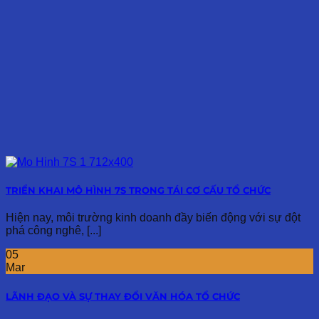
TRIỂN KHAI MÔ HÌNH 7S TRONG TÁI CƠ CẤU TỔ CHỨC
Hiện nay, môi trường kinh doanh đầy biến động với sự đột
phá công nghê, [...]
05
Mar
LÃNH ĐẠO VÀ SỰ THAY ĐỔI VĂN HÓA TỔ CHỨC