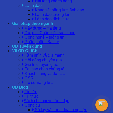
Hài lòng khách hàng
Lãnh đạo
Khảo sát năng lực lãnh đạo
Lãnh đạo tương lai
Lãnh đạo đích thực
Giải pháp theo ngành
Xây dựng – Hạ tầng
Dược – Chăm sóc sức khỏe
Công nghệ – thông tin
Phân phối – Bán lẻ
OD Tuyển dụng
Về OD CLICK
Tầm nhìn và Sứ mệnh
Hội đồng chuyên gia
Giá trị chuyển giao
Tại sao chọn chúng tôi
Khách hàng và đối tác
CSR
Hồ sơ năng lực
OD Blog
Tin tức
Tri thức
Sách cho người lãnh đạo
Công cụ
Sổ tay văn hóa doanh nghiệp