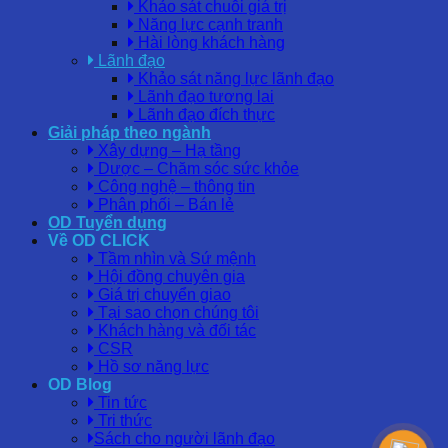
Khảo sát chuỗi giá trị
Năng lực cạnh tranh
Hài lòng khách hàng
Lãnh đạo
Khảo sát năng lực lãnh đạo
Lãnh đạo tương lai
Lãnh đạo đích thực
Giải pháp theo ngành
Xây dựng – Hạ tầng
Dược – Chăm sóc sức khỏe
Công nghệ – thông tin
Phân phối – Bán lẻ
OD Tuyển dụng
Về OD CLICK
Tầm nhìn và Sứ mệnh
Hội đồng chuyên gia
Giá trị chuyển giao
Tại sao chọn chúng tôi
Khách hàng và đối tác
CSR
Hồ sơ năng lực
OD Blog
Tin tức
Tri thức
Sách cho người lãnh đạo