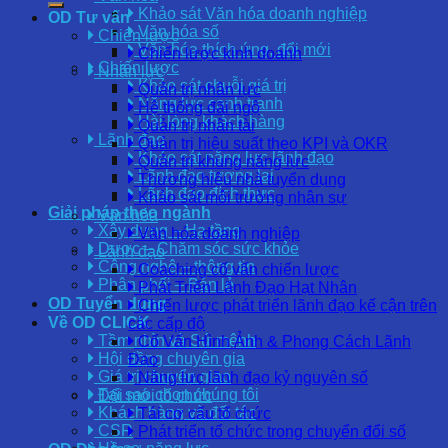
Khảo sát Văn hóa doanh nghiệp
OD Tư vấn
Văn hóa số
Chiến lược
Văn hóa thích ứng, đổi mới
Chiến lược kinh doanh
Chiến lược
Nhân lực
Khảo sát chuỗi giá trị
Quản trị nhân lực
Năng lực cạnh tranh
Hệ thống đãi ngộ
Hài lòng khách hàng
Quản trị nhân tài
Lãnh đạo
Quản trị hiệu suất theo KPI và OKR
Khảo sát năng lực lãnh đạo
Quản trị khung năng lực
Lãnh đạo tương lai
Thương hiệu nhà tuyển dụng
Lãnh đạo đích thực
Khảo sát môi trường nhân sự
Giải pháp theo ngành
Văn hóa
Xây dựng – Hạ tầng
Văn hóa doanh nghiệp
Dược – Chăm sóc sức khỏe
Lãnh đạo
Công nghệ – thông tin
Coaching cố vấn chiến lược
Phân phối – Bán lẻ
Phát Triển Lãnh Đạo Hạt Nhân
OD Tuyển dụng
Chiến lược phát triển lãnh đạo kế cận trên
Về OD CLICK
các cấp độ
Tầm nhìn và Sứ mệnh
Cố Vấn Hình Ảnh & Phong Cách Lãnh
Hội đồng chuyên gia
Đạo
Giá trị chuyển giao
Năng lực lãnh đạo kỷ nguyên số
Tại sao chọn chúng tôi
Đổi mới tổ chức
Khách hàng và đối tác
Tái cơ cấu tổ chức
CSR
Phát triển tổ chức trong chuyển đổi số