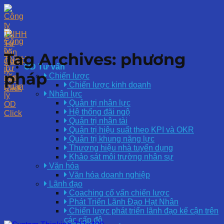
Skip
to
content
Tag Archives:
phương
OD Tư vấn
pháp
Chiến lược
Chiến lược kinh doanh
Nhân lực
Quản trị nhân lực
Hệ thống đãi ngộ
Quản trị nhân tài
Quản trị hiệu suất theo KPI và OKR
Quản trị khung năng lực
Thương hiệu nhà tuyển dụng
Khảo sát môi trường nhân sự
Văn hóa
Văn hóa doanh nghiệp
Lãnh đạo
Coaching cố vấn chiến lược
Phát Triển Lãnh Đạo Hạt Nhân
Chiến lược phát triển lãnh đạo kế cận trên
các cấp độ