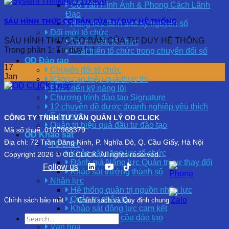
Cố Vấn Hình Ảnh & Phong Cách Lãnh
Đạo
SÁU HÌNH THỨC CƠ BẢN CỦA TƯ DUY HỆ THỐNG
Năng lực lãnh đạo kỷ nguyên số
Đổi mới tổ chức
SÁU HÌNH THỨC CƠ BẢN CỦA TƯ DUY HỆ THỐNG
Tái cơ cấu tổ chức
Trong phần 1: Tư duy [...]
Phát triển tổ chức trong chuyển đổi số
OD Đào tạo
17
Chuyển đổi tổ chức
Jan
Nâng cao hiệu quả thực thi
Phát triển kỹ năng lõi
Chương trình đào tạo Signature
12 chuyên đề được doanh nghiệp yêu thích
E-training
CÔNG TY TNHH TƯ VẤN QUẢN LÝ OD CLICK
Quản trị hiệu quả đầu tư đào tạo
Mã số thuế: 0107968379
OD Khảo sát
Địa chỉ: 72 Trần Đăng Ninh, P. Nghĩa Đô, Q. Cầu Giấy, Hà Nội
Tổ chức
Khảo sát năng lực tổ chức
Copyright 2026 © OD CLICK. All rights reserved.
Đánh giá Năng lực Quản trị sự thay đổi
Follow us
Khảo sát trưởng thành số
Nhân lực
Hệ thống quản trị nguồn nhân lực
Quản trị nhân tài
Chính sách bảo mật
|
Chính sách và Quy định chung
Khảo sát động lực cam kết
Khảo sát nhu cầu đào tạo
Văn hóa