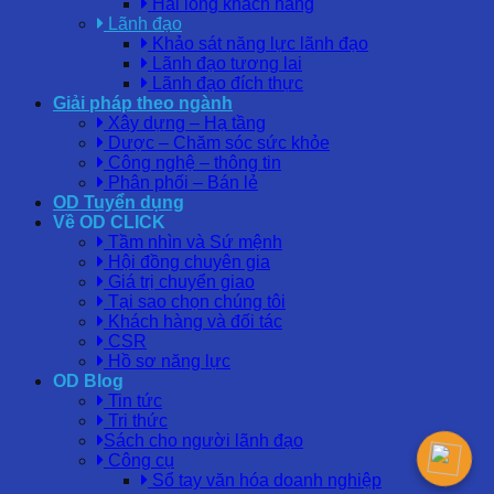
Hài lòng khách hàng
Lãnh đạo
Khảo sát năng lực lãnh đạo
Lãnh đạo tương lai
Lãnh đạo đích thực
Giải pháp theo ngành
Xây dựng – Hạ tầng
Dược – Chăm sóc sức khỏe
Công nghệ – thông tin
Phân phối – Bán lẻ
OD Tuyển dụng
Về OD CLICK
Tầm nhìn và Sứ mệnh
Hội đồng chuyên gia
Giá trị chuyển giao
Tại sao chọn chúng tôi
Khách hàng và đối tác
CSR
Hồ sơ năng lực
OD Blog
Tin tức
Tri thức
Sách cho người lãnh đạo
Công cụ
Sổ tay văn hóa doanh nghiệp