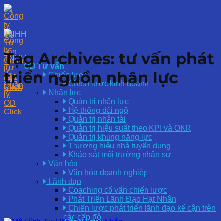
Tag Archives:
tư vấn phát
OD Tư vấn
triển nguồn nhân lực
Chiến lược
Chiến lược kinh doanh
Nhân lực
Quản trị nhân lực
Hệ thống đãi ngộ
Quản trị nhân tài
Quản trị hiệu suất theo KPI và OKR
Quản trị khung năng lực
Thương hiệu nhà tuyển dụng
Khảo sát môi trường nhân sự
Văn hóa
Văn hóa doanh nghiệp
Lãnh đạo
Coaching cố vấn chiến lược
Phát Triển Lãnh Đạo Hạt Nhân
Chiến lược phát triển lãnh đạo kế cận trên
các cấp độ