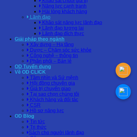
Khảo sát chuỗi giá trị
Năng lực cạnh tranh
Hài lòng khách hàng
Lãnh đạo
Khảo sát năng lực lãnh đạo
Lãnh đạo tương lai
Lãnh đạo đích thực
Giải pháp theo ngành
Xây dựng – Hạ tầng
Dược – Chăm sóc sức khỏe
Công nghệ – thông tin
Phân phối – Bán lẻ
OD Tuyển dụng
Về OD CLICK
Tầm nhìn và Sứ mệnh
Hội đồng chuyên gia
Giá trị chuyển giao
Tại sao chọn chúng tôi
Khách hàng và đối tác
CSR
Hồ sơ năng lực
OD Blog
Tin tức
Tri thức
Sách cho người lãnh đạo