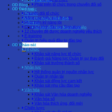
Hồ sơ năng lực
Phát triển tổ chức trong chuyển đổi số
OD Blog
OD Đào tạo
Tin tức
Chuyển đổi tổ chức
Tri thức
Nâng cao hiệu quả thực thi
Sách cho người lãnh đạo
Phát triển kỹ năng lõi
Công cụ
Chương trình đào tạo Signature
Sổ tay văn hóa doanh nghiệp
12 chuyên đề được doanh nghiệp yêu thích
E-training
Quản trị hiệu quả đầu tư đào tạo
OD Khảo sát
Tổ chức
Khảo sát năng lực tổ chức
Đánh giá Năng lực Quản trị sự thay đổi
Khảo sát trưởng thành số
Nhân lực
Hệ thống quản trị nguồn nhân lực
Quản trị nhân tài
Khảo sát động lực cam kết
Khảo sát nhu cầu đào tạo
Văn hóa
Khảo sát Văn hóa doanh nghiệp
Văn hóa số
Văn hóa thích ứng, đổi mới
Chiến lược