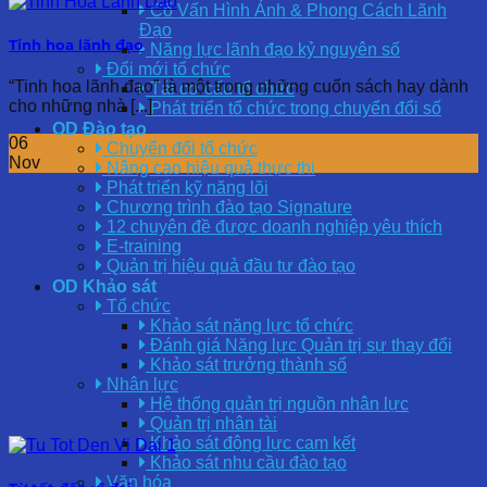
Cố Vấn Hình Ảnh & Phong Cách Lãnh
Đạo
Tinh hoa lãnh đạo
Năng lực lãnh đạo kỷ nguyên số
Đổi mới tổ chức
“Tinh hoa lãnh đạo” là một trong những cuốn sách hay dành
Tái cơ cấu tổ chức
cho những nhà [...]
Phát triển tổ chức trong chuyển đổi số
OD Đào tạo
06
Chuyển đổi tổ chức
Nov
Nâng cao hiệu quả thực thi
Phát triển kỹ năng lõi
Chương trình đào tạo Signature
12 chuyên đề được doanh nghiệp yêu thích
E-training
Quản trị hiệu quả đầu tư đào tạo
OD Khảo sát
Tổ chức
Khảo sát năng lực tổ chức
Đánh giá Năng lực Quản trị sự thay đổi
Khảo sát trưởng thành số
Nhân lực
Hệ thống quản trị nguồn nhân lực
Quản trị nhân tài
Khảo sát động lực cam kết
Khảo sát nhu cầu đào tạo
Văn hóa