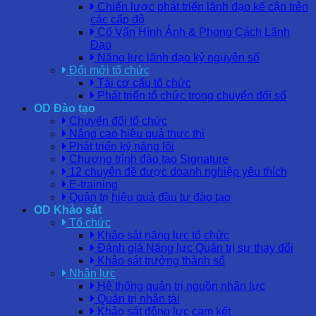
Chiến lược phát triển lãnh đạo kế cận trên
các cấp độ
Cố Vấn Hình Ảnh & Phong Cách Lãnh
Đạo
Năng lực lãnh đạo kỷ nguyên số
Đổi mới tổ chức
Tái cơ cấu tổ chức
Phát triển tổ chức trong chuyển đổi số
OD Đào tạo
Chuyển đổi tổ chức
Nâng cao hiệu quả thực thi
Phát triển kỹ năng lõi
Chương trình đào tạo Signature
12 chuyên đề được doanh nghiệp yêu thích
E-training
Quản trị hiệu quả đầu tư đào tạo
OD Khảo sát
Tổ chức
Khảo sát năng lực tổ chức
Đánh giá Năng lực Quản trị sự thay đổi
Khảo sát trưởng thành số
Nhân lực
Hệ thống quản trị nguồn nhân lực
Quản trị nhân tài
Khảo sát động lực cam kết