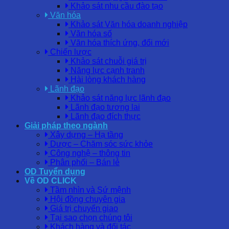
Khảo sát nhu cầu đào tạo
Văn hóa
Khảo sát Văn hóa doanh nghiệp
Văn hóa số
Văn hóa thích ứng, đổi mới
Chiến lược
Khảo sát chuỗi giá trị
Năng lực cạnh tranh
Hài lòng khách hàng
Lãnh đạo
Khảo sát năng lực lãnh đạo
Lãnh đạo tương lai
Lãnh đạo đích thực
Giải pháp theo ngành
Xây dựng – Hạ tầng
Dược – Chăm sóc sức khỏe
Công nghệ – thông tin
Phân phối – Bán lẻ
OD Tuyển dụng
Về OD CLICK
Tầm nhìn và Sứ mệnh
Hội đồng chuyên gia
Giá trị chuyển giao
Tại sao chọn chúng tôi
Khách hàng và đối tác