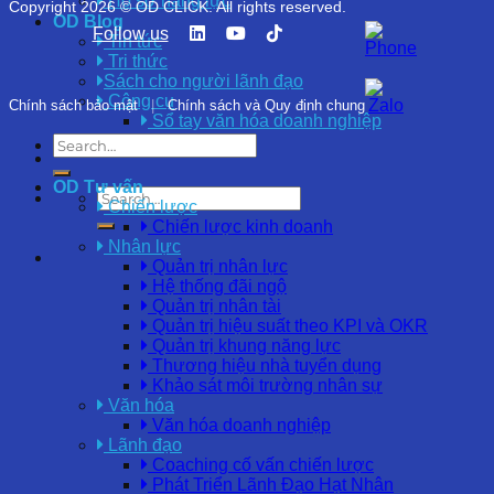
Hồ sơ năng lực
Copyright 2026 © OD CLICK. All rights reserved.
OD Blog
Follow us
Tin tức
Tri thức
Sách cho người lãnh đạo
Công cụ
Chính sách bảo mật
|
Chính sách và Quy định chung
Sổ tay văn hóa doanh nghiệp
OD Tư vấn
Chiến lược
Chiến lược kinh doanh
Nhân lực
Quản trị nhân lực
Hệ thống đãi ngộ
Quản trị nhân tài
Quản trị hiệu suất theo KPI và OKR
Quản trị khung năng lực
Thương hiệu nhà tuyển dụng
Khảo sát môi trường nhân sự
Văn hóa
Văn hóa doanh nghiệp
Lãnh đạo
Coaching cố vấn chiến lược
Phát Triển Lãnh Đạo Hạt Nhân