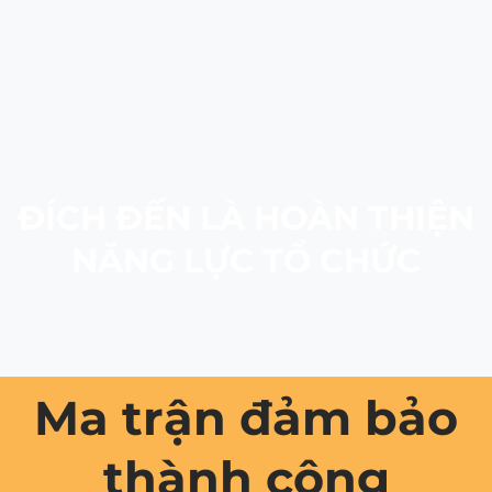
ĐÍCH ĐẾN LÀ HOÀN THIỆN
NĂNG LỰC TỔ CHỨC
Ma trận đảm bảo
thành công