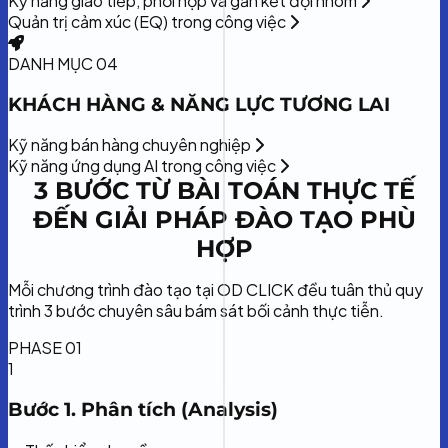
Kỹ năng giao tiếp, phối hợp và gắn kết đội nhóm
Quản trị cảm xúc (EQ) trong công việc
DANH MỤC 04
KHÁCH HÀNG & NĂNG LỰC TƯƠNG LAI
Kỹ năng bán hàng chuyên nghiệp
Kỹ năng ứng dụng AI trong công việc
3 BƯỚC TỪ BÀI TOÁN THỰC TẾ
ĐẾN GIẢI PHÁP ĐÀO TẠO PHÙ
HỢP
Mỗi chương trình đào tạo tại OD CLICK đều tuân thủ quy
trình 3 bước chuyên sâu bám sát bối cảnh thực tiễn.
PHASE 01
1
Bước 1. Phân tích (Analysis)