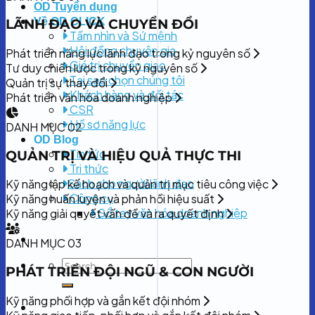
OD Tuyển dụng
Về OD CLICK
LÃNH ĐẠO VÀ CHUYỂN ĐỔI
Tầm nhìn và Sứ mệnh
Hội đồng chuyên gia
Phát triển năng lực lãnh đạo trong kỷ nguyên số
Giá trị chuyển giao
Tư duy chiến lược trong kỷ nguyên số
Tại sao chọn chúng tôi
Quản trị sự thay đổi
Khách hàng và đối tác
Phát triển văn hóa doanh nghiệp
CSR
Hồ sơ năng lực
DANH MỤC 02
OD Blog
Tin tức
QUẢN TRỊ VÀ HIỆU QUẢ THỰC THI
Tri thức
Sách cho người lãnh đạo
Kỹ năng lập kế hoạch và quản trị mục tiêu công việc
Công cụ
Kỹ năng huấn luyện và phản hồi hiệu suất
Sổ tay văn hóa doanh nghiệp
Kỹ năng giải quyết vấn đề và ra quyết định
DANH MỤC 03
PHÁT TRIỂN ĐỘI NGŨ & CON NGƯỜI
Kỹ năng phối hợp và gắn kết đội nhóm