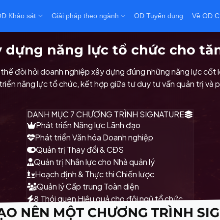
D Khảo sát
Giải pháp theo ngành
OD Tuyển dụng
Về OD C
 dựng năng lực tổ chức cho tă
 vị thế đòi hỏi doanh nghiệp xây dựng đúng những năng lực cốt 
triển năng lực tổ chức, kết hợp giữa tư duy tư vấn quản trị v
DANH MỤC 7 CHƯƠNG TRÌNH SIGNATURE
Phát triển Năng lực Lãnh đạo
Phát triển Văn hóa Doanh nghiệp
Quản trị Thay đổi & CĐS
Quản trị Nhân lực cho Nhà quản lý
Hoạch định & Thực thi Chiến lược
Quản lý Cấp trung Toàn diện
8 Thói quen Hiệu quả cho đội ngũ tổ chức
TẠO NÊN MỘT CHƯƠNG TRÌNH SI