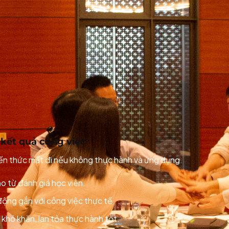
ểu, thực hành và sẵn sàng thay đổi.
h huống được xây dựng có chủ đích.
t ra giải pháp.
 nhạy bén với người học.
g lực chuyển hóa
kết quả công việc
ến thức mất đi nếu không thực hành và ứng dụng.
o từ đánh giá học viên.
ng gắn với công việc thực tế.
khó khăn, lan tỏa thực hành tốt.