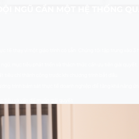
 ĐỘI NGŨ CẦN MỘT HỆ THỐNG QU
 tế thay vì một giáo trình có sẵn. Chúng tôi tập trung vào 3
ngũ, mục tiêu phát triển và thách thức cần ưu tiên giải quyết.
 tiêu chí thành công trước khi chương trình bắt đầu.
ương trình bám sát thực tế doanh nghiệp để tăng khả năng ứ
 tiêu và vấn đề muốn giải quyết