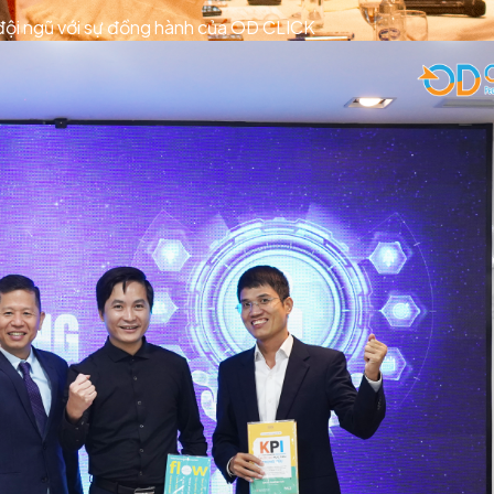
 đội ngũ với sự đồng hành của OD CLICK
y
hop
t