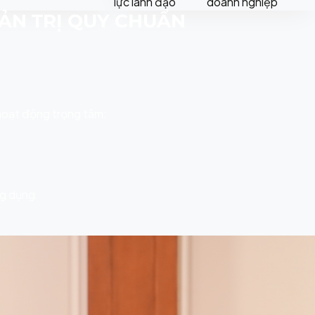
lực lãnh đạo
doanh nghiệp
ẢN TRỊ QUY CHUẨN
 hoạt động trọng tâm:
ng dụng.