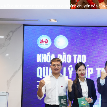
↳ Kết quả: Doanh nghiệp quan sát quá trình chuyển hóa của
// Interactive Class
// Discussion Memor
// Leadership Works
// Reflective Momen