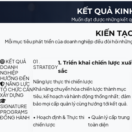
KẾT QUẢ KIN
Muốn đạt được những kết qu
KIẾN TẠ
Mỗi mục tiêu phát triển của doanh nghiệp đều đòi hỏi nhữ
KẾT QUẢ
01 .
1. Triển khai chiến lược xuấ
DOANH
STRATEGY
sắc
NGHIỆP
HƯỚNG ĐẾN
Năng lực thực thi chiến lược
NĂNG LỰC
Khả năng chuyển hóa chiến lược thành mục
TỔ CHỨC CẦN
XÂY DỰNG
tiêu, kế hoạch và hành động thống nhất; đảm
bảo mọi cấp quản lý cùng hướng tới kết quả.
SIGNATURE
PROGRAMS
• Hoạch định & Thực thi
• Quản lý cấp trung
ĐỒNG HÀNH
chiến lược
toàn diện