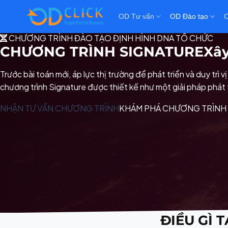
OD Tư vấn
OD Đào tạo
O
CHƯƠNG TRÌNH ĐÀO TẠO ĐỊNH HÌNH DNA TỔ CHỨC
CHƯƠNG TRÌNH SIGNATURE
Xây
Trước bài toán mới, áp lực thị trường để phát triển và duy trì
chương trình Signature được thiết kế như một giải pháp phát 
NHẬN TƯ VẤN CHƯƠNG TRÌNH
KHÁM PHÁ CHƯƠNG TRÌNH
ĐIỀU GÌ 