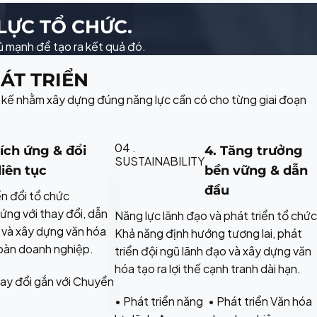
LỰC TỔ CHỨC.
 mạnh để tạo ra kết quả đó.
ÁT TRIỂN
 kế nhằm xây dựng đúng năng lực cần có cho từng giai đoạn
04 .
hích ứng & đổi
4. Tăng trưởng
SUSTAINABILITY
liên tục
bền vững & dẫn
đầu
n đổi tổ chức
ứng với thay đổi, dẫn
Năng lực lãnh đạo và phát triển tổ chức
 và xây dựng văn hóa
Khả năng định hướng tương lai, phát
toàn doanh nghiệp.
triển đội ngũ lãnh đạo và xây dựng văn
hóa tạo ra lợi thế cạnh tranh dài hạn.
hay đổi gắn với Chuyển
• Phát triển năng
• Phát triển Văn hóa