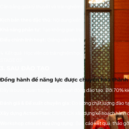
Cân bằng giữa lý thuyết và trải nghiệm học tập để học viên hi
Kịch bản theo đặc thù:
Nội dung kiến thức, Case study, tìn
Khả năng phản tư:
Tạo không gian trao đổi, phản biện và tự rú
Điều chỉnh linh hoạt:
Giảng viên liên tục quan sát, tương tác
↳ Kết quả: Học viên có trải nghiệm học tập toàn diện và độn
STAGE 03
3. SAU ĐÀO TẠO
Đồng hành để năng lực được chuyển hóa thành 
Đây là bước quan trọng trong hoạt động đào tạo. Bởi 70% ki
Đánh giá & Đề xuất chuyên gia:
Đo lường chất lượng đào tạ
Xây dựng Action Plan:
OD CLICK xây dựng kế hoạch hành độ
Workshop chia sẻ sau ứng dụng:
Báo cáo kết quả, tháo gỡ 