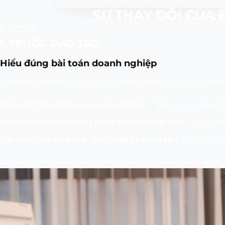
SỰ THAY ĐỔI CỦA
STAGE 01
1. TRƯỚC ĐÀO TẠO
Hiểu đúng bài toán doanh nghiệp
Giai đoạn đảm bảo chương trình được xây dựng từ nhu cầu thực
Khảo sát nắm bắt nhu cầu và năng lực:
Hiểu thực trạng đội 
Xác định mục tiêu và kỳ vọng của Ban lãnh đạo:
Thống nhất
Cá nhân hóa nội dung, tình huống và học liệu:
Thiết kế ch
↳ Kết quả: Doanh nghiệp có một chương trình phù hợp với mục