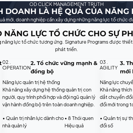
OD CLICK MANAGEMENT TRUTH
H DOANH LÀ HỆ QUẢ CỦA NĂNG 
ả mới, doanh nghiệp cần xây dựng những năng lực tổ chức đủ
O NĂNG LỰC TỔ CHỨC CHO SỰ PH
ng năng lực tổ chức tương ứng. Signature Programs được thiết
phát triển.
02 .
03 .
t
2. Tổ chức vững mạnh &
3. T
OPERATION
AGILITY
đồng bộ
mới 
Năng lực quản trị hệ thống
Năng lực chuyể
Khả năng xây dựng hệ thống quản trị con
Khả năng thích 
người, quy trình phối hợp và đội ngũ quản lý
dắt chuyển đổi
vận hành đồng bộ trên toàn doanh nghiệp.
đổi mới trong 
• Quản trị nhân lực dành cho
• 8 Thói quen
• Quản trị sự t
nhà quản lý
Hiệu quả
đổi số