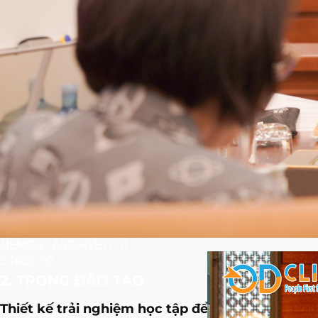
MEMORY ARCHIVE // 01
STAGE 02
2. TRONG ĐÀO TẠO
Thiết kế trải nghiệm học tập để tạo ra sự chuyể