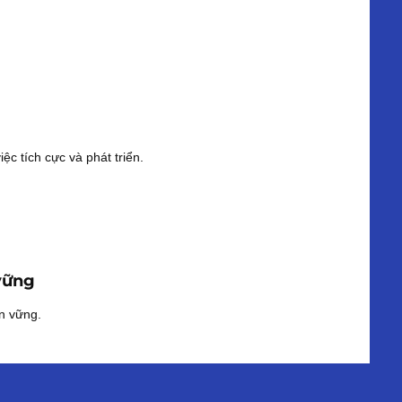
ệc tích cực và phát triển.
 vững
ền vững.