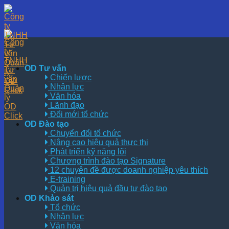
Skip
to
content
OD Tư vấn
Chiến lược
Nhân lực
Văn hóa
Lãnh đạo
Đổi mới tổ chức
OD Đào tạo
Chuyển đổi tổ chức
Nâng cao hiệu quả thực thi
Phát triển kỹ năng lõi
Chương trình đào tạo Signature
12 chuyên đề được doanh nghiệp yêu thích
E-training
Quản trị hiệu quả đầu tư đào tạo
OD Khảo sát
Tổ chức
Nhân lực
Văn hóa