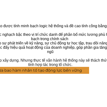
 được tính minh bạch logic hệ thống và đề cao tính công bằng
 nghạch bậc theo vị trí chức danh để phân bổ mức lương phù 
bạch trong chính sách
o sự phát triển về kỹ năng, sự chủ động tự học tập, trau dồi năn
úc đẩy hiệu quả hoạt động của doanh nghiệp, góp phần gia tăng
ngũ
p xây dựng. Nhưng thực tế vận hành hệ thống này sẽ thách thức 
tính hợp tác trong tổ chức.
ưa bao hàm nhân tố tạo động lực bền vững