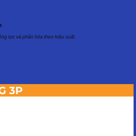
n
ộng lực và phân hóa theo hiệu suất.
G 3P