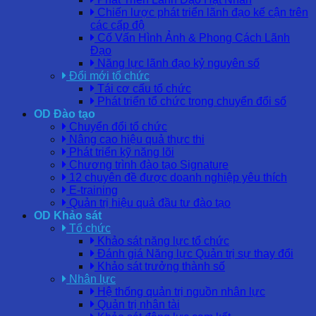
Chiến lược phát triển lãnh đạo kế cận trên
các cấp độ
Cố Vấn Hình Ảnh & Phong Cách Lãnh
Đạo
Năng lực lãnh đạo kỷ nguyên số
Đổi mới tổ chức
Tái cơ cấu tổ chức
Phát triển tổ chức trong chuyển đổi số
OD Đào tạo
Chuyển đổi tổ chức
Nâng cao hiệu quả thực thi
Phát triển kỹ năng lõi
Chương trình đào tạo Signature
12 chuyên đề được doanh nghiệp yêu thích
E-training
Quản trị hiệu quả đầu tư đào tạo
OD Khảo sát
Tổ chức
Khảo sát năng lực tổ chức
Đánh giá Năng lực Quản trị sự thay đổi
Khảo sát trưởng thành số
Nhân lực
Hệ thống quản trị nguồn nhân lực
Quản trị nhân tài