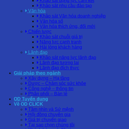
Khảo sát động lực cam kết
Khảo sát nhu cầu đào tạo
Văn hóa
Khảo sát Văn hóa doanh nghiệp
Văn hóa số
Văn hóa thích ứng, đổi mới
Chiến lược
Khảo sát chuỗi giá trị
Năng lực cạnh tranh
Hài lòng khách hàng
Lãnh đạo
Khảo sát năng lực lãnh đạo
Lãnh đạo tương lai
Lãnh đạo đích thực
Giải pháp theo ngành
Xây dựng – Hạ tầng
Dược – Chăm sóc sức khỏe
Công nghệ – thông tin
Phân phối – Bán lẻ
OD Tuyển dụng
Về OD CLICK
Tầm nhìn và Sứ mệnh
Hội đồng chuyên gia
Giá trị chuyển giao
Tại sao chọn chúng tôi