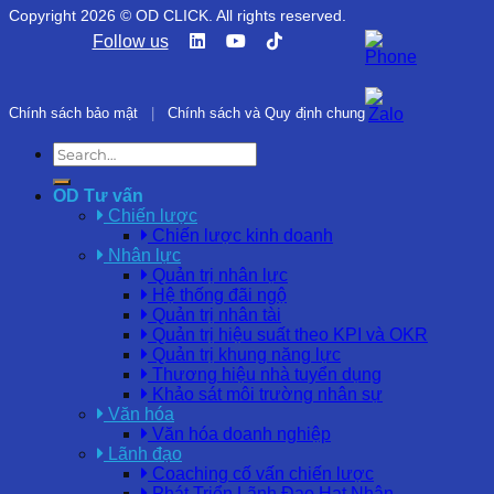
Copyright 2026 © OD CLICK. All rights reserved.
Follow us
Chính sách bảo mật
|
Chính sách và Quy định chung
OD Tư vấn
Chiến lược
Chiến lược kinh doanh
Nhân lực
Quản trị nhân lực
Hệ thống đãi ngộ
Quản trị nhân tài
Quản trị hiệu suất theo KPI và OKR
Quản trị khung năng lực
Thương hiệu nhà tuyển dụng
Khảo sát môi trường nhân sự
Văn hóa
Văn hóa doanh nghiệp
Lãnh đạo
Coaching cố vấn chiến lược
Phát Triển Lãnh Đạo Hạt Nhân