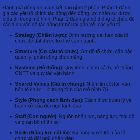
Đánh giá động lực cam kết bao gồm 2 phần. Phần 1 đánh
giá các yếu tố chính tác động đến động lực nhân sự được
biểu thị trong mô hình. Phần 2 đánh giá hệ thống tổ chức để
xác định vấn đề tác động từ nội tại gắn với các yếu tố
Strategy (Chiến lược)
: Định hướng dài hạn của tổ
chức để đạt được lợi thế cạnh tranh.
Structure (Cơ cấu tổ chức)
: Sơ đồ tổ chức, cấp bậc
quản lý, phân công chức năng.
Systems (Hệ thống)
: Quy trình, chính sách, hệ thống
CNTT và quy tắc vận hành.
Shared Values (Giá trị chung)
: Niềm tin cốt lõi, văn
hóa tổ chức – là trung tâm của mô hình 7S.
Style (Phong cách lãnh đạo)
: Cách thức quản lý và
hành xử của đội ngũ lãnh đạo.
Staff (Con người)
: Nguồn nhân lực, năng lực, thái độ
và phân bổ nhân sự.
Skills (Năng lực cốt lõi)
: Kỹ năng vượt trội của tổ
chức và đội ngũ nhân viên