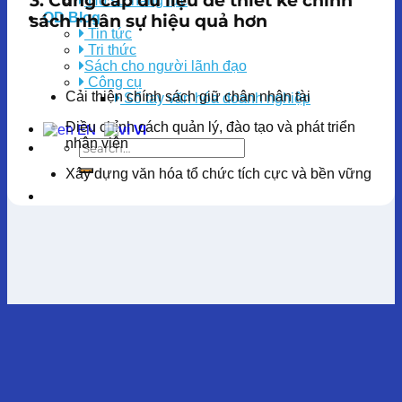
3. Cung cấp dữ liệu để thiết kế chính
Hồ sơ năng lực
OD Blog
sách nhân sự hiệu quả hơn
Tin tức
Tri thức
Sách cho người lãnh đạo
Công cụ
Cải thiện chính sách giữ chân nhân tài
Sổ tay văn hóa doanh nghiệp
Điều chỉnh cách quản lý, đào tạo và phát triển
EN
VI
nhân viên
Xây dựng văn hóa tổ chức tích cực và bền vững