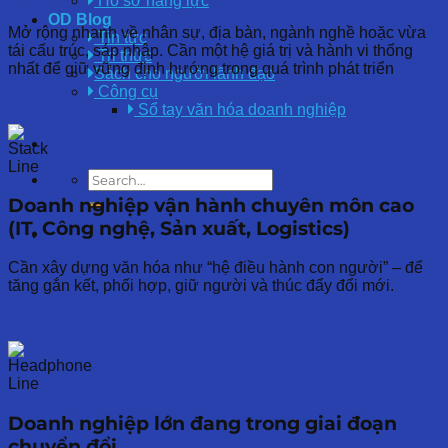
Hồ sơ năng lực
OD Blog
Mở rộng nhanh về nhân sự, địa bàn, ngành nghề hoặc vừa
Tin tức
tái cấu trúc, sáp nhập. Cần một hệ giá trị và hành vi thống
Tri thức
nhất để giữ vững định hướng trong quá trình phát triển
Sách cho người lãnh đạo
Công cụ
Sổ tay văn hóa doanh nghiệp
Doanh nghiệp vận hành chuyên môn cao
(IT, Công nghệ, Sản xuất, Logistics)
Cần xây dựng văn hóa như “hệ điều hành con người” – để
tăng gắn kết, phối hợp, giữ người và thúc đẩy đổi mới.
Doanh nghiệp lớn đang trong giai đoạn
chuyển đổi