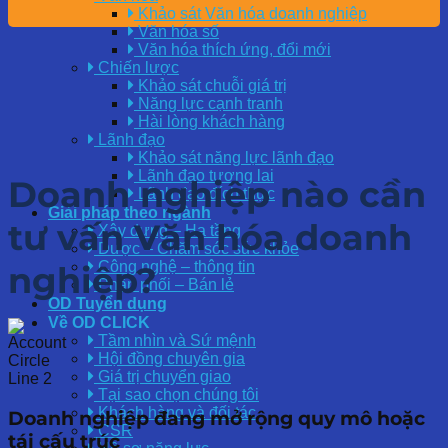
Khảo sát Văn hóa doanh nghiệp
Văn hóa số
Văn hóa thích ứng, đổi mới
Chiến lược
Khảo sát chuỗi giá trị
Năng lực cạnh tranh
Hài lòng khách hàng
Lãnh đạo
Khảo sát năng lực lãnh đạo
Lãnh đạo tương lai
Doanh nghiệp nào cần
Lãnh đạo đích thực
Giải pháp theo ngành
tư vấn Văn hóa doanh
Xây dựng – Hạ tầng
Dược – Chăm sóc sức khỏe
Công nghệ – thông tin
nghiệp?
Phân phối – Bán lẻ
OD Tuyển dụng
Về OD CLICK
Tầm nhìn và Sứ mệnh
Hội đồng chuyên gia
Giá trị chuyển giao
Tại sao chọn chúng tôi
Khách hàng và đối tác
Doanh nghiệp đang mở rộng quy mô hoặc
CSR
tái cấu trúc