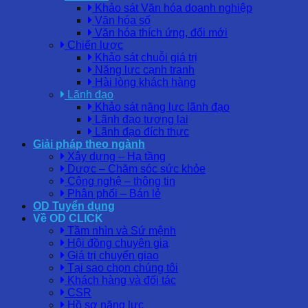
Khảo sát Văn hóa doanh nghiệp
Văn hóa số
Văn hóa thích ứng, đổi mới
Chiến lược
Khảo sát chuỗi giá trị
Năng lực cạnh tranh
Hài lòng khách hàng
Lãnh đạo
Khảo sát năng lực lãnh đạo
Lãnh đạo tương lai
Lãnh đạo đích thực
Giải pháp theo ngành
Xây dựng – Hạ tầng
Dược – Chăm sóc sức khỏe
Công nghệ – thông tin
Phân phối – Bán lẻ
OD Tuyển dụng
Về OD CLICK
Tầm nhìn và Sứ mệnh
Hội đồng chuyên gia
Giá trị chuyển giao
Tại sao chọn chúng tôi
Khách hàng và đối tác
CSR
Hồ sơ năng lực