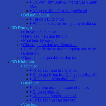
Cố Vấn Hình Ảnh & Phong Cách Lãnh
Đạo
Năng lực lãnh đạo kỷ nguyên số
Đổi mới tổ chức
Tái cơ cấu tổ chức
Phát triển tổ chức trong chuyển đổi số
OD Đào tạo
Chuyển đổi tổ chức
Nâng cao hiệu quả thực thi
Phát triển kỹ năng lõi
Chương trình đào tạo Signature
12 chuyên đề được doanh nghiệp yêu thích
E-training
Quản trị hiệu quả đầu tư đào tạo
OD Khảo sát
Tổ chức
Khảo sát năng lực tổ chức
Đánh giá Năng lực Quản trị sự thay đổi
Khảo sát trưởng thành số
Nhân lực
Hệ thống quản trị nguồn nhân lực
Quản trị nhân tài
Khảo sát động lực cam kết
Khảo sát nhu cầu đào tạo
Văn hóa