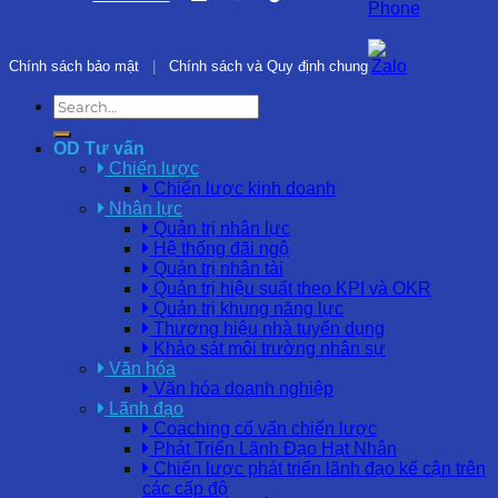
Chính sách bảo mật
|
Chính sách và Quy định chung
OD Tư vấn
Chiến lược
Chiến lược kinh doanh
Nhân lực
Quản trị nhân lực
Hệ thống đãi ngộ
Quản trị nhân tài
Quản trị hiệu suất theo KPI và OKR
Quản trị khung năng lực
Thương hiệu nhà tuyển dụng
Khảo sát môi trường nhân sự
Văn hóa
Văn hóa doanh nghiệp
Lãnh đạo
Coaching cố vấn chiến lược
Phát Triển Lãnh Đạo Hạt Nhân
Chiến lược phát triển lãnh đạo kế cận trên
các cấp độ