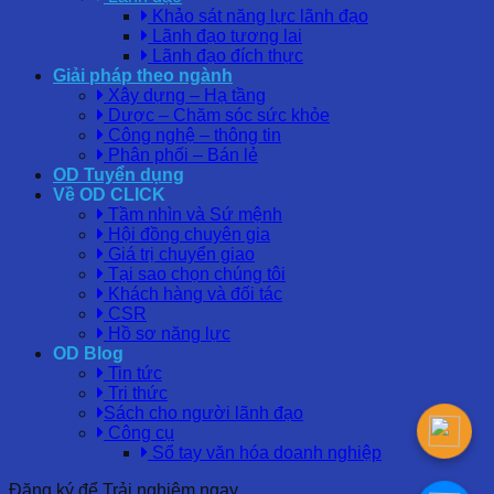
Khảo sát năng lực lãnh đạo
Lãnh đạo tương lai
Lãnh đạo đích thực
Giải pháp theo ngành
Xây dựng – Hạ tầng
Dược – Chăm sóc sức khỏe
Công nghệ – thông tin
Phân phối – Bán lẻ
OD Tuyển dụng
Về OD CLICK
Tầm nhìn và Sứ mệnh
Hội đồng chuyên gia
Giá trị chuyển giao
Tại sao chọn chúng tôi
Khách hàng và đối tác
CSR
Hồ sơ năng lực
OD Blog
Tin tức
Tri thức
Sách cho người lãnh đạo
Công cụ
Sổ tay văn hóa doanh nghiệp
Đăng ký để Trải nghiệm ngay