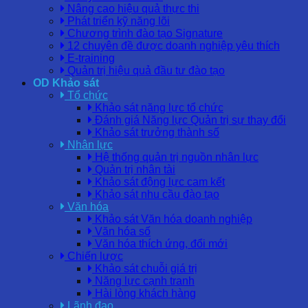
Nâng cao hiệu quả thực thi
Phát triển kỹ năng lõi
Chương trình đào tạo Signature
12 chuyên đề được doanh nghiệp yêu thích
E-training
Quản trị hiệu quả đầu tư đào tạo
OD Khảo sát
Tổ chức
Khảo sát năng lực tổ chức
Đánh giá Năng lực Quản trị sự thay đổi
Khảo sát trưởng thành số
Nhân lực
Hệ thống quản trị nguồn nhân lực
Quản trị nhân tài
Khảo sát động lực cam kết
Khảo sát nhu cầu đào tạo
Văn hóa
Khảo sát Văn hóa doanh nghiệp
Văn hóa số
Văn hóa thích ứng, đổi mới
Chiến lược
Khảo sát chuỗi giá trị
Năng lực cạnh tranh
Hài lòng khách hàng
Lãnh đạo