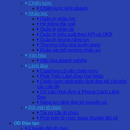
Chiến lược
Chiến lược kinh doanh
Nhân lực
Quản trị nhân lực
Hệ thống đãi ngộ
Quản trị nhân tài
Quản trị hiệu suất theo KPI và OKR
Quản trị khung năng lực
Thương hiệu nhà tuyển dụng
Khảo sát môi trường nhân sự
Văn hóa
Văn hóa doanh nghiệp
Lãnh đạo
Coaching cố vấn chiến lược
Phát Triển Lãnh Đạo Hạt Nhân
Chiến lược phát triển lãnh đạo kế cận trên
các cấp độ
Cố Vấn Hình Ảnh & Phong Cách Lãnh
Đạo
Năng lực lãnh đạo kỷ nguyên số
Đổi mới tổ chức
Tái cơ cấu tổ chức
Phát triển tổ chức trong chuyển đổi số
OD Đào tạo
Chuyển đổi tổ chức