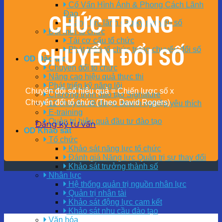
Cố Vấn Hình Ảnh & Phong Cách Lãnh
Đạo
CHỨC TRONG
Năng lực lãnh đạo kỷ nguyên số
Đổi mới tổ chức
Tái cơ cấu tổ chức
CHUYỂN ĐỔI SỐ
Phát triển tổ chức trong chuyển đổi số
OD Đào tạo
Chuyển đổi tổ chức
Nâng cao hiệu quả thực thi
Phát triển kỹ năng lõi
Chuyển đổi số hiệu quả = Chiến lược số x
Chương trình đào tạo Signature
Chuyển đổi tổ chức (Theo David Rogers)
12 chuyên đề được doanh nghiệp yêu thích
E-training
Quản trị hiệu quả đầu tư đào tạo
Đăng ký tư vấn
OD Khảo sát
Tổ chức
Khảo sát năng lực tổ chức
Đánh giá Năng lực Quản trị sự thay đổi
Khảo sát trưởng thành số
Nhân lực
Hệ thống quản trị nguồn nhân lực
Quản trị nhân tài
Khảo sát động lực cam kết
Khảo sát nhu cầu đào tạo
Văn hóa