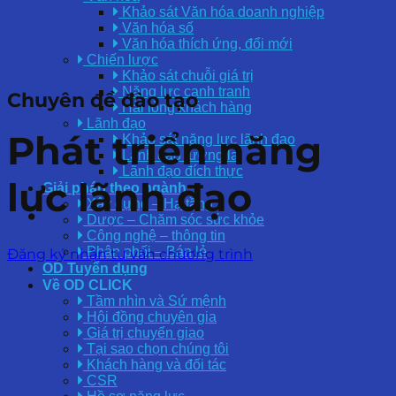
Khảo sát Văn hóa doanh nghiệp
Văn hóa số
Văn hóa thích ứng, đổi mới
Chiến lược
Khảo sát chuỗi giá trị
Năng lực cạnh tranh
Chuyên đề đào tạo
Hài lòng khách hàng
Lãnh đạo
Phát triển năng
Khảo sát năng lực lãnh đạo
Lãnh đạo tương lai
Lãnh đạo đích thực
lực lãnh đạo
Giải pháp theo ngành
Xây dựng – Hạ tầng
Dược – Chăm sóc sức khỏe
Công nghệ – thông tin
Phân phối – Bán lẻ
Đăng ký nhận tư vấn chương trình
OD Tuyển dụng
Về OD CLICK
Tầm nhìn và Sứ mệnh
Hội đồng chuyên gia
Giá trị chuyển giao
Tại sao chọn chúng tôi
Khách hàng và đối tác
CSR