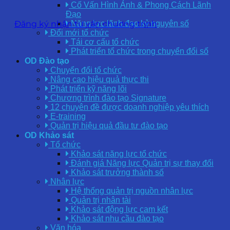
Cố Vấn Hình Ảnh & Phong Cách Lãnh
Đạo
Đăng ký nhận tư vấn chương trình
Năng lực lãnh đạo kỷ nguyên số
Đổi mới tổ chức
Tái cơ cấu tổ chức
Phát triển tổ chức trong chuyển đổi số
OD Đào tạo
Chuyển đổi tổ chức
Nâng cao hiệu quả thực thi
Phát triển kỹ năng lõi
Chương trình đào tạo Signature
12 chuyên đề được doanh nghiệp yêu thích
E-training
Quản trị hiệu quả đầu tư đào tạo
OD Khảo sát
Tổ chức
Khảo sát năng lực tổ chức
Đánh giá Năng lực Quản trị sự thay đổi
Khảo sát trưởng thành số
Nhân lực
Hệ thống quản trị nguồn nhân lực
Quản trị nhân tài
Khảo sát động lực cam kết
Khảo sát nhu cầu đào tạo
Văn hóa