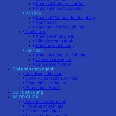
Khảo sát động lực cam kết
Khảo sát nhu cầu đào tạo
Văn hóa
Khảo sát Văn hóa doanh nghiệp
Văn hóa số
Văn hóa thích ứng, đổi mới
Chiến lược
Khảo sát chuỗi giá trị
Năng lực cạnh tranh
Hài lòng khách hàng
Lãnh đạo
Khảo sát năng lực lãnh đạo
Lãnh đạo tương lai
Lãnh đạo đích thực
Giải pháp theo ngành
Xây dựng – Hạ tầng
Dược – Chăm sóc sức khỏe
Công nghệ – thông tin
Phân phối – Bán lẻ
OD Tuyển dụng
Về OD CLICK
Tầm nhìn và Sứ mệnh
Hội đồng chuyên gia
Giá trị chuyển giao
Tại sao chọn chúng tôi