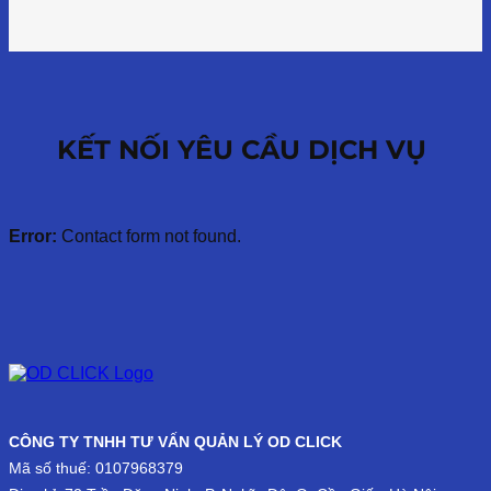
KẾT NỐI YÊU CẦU DỊCH VỤ
Error:
Contact form not found.
CÔNG TY TNHH TƯ VẤN QUẢN LÝ OD CLICK
Mã số thuế: 0107968379