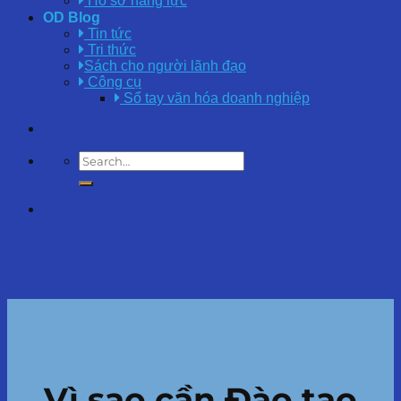
Hồ sơ năng lực
OD Blog
Tin tức
Tri thức
Sách cho người lãnh đạo
Công cụ
Sổ tay văn hóa doanh nghiệp
Vì sao cần Đào tạo