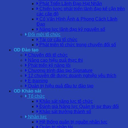
Phát Triển Lãnh Đạo Hạt Nhân
Chiến lược phát triển lãnh đạo kế cận trên
các cấp độ
Cố Vấn Hình Ảnh & Phong Cách Lãnh
Đạo
Năng lực lãnh đạo kỷ nguyên số
Đổi mới tổ chức
Tái cơ cấu tổ chức
Phát triển tổ chức trong chuyển đổi số
OD Đào tạo
Chuyển đổi tổ chức
Nâng cao hiệu quả thực thi
Phát triển kỹ năng lõi
Chương trình đào tạo Signature
12 chuyên đề được doanh nghiệp yêu thích
E-training
Quản trị hiệu quả đầu tư đào tạo
OD Khảo sát
Tổ chức
Khảo sát năng lực tổ chức
Đánh giá Năng lực Quản trị sự thay đổi
Khảo sát trưởng thành số
Nhân lực
Hệ thống quản trị nguồn nhân lực
Quản trị nhân tài