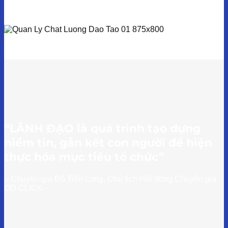
“LÃNH ĐẠO là quá trình tạo dựng
niềm tin, gắn kết con người để hiện
thực hóa mục tiêu tổ chức”
– Chuyên gia Đỗ Tiến Long, Chủ tịch Hội đồng Chuyên gia
OD CLICK-