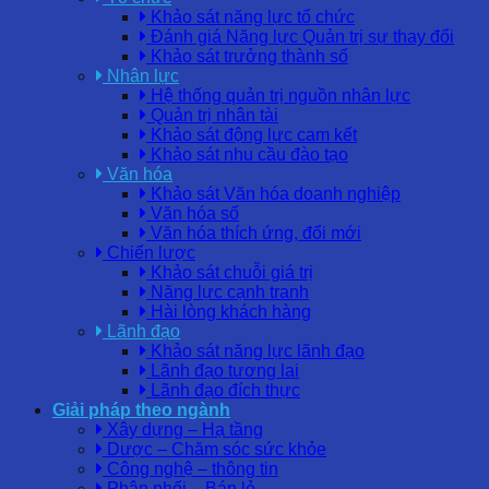
Khảo sát năng lực tổ chức
Đánh giá Năng lực Quản trị sự thay đổi
Khảo sát trưởng thành số
Nhân lực
Hệ thống quản trị nguồn nhân lực
Quản trị nhân tài
Khảo sát động lực cam kết
Khảo sát nhu cầu đào tạo
Văn hóa
Khảo sát Văn hóa doanh nghiệp
Văn hóa số
Văn hóa thích ứng, đổi mới
Chiến lược
Khảo sát chuỗi giá trị
Năng lực cạnh tranh
Hài lòng khách hàng
Lãnh đạo
Khảo sát năng lực lãnh đạo
Lãnh đạo tương lai
Lãnh đạo đích thực
Giải pháp theo ngành
Xây dựng – Hạ tầng
Dược – Chăm sóc sức khỏe
Công nghệ – thông tin
Phân phối – Bán lẻ