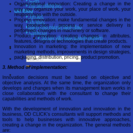
CSR
Organizational innovation: Creating a change in the
Hồ sơ năng lực
way you organize your work, your place of work, your
OD Blog
relationships with the outside.
Tin tức
Process innovation: make fundamental changes in the
Tri thức
way production / process or service delivery is
Sách cho người lãnh đạo
performed; changes in machinery or software.
Công cụ
Product innovation: creating changes in attributes,
Sổ tay văn hóa doanh nghiệp
features, designs or technologies that create products.
Innovation in marketing: the implementation of new
marketing methods, improvements in design strategies,
packaging, distribution, pricing, product promotion.
3. Method of implementation:
Innovation decisions must be based on objective and
objective analysis. At the same time, the organization only
develops and changes when its management team works in
close collaboration with the consultant to change their
capabilities and methods of work.
With the development of innovation and innovation in the
business, OD CLICK's consultants will support methods and
tools to help businesses with innovative approaches,
creating a change in the organization. The general methods
are: