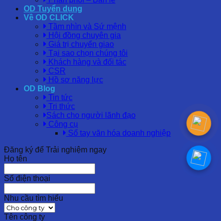
OD Tuyển dụng
Về OD CLICK
Tầm nhìn và Sứ mệnh
Hội đồng chuyên gia
Giá trị chuyển giao
Tại sao chọn chúng tôi
Khách hàng và đối tác
CSR
Hồ sơ năng lực
OD Blog
Tin tức
Tri thức
Sách cho người lãnh đạo
Công cụ
Sổ tay văn hóa doanh nghiệp
Đăng ký để Trải nghiệm ngay
Họ tên
Số điện thoại
Nhu cầu tìm hiểu
Tên công ty