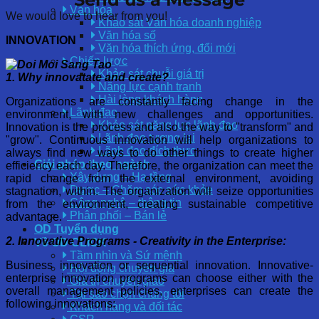
Văn hóa
We would love to hear from you!
Khảo sát Văn hóa doanh nghiệp
Văn hóa số
INNOVATION
Văn hóa thích ứng, đổi mới
Chiến lược
Khảo sát chuỗi giá trị
1. Why innovatate and create?
Năng lực cạnh tranh
Hài lòng khách hàng
Organizations are constantly facing change in the
Lãnh đạo
environment, with new challenges and opportunities.
Khảo sát năng lực lãnh đạo
Innovation is the process and also the way to "transform" and
Lãnh đạo tương lai
"grow". Continuous innovation will help organizations to
Lãnh đạo đích thực
always find new ways to do other things to create higher
Giải pháp theo ngành
efficiency each day. Therefore, the organization can meet the
Xây dựng – Hạ tầng
rapid change from the external environment, avoiding
Dược – Chăm sóc sức khỏe
stagnation, within. The organization will seize opportunities
Công nghệ – thông tin
from the environment, creating sustainable competitive
Phân phối – Bán lẻ
advantage.
OD Tuyển dụng
2. Innovative Programs - Creativity in the Enterprise:
Về OD CLICK
Tầm nhìn và Sứ mệnh
Business innovation or sequential innovation. Innovative-
Hội đồng chuyên gia
enterprise innovation programs can choose either with the
Giá trị chuyển giao
overall management policies, enterprises can create the
Tại sao chọn chúng tôi
following innovations:
Khách hàng và đối tác