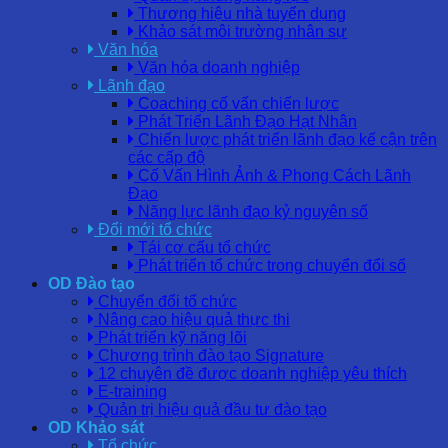
Thương hiệu nhà tuyển dụng
Khảo sát môi trường nhân sự
Văn hóa
Văn hóa doanh nghiệp
Lãnh đạo
Coaching cố vấn chiến lược
Phát Triển Lãnh Đạo Hạt Nhân
Chiến lược phát triển lãnh đạo kế cận trên
các cấp độ
Cố Vấn Hình Ảnh & Phong Cách Lãnh
Đạo
Năng lực lãnh đạo kỷ nguyên số
Đổi mới tổ chức
Tái cơ cấu tổ chức
Phát triển tổ chức trong chuyển đổi số
OD Đào tạo
Chuyển đổi tổ chức
Nâng cao hiệu quả thực thi
Phát triển kỹ năng lõi
Chương trình đào tạo Signature
12 chuyên đề được doanh nghiệp yêu thích
E-training
Quản trị hiệu quả đầu tư đào tạo
OD Khảo sát
Tổ chức