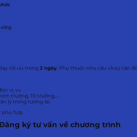
 chức
 vững
dạy tối ưu trong
2 ngày
. Phụ thuộc nhu cầu và sự cân đ
n vị, v.v
hóm trường, Tổ trưởng,….
n lý trong tương lai.
y phù hợp
Đăng ký tư vấn về chương trình