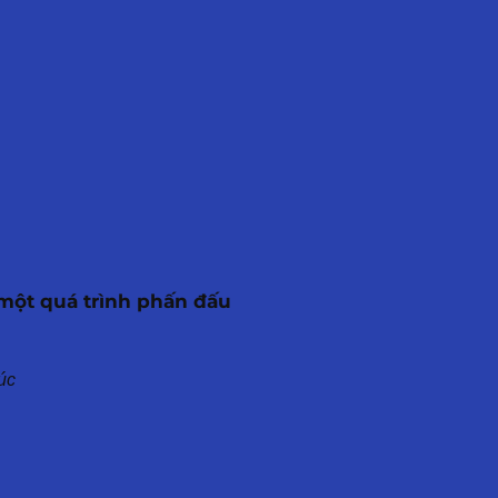
ả một quá trình phấn đấu
xúc