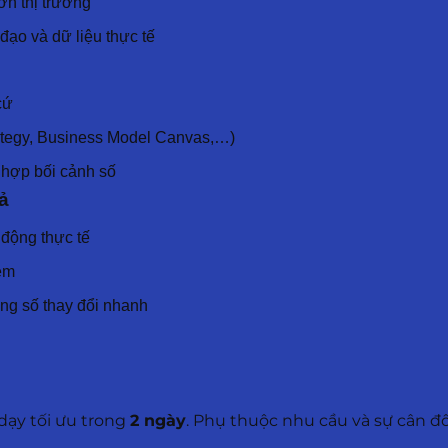
ơn thị trường
đạo và dữ liệu thực tế
cứ
rategy, Business Model Canvas,…)
ù hợp bối cảnh số
ả
 động thực tế
iệm
ờng số thay đổi nhanh
dạy tối ưu trong
2 ngày
. Phụ thuộc nhu cầu và sự cân đ