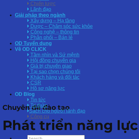
Chiến lược
Lãnh đạo
Giải pháp theo ngành
Xây dựng – Hạ tầng
Dược – Chăm sóc sức khỏe
Công nghệ – thông tin
Phân phối – Bán lẻ
OD Tuyển dụng
Về OD CLICK
Tầm nhìn và Sứ mệnh
Hội đồng chuyên gia
Giá trị chuyển giao
Tại sao chọn chúng tôi
Khách hàng và đối tác
CSR
Hồ sơ năng lực
OD Blog
Tin tức
Tri thức
Chuyên đề đào tạo
Sách cho người lãnh đạo
Công cụ
Phát triển năng lực