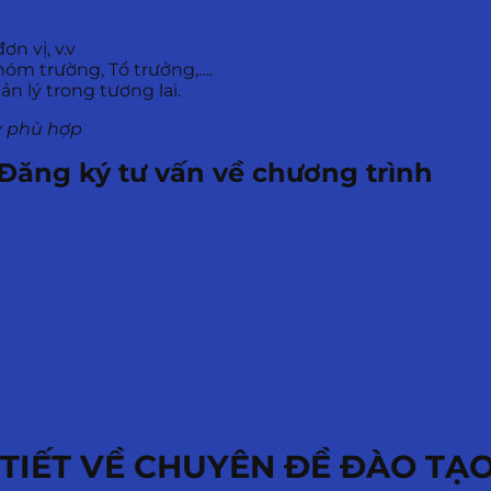
n vị, v.v
hóm trường, Tổ trưởng,….
n lý trong tương lai.
y phù hợp
Đăng ký tư vấn về chương trình
 TIẾT VỀ CHUYÊN ĐỀ ĐÀO TẠ