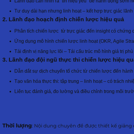
Lãnh đạo cần nhìn ra “tín hiệu yếu” để hành động sớm h
Tư duy dài hạn nhưng linh hoạt – kết hợp trực giác lãnh 
2. Lãnh đạo hoạch định chiến lược hiệu quả
Phân tích chiến lược từ trực giác đến insight có chứng 
Ứng dụng mô hình chiến lược linh hoạt (OKR, Agile St
Tái định vị năng lực lõi – Tái cấu trúc mô hình giá trị ph
3. Lãnh đạo đội ngũ thực thi chiến lược hiệu qu
Dẫn dắt sự dịch chuyển tổ chức từ chiến lược đến hành
Tạo văn hóa thực thi: tập trung – linh hoạt – có trách nh
Liên tục đánh giá, đo lường và điều chỉnh trong môi trư
Thời lượng
: Nội dung chuyên đề được thiết kế giảng 