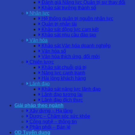
Đánh giá Năng lực Quản trị sự thay đổi
Khảo sát trưởng thành số
Nhân lực
Hệ thống quản trị nguồn nhân lực
Quản trị nhân tài
Khảo sát động lực cam kết
Khảo sát nhu cầu đào tạo
Văn hóa
Khảo sát Văn hóa doanh nghiệp
Văn hóa số
Văn hóa thích ứng, đổi mới
Chiến lược
Khảo sát chuỗi giá trị
Năng lực cạnh tranh
Hài lòng khách hàng
Lãnh đạo
Khảo sát năng lực lãnh đạo
Lãnh đạo tương lai
Lãnh đạo đích thực
Giải pháp theo ngành
Xây dựng – Hạ tầng
Dược – Chăm sóc sức khỏe
Công nghệ – thông tin
Phân phối – Bán lẻ
OD Tuyển dụng