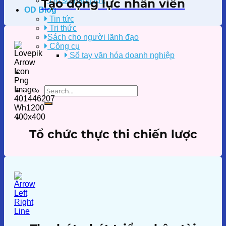
Hồ sơ năng lực
Tạo động lực nhân viên
OD Blog
Tin tức
Tri thức
Sách cho người lãnh đạo
Công cụ
Sổ tay văn hóa doanh nghiệp
Tổ chức thực thi chiến lược