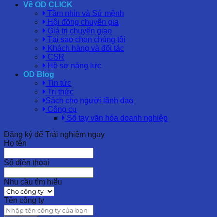
Về OD CLICK
Tầm nhìn và Sứ mệnh
Hội đồng chuyên gia
Giá trị chuyển giao
Tại sao chọn chúng tôi
Khách hàng và đối tác
CSR
Hồ sơ năng lực
OD Blog
Tin tức
Tri thức
Sách cho người lãnh đạo
Công cụ
Sổ tay văn hóa doanh nghiệp
Đăng ký để Trải nghiệm ngay
Họ tên
Số điện thoại
Nhu cầu tìm hiểu
Tên công ty