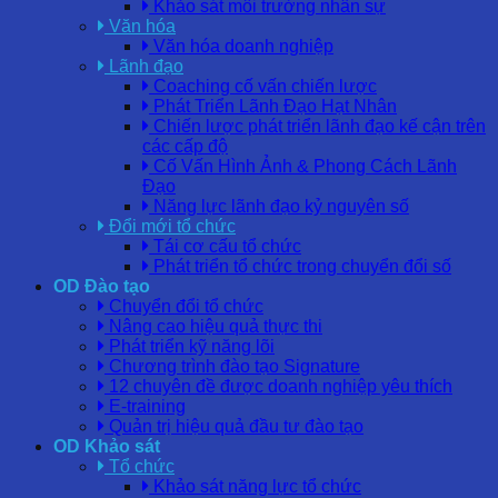
Khảo sát môi trường nhân sự
Văn hóa
Văn hóa doanh nghiệp
Lãnh đạo
Coaching cố vấn chiến lược
Phát Triển Lãnh Đạo Hạt Nhân
Chiến lược phát triển lãnh đạo kế cận trên
các cấp độ
Cố Vấn Hình Ảnh & Phong Cách Lãnh
Đạo
Năng lực lãnh đạo kỷ nguyên số
Đổi mới tổ chức
Tái cơ cấu tổ chức
Phát triển tổ chức trong chuyển đổi số
OD Đào tạo
Chuyển đổi tổ chức
Nâng cao hiệu quả thực thi
Phát triển kỹ năng lõi
Chương trình đào tạo Signature
12 chuyên đề được doanh nghiệp yêu thích
E-training
Quản trị hiệu quả đầu tư đào tạo
OD Khảo sát
Tổ chức
Khảo sát năng lực tổ chức