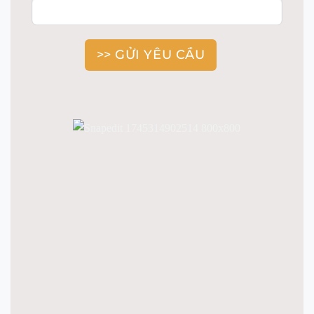
>> GỬI YÊU CẦU