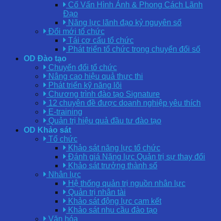
Cố Vấn Hình Ảnh & Phong Cách Lãnh
Đạo
Năng lực lãnh đạo kỷ nguyên số
Đổi mới tổ chức
Tái cơ cấu tổ chức
Phát triển tổ chức trong chuyển đổi số
OD Đào tạo
Chuyển đổi tổ chức
Nâng cao hiệu quả thực thi
Phát triển kỹ năng lõi
Chương trình đào tạo Signature
12 chuyên đề được doanh nghiệp yêu thích
E-training
Quản trị hiệu quả đầu tư đào tạo
OD Khảo sát
Tổ chức
Khảo sát năng lực tổ chức
Đánh giá Năng lực Quản trị sự thay đổi
Khảo sát trưởng thành số
Nhân lực
Hệ thống quản trị nguồn nhân lực
Quản trị nhân tài
Khảo sát động lực cam kết
Khảo sát nhu cầu đào tạo
Văn hóa