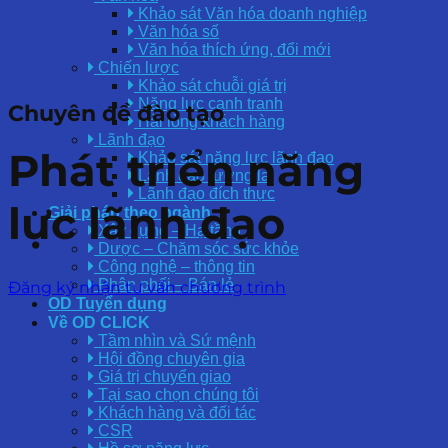
Khảo sát Văn hóa doanh nghiệp
Văn hóa số
Văn hóa thích ứng, đổi mới
Chiến lược
Khảo sát chuỗi giá trị
Năng lực cạnh tranh
Chuyên đề đào tạo
Hài lòng khách hàng
Lãnh đạo
Phát triển năng
Khảo sát năng lực lãnh đạo
Lãnh đạo tương lai
Lãnh đạo đích thực
lực lãnh đạo
Giải pháp theo ngành
Xây dựng – Hạ tầng
Dược – Chăm sóc sức khỏe
Công nghệ – thông tin
Phân phối – Bán lẻ
Đăng ký nhận tư vấn chương trình
OD Tuyển dụng
Về OD CLICK
Tầm nhìn và Sứ mệnh
Hội đồng chuyên gia
Giá trị chuyển giao
Tại sao chọn chúng tôi
Khách hàng và đối tác
CSR