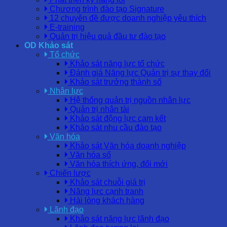
Chương trình đào tạo Signature
12 chuyên đề được doanh nghiệp yêu thích
E-training
Quản trị hiệu quả đầu tư đào tạo
OD Khảo sát
Tổ chức
Khảo sát năng lực tổ chức
Đánh giá Năng lực Quản trị sự thay đổi
Khảo sát trưởng thành số
Nhân lực
Hệ thống quản trị nguồn nhân lực
Quản trị nhân tài
Khảo sát động lực cam kết
Khảo sát nhu cầu đào tạo
Văn hóa
Khảo sát Văn hóa doanh nghiệp
Văn hóa số
Văn hóa thích ứng, đổi mới
Chiến lược
Khảo sát chuỗi giá trị
Năng lực cạnh tranh
Hài lòng khách hàng
Lãnh đạo
Khảo sát năng lực lãnh đạo