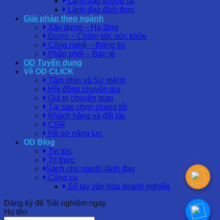
Lãnh đạo tương lai
Lãnh đạo đích thực
Giải pháp theo ngành
Xây dựng – Hạ tầng
Dược – Chăm sóc sức khỏe
Công nghệ – thông tin
Phân phối – Bán lẻ
OD Tuyển dụng
Về OD CLICK
Tầm nhìn và Sứ mệnh
Hội đồng chuyên gia
Giá trị chuyển giao
Tại sao chọn chúng tôi
Khách hàng và đối tác
CSR
Hồ sơ năng lực
OD Blog
Tin tức
Tri thức
Sách cho người lãnh đạo
Công cụ
Sổ tay văn hóa doanh nghiệp
Đăng ký để Trải nghiệm ngay
Họ tên