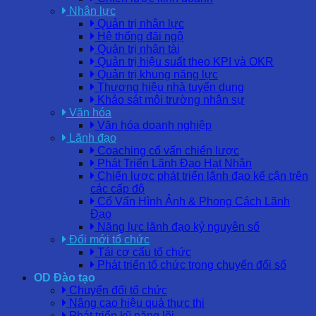
Nhân lực
Quản trị nhân lực
Hệ thống đãi ngộ
Quản trị nhân tài
Quản trị hiệu suất theo KPI và OKR
Quản trị khung năng lực
Thương hiệu nhà tuyển dụng
Khảo sát môi trường nhân sự
Văn hóa
Văn hóa doanh nghiệp
Lãnh đạo
Coaching cố vấn chiến lược
Phát Triển Lãnh Đạo Hạt Nhân
Chiến lược phát triển lãnh đạo kế cận trên
các cấp độ
Cố Vấn Hình Ảnh & Phong Cách Lãnh
Đạo
Năng lực lãnh đạo kỷ nguyên số
Đổi mới tổ chức
Tái cơ cấu tổ chức
Phát triển tổ chức trong chuyển đổi số
OD Đào tạo
Chuyển đổi tổ chức
Nâng cao hiệu quả thực thi
Phát triển kỹ năng lõi