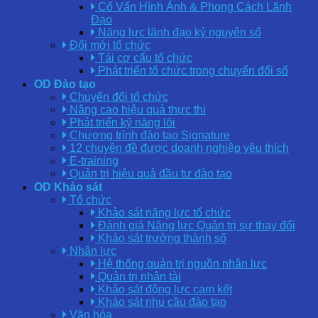
Cố Vấn Hình Ảnh & Phong Cách Lãnh
Đạo
Năng lực lãnh đạo kỷ nguyên số
Đổi mới tổ chức
Tái cơ cấu tổ chức
Phát triển tổ chức trong chuyển đổi số
OD Đào tạo
Chuyển đổi tổ chức
Nâng cao hiệu quả thực thi
Phát triển kỹ năng lõi
Chương trình đào tạo Signature
12 chuyên đề được doanh nghiệp yêu thích
E-training
Quản trị hiệu quả đầu tư đào tạo
OD Khảo sát
Tổ chức
Khảo sát năng lực tổ chức
Đánh giá Năng lực Quản trị sự thay đổi
Khảo sát trưởng thành số
Nhân lực
Hệ thống quản trị nguồn nhân lực
Quản trị nhân tài
Khảo sát động lực cam kết
Khảo sát nhu cầu đào tạo
Văn hóa