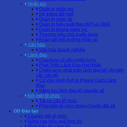
Nhân lực
Quản trị nhân lực
Hệ thống đãi ngộ
Quản trị nhân tài
Quản trị hiệu suất theo KPI và OKR
Quản trị khung năng lực
Thương hiệu nhà tuyển dụng
Khảo sát môi trường nhân sự
Văn hóa
Văn hóa doanh nghiệp
Lãnh đạo
Coaching cố vấn chiến lược
Phát Triển Lãnh Đạo Hạt Nhân
Chiến lược phát triển lãnh đạo kế cận trên
các cấp độ
Cố Vấn Hình Ảnh & Phong Cách Lãnh
Đạo
Năng lực lãnh đạo kỷ nguyên số
Đổi mới tổ chức
Tái cơ cấu tổ chức
Phát triển tổ chức trong chuyển đổi số
OD Đào tạo
Chuyển đổi tổ chức
Nâng cao hiệu quả thực thi
Phát triển kỹ năng lõi