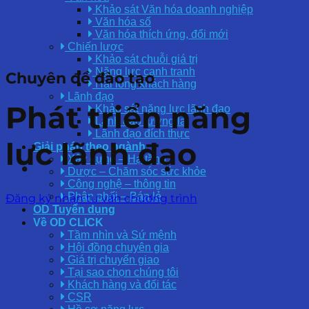
Khảo sát Văn hóa doanh nghiệp
Văn hóa số
Văn hóa thích ứng, đổi mới
Chiến lược
Khảo sát chuỗi giá trị
Năng lực cạnh tranh
Chuyên đề đào tạo
Hài lòng khách hàng
Lãnh đạo
Phát triển năng
Khảo sát năng lực lãnh đạo
Lãnh đạo tương lai
Lãnh đạo đích thực
lực lãnh đạo
Giải pháp theo ngành
Xây dựng – Hạ tầng
Dược – Chăm sóc sức khỏe
Công nghệ – thông tin
Phân phối – Bán lẻ
Đăng ký nhận tư vấn chương trình
OD Tuyển dụng
Về OD CLICK
Tầm nhìn và Sứ mệnh
Hội đồng chuyên gia
Giá trị chuyển giao
Tại sao chọn chúng tôi
Khách hàng và đối tác
CSR