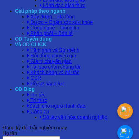
Lãnh đạo đích thực
Giải pháp theo ngành
Xây dựng – Hạ tầng
Dược – Chăm sóc sức khỏe
Công nghệ – thông tin
Phân phối – Bán lẻ
OD Tuyển dụng
Về OD CLICK
Tầm nhìn và Sứ mệnh
Hội đồng chuyên gia
Giá trị chuyển giao
Tại sao chọn chúng tôi
Khách hàng và đối tác
CSR
Hồ sơ năng lực
OD Blog
Tin tức
Tri thức
Sách cho người lãnh đạo
Công cụ
Sổ tay văn hóa doanh nghiệp
Đăng ký để Trải nghiệm ngay
Họ tên