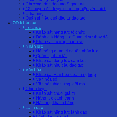
Chương trình đào tạo Signature
12 chuyên đề được doanh nghiệp yêu thích
E-training
Quản trị hiệu quả đầu tư đào tạo
OD Khảo sát
Tổ chức
Khảo sát năng lực tổ chức
Đánh giá Năng lực Quản trị sự thay đổi
Khảo sát trưởng thành số
Nhân lực
Hệ thống quản trị nguồn nhân lực
Quản trị nhân tài
Khảo sát động lực cam kết
Khảo sát nhu cầu đào tạo
Văn hóa
Khảo sát Văn hóa doanh nghiệp
Văn hóa số
Văn hóa thích ứng, đổi mới
Chiến lược
Khảo sát chuỗi giá trị
Năng lực cạnh tranh
Hài lòng khách hàng
Lãnh đạo
Khảo sát năng lực lãnh đạo
Lãnh đạo tương lai