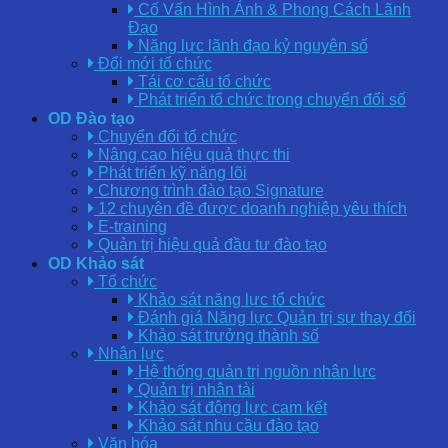
Cố Vấn Hình Ảnh & Phong Cách Lãnh
Đạo
Năng lực lãnh đạo kỷ nguyên số
Đổi mới tổ chức
Tái cơ cấu tổ chức
Phát triển tổ chức trong chuyển đổi số
OD Đào tạo
Chuyển đổi tổ chức
Nâng cao hiệu quả thực thi
Phát triển kỹ năng lõi
Chương trình đào tạo Signature
12 chuyên đề được doanh nghiệp yêu thích
E-training
Quản trị hiệu quả đầu tư đào tạo
OD Khảo sát
Tổ chức
Khảo sát năng lực tổ chức
Đánh giá Năng lực Quản trị sự thay đổi
Khảo sát trưởng thành số
Nhân lực
Hệ thống quản trị nguồn nhân lực
Quản trị nhân tài
Khảo sát động lực cam kết
Khảo sát nhu cầu đào tạo
Văn hóa