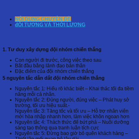
NỘI DUNG CHUYÊN ĐỀ
đỐI TƯỢNG VÀ THỜI LƯỢNG
1. Tư duy xây dựng đội nhóm chiến thắng
Con người đi trước, công việc theo sau
Bắt đầu bằng lãnh đạo bản thân
Đặc điểm của đội nhóm chiến thắng
5 nguyên tắc dẫn dắt đội nhóm chiến thắng
Nguyên tắc 1: Hiểu rõ khác biệt – Khai thác tối đa tiềm
năng mỗi cá nhân.
Nguyên tắc 2: Đúng người, đúng việc – Phát huy sở
trường, tối ưu hiệu suất.-
Nguyên tắc 3: Tăng tốc và tối ưu – Hỗ trợ nhân viên
mới hòa nhập nhanh hơn, làm việc khôn ngoan hơn
Nguyên tắc 4: Thách thức để bứt phá – Nuôi dưỡng
sáng tạo thông qua tranh luận tích cực
Nguyên tắc 5: Đừng bao giờ bỏ quên khách hàng –
Thiết lập mối quan hệ lâu dài