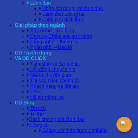
Lãnh đạo
Khảo sát năng lực lãnh đạo
Lãnh đạo tương lai
Lãnh đạo đích thực
Giải pháp theo ngành
Xây dựng – Hạ tầng
Dược – Chăm sóc sức khỏe
Công nghệ – thông tin
Phân phối – Bán lẻ
OD Tuyển dụng
Về OD CLICK
Tầm nhìn và Sứ mệnh
Hội đồng chuyên gia
Giá trị chuyển giao
Tại sao chọn chúng tôi
Khách hàng và đối tác
CSR
Hồ sơ năng lực
OD Blog
Tin tức
Tri thức
Sách cho người lãnh đạo
Công cụ
Sổ tay văn hóa doanh nghiệp