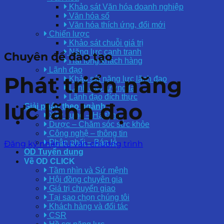
Khảo sát Văn hóa doanh nghiệp
Văn hóa số
Văn hóa thích ứng, đổi mới
Chiến lược
Khảo sát chuỗi giá trị
Năng lực cạnh tranh
Chuyên đề đào tạo
Hài lòng khách hàng
Lãnh đạo
Phát triển năng
Khảo sát năng lực lãnh đạo
Lãnh đạo tương lai
Lãnh đạo đích thực
lực lãnh đạo
Giải pháp theo ngành
Xây dựng – Hạ tầng
Dược – Chăm sóc sức khỏe
Công nghệ – thông tin
Phân phối – Bán lẻ
Đăng ký nhận tư vấn chương trình
OD Tuyển dụng
Về OD CLICK
Tầm nhìn và Sứ mệnh
Hội đồng chuyên gia
Giá trị chuyển giao
Tại sao chọn chúng tôi
Khách hàng và đối tác
CSR