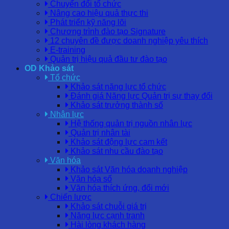
Chuyển đổi tổ chức
Nâng cao hiệu quả thực thi
Phát triển kỹ năng lõi
Chương trình đào tạo Signature
12 chuyên đề được doanh nghiệp yêu thích
E-training
Quản trị hiệu quả đầu tư đào tạo
OD Khảo sát
Tổ chức
Khảo sát năng lực tổ chức
Đánh giá Năng lực Quản trị sự thay đổi
Khảo sát trưởng thành số
Nhân lực
Hệ thống quản trị nguồn nhân lực
Quản trị nhân tài
Khảo sát động lực cam kết
Khảo sát nhu cầu đào tạo
Văn hóa
Khảo sát Văn hóa doanh nghiệp
Văn hóa số
Văn hóa thích ứng, đổi mới
Chiến lược
Khảo sát chuỗi giá trị
Năng lực cạnh tranh
Hài lòng khách hàng