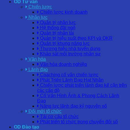
OD Tư vấn
Chiến lược
Chiến lược kinh doanh
Nhân lực
Quản trị nhân lực
Hệ thống đãi ngộ
Quản trị nhân tài
Quản trị hiệu suất theo KPI và OKR
Quản trị khung năng lực
Thương hiệu nhà tuyển dụng
Khảo sát môi trường nhân sự
Văn hóa
Văn hóa doanh nghiệp
Lãnh đạo
Coaching cố vấn chiến lược
Phát Triển Lãnh Đạo Hạt Nhân
Chiến lược phát triển lãnh đạo kế cận trên
các cấp độ
Cố Vấn Hình Ảnh & Phong Cách Lãnh
Đạo
Năng lực lãnh đạo kỷ nguyên số
Đổi mới tổ chức
Tái cơ cấu tổ chức
Phát triển tổ chức trong chuyển đổi số
OD Đào tạo