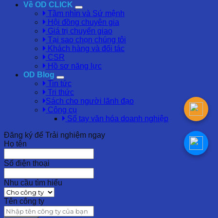
Về OD CLICK
Tầm nhìn và Sứ mệnh
Hội đồng chuyên gia
Giá trị chuyển giao
Tại sao chọn chúng tôi
Khách hàng và đối tác
CSR
Hồ sơ năng lực
OD Blog
Tin tức
Tri thức
Sách cho người lãnh đạo
Công cụ
Sổ tay văn hóa doanh nghiệp
Đăng ký để Trải nghiệm ngay
Họ tên
Số điện thoại
Nhu cầu tìm hiểu
Tên công ty