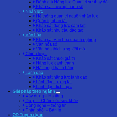
Đánh giá Năng lực Quản trị sự thay đổi
Khảo sát trưởng thành số
Nhân lực
Hệ thống quản trị nguồn nhân lực
Quản trị nhân tài
Khảo sát động lực cam kết
Khảo sát nhu cầu đào tạo
Văn hóa
Khảo sát Văn hóa doanh nghiệp
Văn hóa số
Văn hóa thích ứng, đổi mới
Chiến lược
Khảo sát chuỗi giá trị
Năng lực cạnh tranh
Hài lòng khách hàng
Lãnh đạo
Khảo sát năng lực lãnh đạo
Lãnh đạo tương lai
Lãnh đạo đích thực
Giải pháp theo ngành
Xây dựng – Hạ tầng
Dược – Chăm sóc sức khỏe
Công nghệ – thông tin
Phân phối – Bán lẻ
OD Tuyển dụng