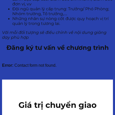
đơn vị, v.v
Đội ngũ quản lý cấp trung: Trưởng/ Phó Phòng;
Nhóm trường, Tổ trưởng,….
Những nhân sự nòng cốt được quy hoạch vị trí
quản lý trong tương lai.
Với mỗi đối tượng sẽ điều chỉnh về nội dung giảng
dạy phù hợp
Đăng ký tư vấn về chương trình
Error:
Contact form not found.
Giá trị chuyển giao