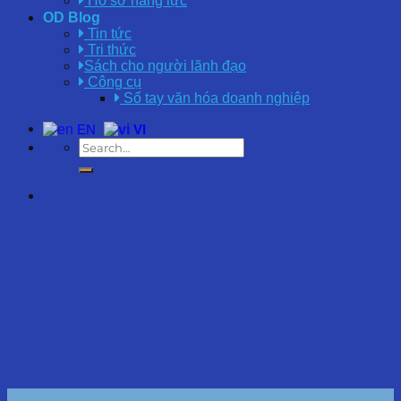
Hồ sơ năng lực
OD Blog
Tin tức
Tri thức
Sách cho người lãnh đạo
Công cụ
Sổ tay văn hóa doanh nghiệp
EN
VI