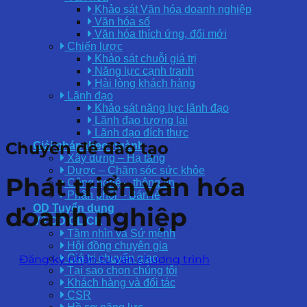
Khảo sát Văn hóa doanh nghiệp
Văn hóa số
Văn hóa thích ứng, đổi mới
Chiến lược
Khảo sát chuỗi giá trị
Năng lực cạnh tranh
Hài lòng khách hàng
Lãnh đạo
Khảo sát năng lực lãnh đạo
Lãnh đạo tương lai
Lãnh đạo đích thực
Chuyên đề đào tạo
Giải pháp theo ngành
Xây dựng – Hạ tầng
Dược – Chăm sóc sức khỏe
Phát triển văn hóa
Công nghệ – thông tin
Phân phối – Bán lẻ
doanh nghiệp
OD Tuyển dụng
Về OD CLICK
Tầm nhìn và Sứ mệnh
Hội đồng chuyên gia
Giá trị chuyển giao
Đăng ký nhận tư vấn chương trình
Tại sao chọn chúng tôi
Khách hàng và đối tác
CSR