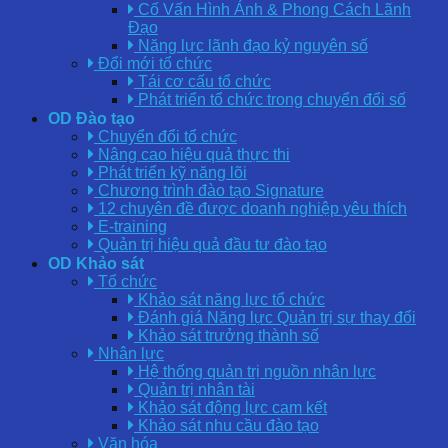
Cố Vấn Hình Ảnh & Phong Cách Lãnh
Đạo
Năng lực lãnh đạo kỷ nguyên số
Đổi mới tổ chức
Tái cơ cấu tổ chức
Phát triển tổ chức trong chuyển đổi số
OD Đào tạo
Chuyển đổi tổ chức
Nâng cao hiệu quả thực thi
Phát triển kỹ năng lõi
Chương trình đào tạo Signature
12 chuyên đề được doanh nghiệp yêu thích
E-training
Quản trị hiệu quả đầu tư đào tạo
OD Khảo sát
Tổ chức
Khảo sát năng lực tổ chức
Đánh giá Năng lực Quản trị sự thay đổi
Khảo sát trưởng thành số
Nhân lực
Hệ thống quản trị nguồn nhân lực
Quản trị nhân tài
Khảo sát động lực cam kết
Khảo sát nhu cầu đào tạo
Văn hóa