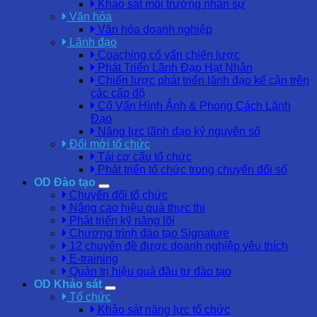
Khảo sát môi trường nhân sự
Văn hóa
Văn hóa doanh nghiệp
Lãnh đạo
Coaching cố vấn chiến lược
Phát Triển Lãnh Đạo Hạt Nhân
Chiến lược phát triển lãnh đạo kế cận trên
các cấp độ
Cố Vấn Hình Ảnh & Phong Cách Lãnh
Đạo
Năng lực lãnh đạo kỷ nguyên số
Đổi mới tổ chức
Tái cơ cấu tổ chức
Phát triển tổ chức trong chuyển đổi số
OD Đào tạo
Chuyển đổi tổ chức
Nâng cao hiệu quả thực thi
Phát triển kỹ năng lõi
Chương trình đào tạo Signature
12 chuyên đề được doanh nghiệp yêu thích
E-training
Quản trị hiệu quả đầu tư đào tạo
OD Khảo sát
Tổ chức
Khảo sát năng lực tổ chức