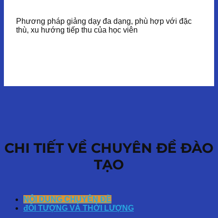
Phương pháp giảng dạy đa dạng, phù hợp với đặc
thù, xu hướng tiếp thu của học viên
CHI TIẾT VỀ CHUYÊN ĐỀ ĐÀO
TẠO
NỘI DUNG CHUYÊN ĐỀ
đỐI TƯỢNG VÀ THỜI LƯỢNG