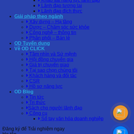
Khảo sát năng lực lãnh đạo
Lãnh đạo tương lai
Lãnh đạo đích thực
Giải pháp theo ngành
Xây dựng – Hạ tầng
Dược – Chăm sóc sức khỏe
Công nghệ – thông tin
Phân phối – Bán lẻ
OD Tuyển dụng
Về OD CLICK
Tầm nhìn và Sứ mệnh
Hội đồng chuyên gia
Giá trị chuyển giao
Tại sao chọn chúng tôi
Khách hàng và đối tác
CSR
Hồ sơ năng lực
OD Blog
Tin tức
Tri thức
Sách cho người lãnh đạo
Công cụ
Sổ tay văn hóa doanh nghiệp
Đăng ký để Trải nghiệm ngay