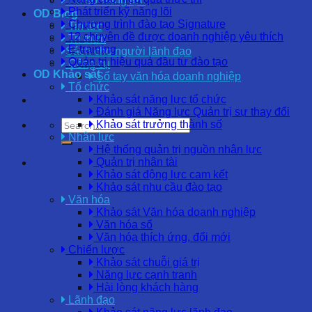
Hồ sơ năng lực
Phát triển kỹ năng lõi
OD Blog
Chương trình đào tạo Signature
Tin tức
12 chuyên đề được doanh nghiệp yêu thích
Tri thức
E-training
Sách cho người lãnh đạo
Quản trị hiệu quả đầu tư đào tạo
Công cụ
OD Khảo sát
Sổ tay văn hóa doanh nghiệp
Tổ chức
Khảo sát năng lực tổ chức
Đánh giá Năng lực Quản trị sự thay đổi
Khảo sát trưởng thành số
Nhân lực
Hệ thống quản trị nguồn nhân lực
Quản trị nhân tài
Khảo sát động lực cam kết
Khảo sát nhu cầu đào tạo
Văn hóa
Khảo sát Văn hóa doanh nghiệp
Văn hóa số
Văn hóa thích ứng, đổi mới
Chiến lược
Khảo sát chuỗi giá trị
Năng lực cạnh tranh
Hài lòng khách hàng
Lãnh đạo