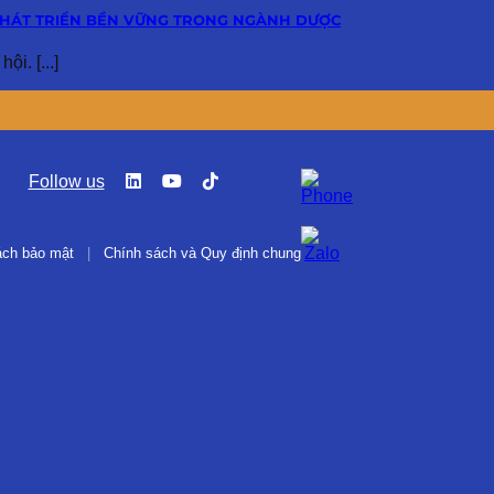
PHÁT TRIỂN BỀN VỮNG TRONG NGÀNH DƯỢC
i. [...]
Follow us
ách bảo mật
|
Chính sách và Quy định chung