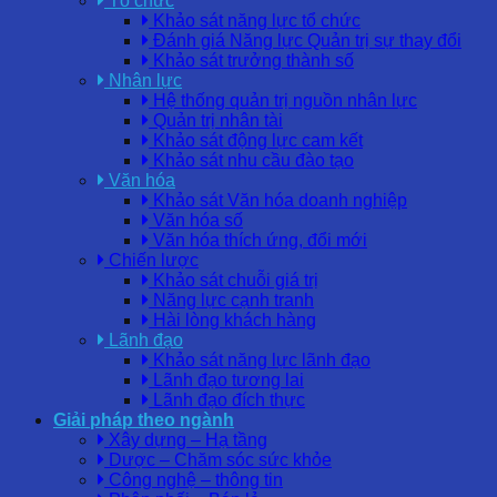
Tổ chức
Khảo sát năng lực tổ chức
Đánh giá Năng lực Quản trị sự thay đổi
Khảo sát trưởng thành số
Nhân lực
Hệ thống quản trị nguồn nhân lực
Quản trị nhân tài
Khảo sát động lực cam kết
Khảo sát nhu cầu đào tạo
Văn hóa
Khảo sát Văn hóa doanh nghiệp
Văn hóa số
Văn hóa thích ứng, đổi mới
Chiến lược
Khảo sát chuỗi giá trị
Năng lực cạnh tranh
Hài lòng khách hàng
Lãnh đạo
Khảo sát năng lực lãnh đạo
Lãnh đạo tương lai
Lãnh đạo đích thực
Giải pháp theo ngành
Xây dựng – Hạ tầng
Dược – Chăm sóc sức khỏe
Công nghệ – thông tin