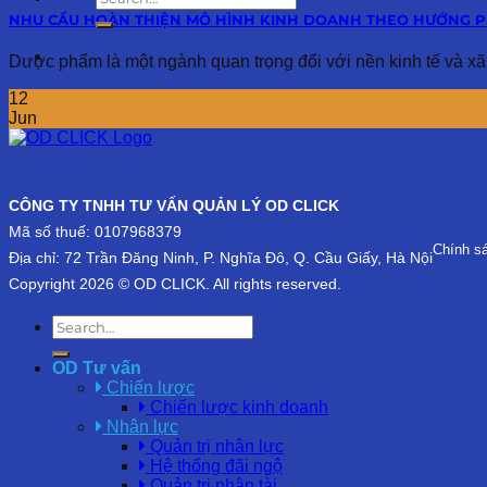
NHU CẦU HOÀN THIỆN MÔ HÌNH KINH DOANH THEO HƯỚNG 
Dược phẩm là một ngành quan trọng đối với nền kinh tế và xã hộ
12
Jun
CÔNG TY TNHH TƯ VẤN QUẢN LÝ OD CLICK
Mã số thuế: 0107968379
Chính s
Địa chỉ: 72 Trần Đăng Ninh, P. Nghĩa Đô, Q. Cầu Giấy, Hà Nội
Copyright 2026 © OD CLICK. All rights reserved.
OD Tư vấn
Chiến lược
Chiến lược kinh doanh
Nhân lực
Quản trị nhân lực
Hệ thống đãi ngộ
Quản trị nhân tài