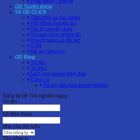
Phân phối – Bán lẻ
OD Tuyển dụng
Về OD CLICK
Tầm nhìn và Sứ mệnh
Hội đồng chuyên gia
Giá trị chuyển giao
Tại sao chọn chúng tôi
Khách hàng và đối tác
CSR
Hồ sơ năng lực
OD Blog
Tin tức
Tri thức
Sách cho người lãnh đạo
Công cụ
Sổ tay văn hóa doanh nghiệp
Đăng ký để Trải nghiệm ngay
Họ tên
Số điện thoại
Nhu cầu tìm hiểu
Tên công ty