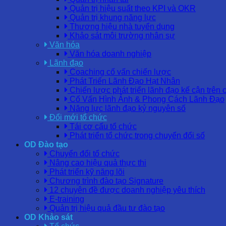
Quản trị hiệu suất theo KPI và OKR
Quản trị khung năng lực
Thương hiệu nhà tuyển dụng
Khảo sát môi trường nhân sự
Văn hóa
Văn hóa doanh nghiệp
Lãnh đạo
Coaching cố vấn chiến lược
Phát Triển Lãnh Đạo Hạt Nhân
Chiến lược phát triển lãnh đạo kế cận trên 
Cố Vấn Hình Ảnh & Phong Cách Lãnh Đạo
Năng lực lãnh đạo kỷ nguyên số
Đổi mới tổ chức
Tái cơ cấu tổ chức
Phát triển tổ chức trong chuyển đổi số
OD Đào tạo
Chuyển đổi tổ chức
Nâng cao hiệu quả thực thi
Phát triển kỹ năng lõi
Chương trình đào tạo Signature
12 chuyên đề được doanh nghiệp yêu thích
E-training
Quản trị hiệu quả đầu tư đào tạo
OD Khảo sát