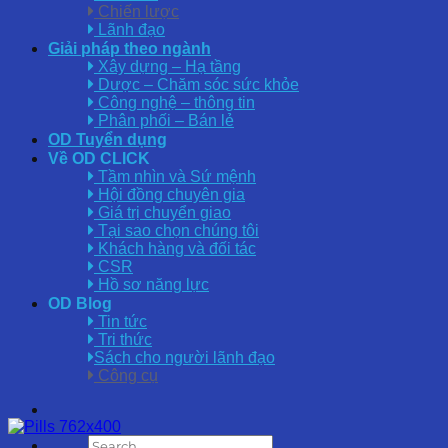
Chiến lược
Lãnh đạo
Giải pháp theo ngành
Xây dựng – Hạ tầng
Dược – Chăm sóc sức khỏe
Công nghệ – thông tin
Phân phối – Bán lẻ
OD Tuyển dụng
Về OD CLICK
Tầm nhìn và Sứ mệnh
Hội đồng chuyên gia
Giá trị chuyển giao
Tại sao chọn chúng tôi
Khách hàng và đối tác
CSR
Hồ sơ năng lực
OD Blog
Tin tức
Tri thức
Sách cho người lãnh đạo
Công cụ