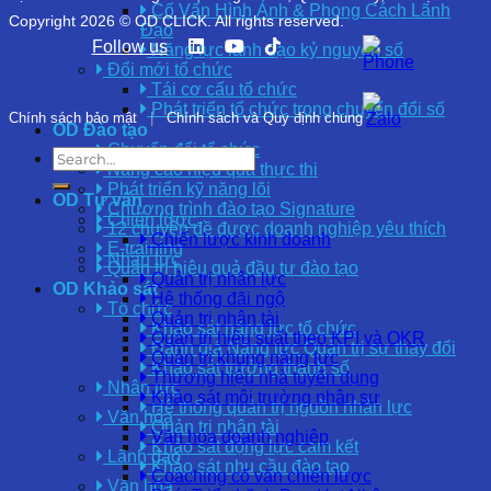
Cố Vấn Hình Ảnh & Phong Cách Lãnh
Copyright 2026 © OD CLICK. All rights reserved.
Đạo
Follow us
Năng lực lãnh đạo kỷ nguyên số
Đổi mới tổ chức
Tái cơ cấu tổ chức
Phát triển tổ chức trong chuyển đổi số
Chính sách bảo mật
|
Chính sách và Quy định chung
OD Đào tạo
Chuyển đổi tổ chức
Nâng cao hiệu quả thực thi
Phát triển kỹ năng lõi
OD Tư vấn
Chương trình đào tạo Signature
Chiến lược
12 chuyên đề được doanh nghiệp yêu thích
Chiến lược kinh doanh
E-training
Nhân lực
Quản trị hiệu quả đầu tư đào tạo
Quản trị nhân lực
OD Khảo sát
Hệ thống đãi ngộ
Tổ chức
Quản trị nhân tài
Khảo sát năng lực tổ chức
Quản trị hiệu suất theo KPI và OKR
Đánh giá Năng lực Quản trị sự thay đổi
Quản trị khung năng lực
Khảo sát trưởng thành số
Thương hiệu nhà tuyển dụng
Nhân lực
Khảo sát môi trường nhân sự
Hệ thống quản trị nguồn nhân lực
Văn hóa
Quản trị nhân tài
Văn hóa doanh nghiệp
Khảo sát động lực cam kết
Lãnh đạo
Khảo sát nhu cầu đào tạo
Coaching cố vấn chiến lược
Văn hóa