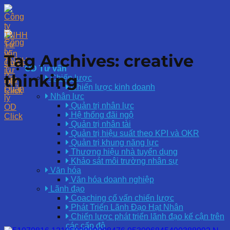
Skip
to
content
Tag Archives:
creative
OD Tư vấn
thinking
Chiến lược
Chiến lược kinh doanh
Nhân lực
Quản trị nhân lực
Hệ thống đãi ngộ
Quản trị nhân tài
Quản trị hiệu suất theo KPI và OKR
Quản trị khung năng lực
Thương hiệu nhà tuyển dụng
Khảo sát môi trường nhân sự
Văn hóa
Văn hóa doanh nghiệp
Lãnh đạo
Coaching cố vấn chiến lược
Phát Triển Lãnh Đạo Hạt Nhân
Chiến lược phát triển lãnh đạo kế cận trên
các cấp độ