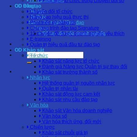
Hồ sơ năng lực
Phát triển tổ chức trong chuyển đổi số
OD Blog
OD Đào tạo
Tin tức
Chuyển đổi tổ chức
Tri thức
Nâng cao hiệu quả thực thi
Sách cho người lãnh đạo
Phát triển kỹ năng lõi
Công cụ
Chương trình đào tạo Signature
Sổ tay văn hóa doanh nghiệp
12 chuyên đề được doanh nghiệp yêu thích
E-training
Quản trị hiệu quả đầu tư đào tạo
OD Khảo sát
Tổ chức
Khảo sát năng lực tổ chức
Đánh giá Năng lực Quản trị sự thay đổi
Khảo sát trưởng thành số
Nhân lực
Hệ thống quản trị nguồn nhân lực
Quản trị nhân tài
Khảo sát động lực cam kết
Khảo sát nhu cầu đào tạo
Văn hóa
Khảo sát Văn hóa doanh nghiệp
Văn hóa số
Văn hóa thích ứng, đổi mới
Chiến lược
Khảo sát chuỗi giá trị