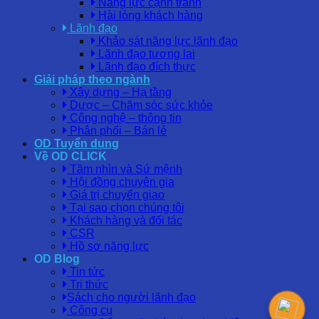
Năng lực cạnh tranh
Hài lòng khách hàng
Lãnh đạo
Khảo sát năng lực lãnh đạo
Lãnh đạo tương lai
Lãnh đạo đích thực
Giải pháp theo ngành
Xây dựng – Hạ tầng
Dược – Chăm sóc sức khỏe
Công nghệ – thông tin
Phân phối – Bán lẻ
OD Tuyển dụng
Về OD CLICK
Tầm nhìn và Sứ mệnh
Hội đồng chuyên gia
Giá trị chuyển giao
Tại sao chọn chúng tôi
Khách hàng và đối tác
CSR
Hồ sơ năng lực
OD Blog
Tin tức
Tri thức
Sách cho người lãnh đạo
Công cụ