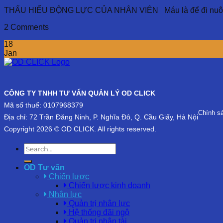
THẤU HIỂU ĐỘNG LỰC CỦA NHÂN VIÊN Máu là để đi nuôi cơ
2 Comments
18
Jan
CÔNG TY TNHH TƯ VẤN QUẢN LÝ OD CLICK
Mã số thuế: 0107968379
Chính s
Địa chỉ: 72 Trần Đăng Ninh, P. Nghĩa Đô, Q. Cầu Giấy, Hà Nội
Copyright 2026 © OD CLICK. All rights reserved.
OD Tư vấn
Chiến lược
Chiến lược kinh doanh
Nhân lực
Quản trị nhân lực
Hệ thống đãi ngộ
Quản trị nhân tài