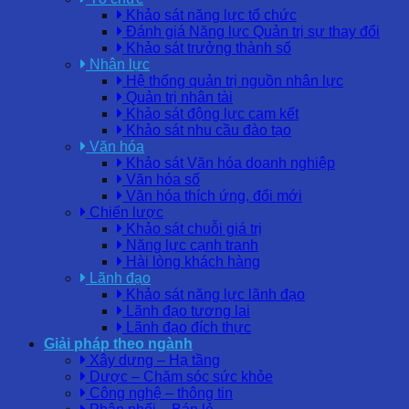
Khảo sát năng lực tổ chức
Đánh giá Năng lực Quản trị sự thay đổi
Khảo sát trưởng thành số
Nhân lực
Hệ thống quản trị nguồn nhân lực
Quản trị nhân tài
Khảo sát động lực cam kết
Khảo sát nhu cầu đào tạo
Văn hóa
Khảo sát Văn hóa doanh nghiệp
Văn hóa số
Văn hóa thích ứng, đổi mới
Chiến lược
Khảo sát chuỗi giá trị
Năng lực cạnh tranh
Hài lòng khách hàng
Lãnh đạo
Khảo sát năng lực lãnh đạo
Lãnh đạo tương lai
Lãnh đạo đích thực
Giải pháp theo ngành
Xây dựng – Hạ tầng
Dược – Chăm sóc sức khỏe
Công nghệ – thông tin