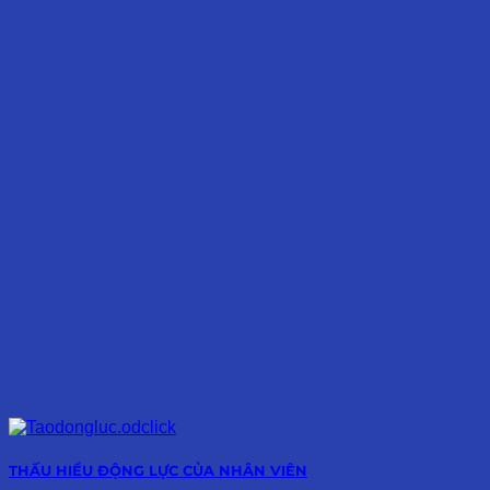
THẤU HIỂU ĐỘNG LỰC CỦA NHÂN VIÊN