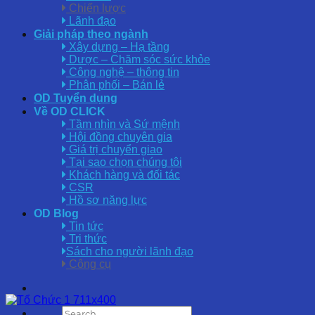
Chiến lược
Lãnh đạo
Giải pháp theo ngành
Xây dựng – Hạ tầng
Dược – Chăm sóc sức khỏe
Công nghệ – thông tin
Phân phối – Bán lẻ
OD Tuyển dụng
Về OD CLICK
Tầm nhìn và Sứ mệnh
Hội đồng chuyên gia
Giá trị chuyển giao
Tại sao chọn chúng tôi
Khách hàng và đối tác
CSR
Hồ sơ năng lực
OD Blog
Tin tức
Tri thức
Sách cho người lãnh đạo
Công cụ