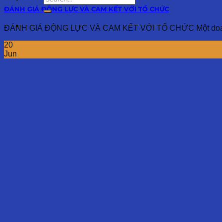
ĐÁNH GIÁ ĐỘNG LỰC VÀ CAM KẾT VỚI TỔ CHỨC
ĐÁNH GIÁ ĐỘNG LỰC VÀ CAM KẾT VỚI TỔ CHỨC Một doanh n
20
Jun