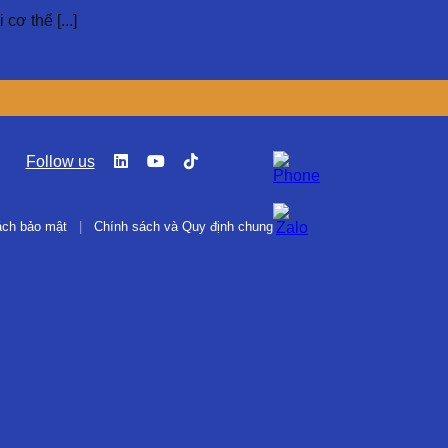
 thể [...]
Follow us
ách bảo mật
|
Chính sách và Quy định chung