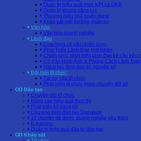
Quản trị hiệu suất theo KPI và OKR
Quản trị khung năng lực
Thương hiệu nhà tuyển dụng
Khảo sát môi trường nhân sự
Văn hóa
Văn hóa doanh nghiệp
Lãnh đạo
Coaching cố vấn chiến lược
Phát Triển Lãnh Đạo Hạt Nhân
Chiến lược phát triển lãnh đạo kế cận trên 
Cố Vấn Hình Ảnh & Phong Cách Lãnh Đạo
Năng lực lãnh đạo kỷ nguyên số
Đổi mới tổ chức
Tái cơ cấu tổ chức
Phát triển tổ chức trong chuyển đổi số
OD Đào tạo
Chuyển đổi tổ chức
Nâng cao hiệu quả thực thi
Phát triển kỹ năng lõi
Chương trình đào tạo Signature
12 chuyên đề được doanh nghiệp yêu thích
E-training
Quản trị hiệu quả đầu tư đào tạo
OD Khảo sát
Tổ chức