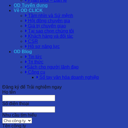
Phân phối – Bán lẻ
OD Tuyển dụng
Về OD CLICK
Tầm nhìn và Sứ mệnh
Hội đồng chuyên gia
Giá trị chuyển giao
Tại sao chọn chúng tôi
Khách hàng và đối tác
CSR
Hồ sơ năng lực
OD Blog
Tin tức
Tri thức
Sách cho người lãnh đạo
Công cụ
Sổ tay văn hóa doanh nghiệp
Đăng ký để Trải nghiệm ngay
Họ tên
Số điện thoại
Nhu cầu tìm hiểu
Tên công ty