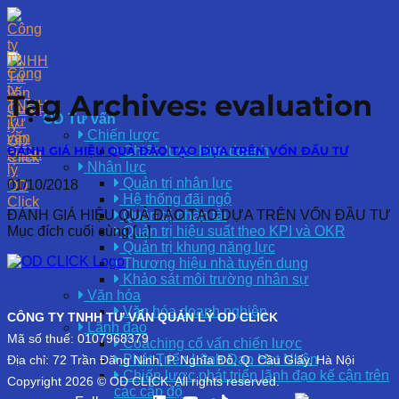
Skip
to
content
Tag Archives:
evaluation
OD Tư vấn
Chiến lược
ĐÁNH GIÁ HIỆU QUẢ ĐÀO TẠO DỰA TRÊN VỐN ĐẦU TƯ
Chiến lược kinh doanh
Nhân lực
Quản trị nhân lực
01/10/2018
Hệ thống đãi ngộ
ĐÁNH GIÁ HIỆU QUẢ ĐÀO TẠO DỰA TRÊN VỐN ĐẦU TƯ
Quản trị nhân tài
Mục đích cuối cùng [...]
Quản trị hiệu suất theo KPI và OKR
Quản trị khung năng lực
Thương hiệu nhà tuyển dụng
Khảo sát môi trường nhân sự
Văn hóa
Văn hóa doanh nghiệp
CÔNG TY TNHH TƯ VẤN QUẢN LÝ OD CLICK
Lãnh đạo
Mã số thuế: 0107968379
Coaching cố vấn chiến lược
Phát Triển Lãnh Đạo Hạt Nhân
Địa chỉ: 72 Trần Đăng Ninh, P. Nghĩa Đô, Q. Cầu Giấy, Hà Nội
Chiến lược phát triển lãnh đạo kế cận trên
Copyright 2026 © OD CLICK. All rights reserved.
các cấp độ