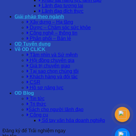
Khảo sát năng lực lãnh đạo
Lãnh đạo tương lai
Lãnh đạo đích thực
Giải pháp theo ngành
Xây dựng – Hạ tầng
Dược – Chăm sóc sức khỏe
Công nghệ – thông tin
Phân phối – Bán lẻ
OD Tuyển dụng
Về OD CLICK
Tầm nhìn và Sứ mệnh
Hội đồng chuyên gia
Giá trị chuyển giao
Tại sao chọn chúng tôi
Khách hàng và đối tác
CSR
Hồ sơ năng lực
OD Blog
Tin tức
Tri thức
Sách cho người lãnh đạo
Công cụ
Sổ tay văn hóa doanh nghiệp
Đăng ký để Trải nghiệm ngay