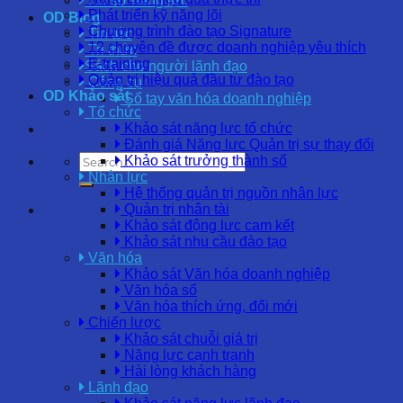
Hồ sơ năng lực
Phát triển kỹ năng lõi
OD Blog
Chương trình đào tạo Signature
Tin tức
12 chuyên đề được doanh nghiệp yêu thích
Tri thức
E-training
Sách cho người lãnh đạo
Quản trị hiệu quả đầu tư đào tạo
Công cụ
OD Khảo sát
Sổ tay văn hóa doanh nghiệp
Tổ chức
Khảo sát năng lực tổ chức
Đánh giá Năng lực Quản trị sự thay đổi
Khảo sát trưởng thành số
Nhân lực
Hệ thống quản trị nguồn nhân lực
Quản trị nhân tài
Khảo sát động lực cam kết
Khảo sát nhu cầu đào tạo
Văn hóa
Khảo sát Văn hóa doanh nghiệp
Văn hóa số
Văn hóa thích ứng, đổi mới
Chiến lược
Khảo sát chuỗi giá trị
Năng lực cạnh tranh
Hài lòng khách hàng
Lãnh đạo