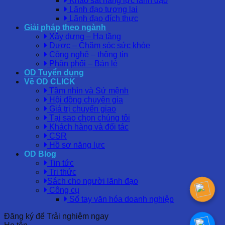
Khảo sát năng lực lãnh đạo
Lãnh đạo tương lai
Lãnh đạo đích thực
Giải pháp theo ngành
Xây dựng – Hạ tầng
Dược – Chăm sóc sức khỏe
Công nghệ – thông tin
Phân phối – Bán lẻ
OD Tuyển dụng
Về OD CLICK
Tầm nhìn và Sứ mệnh
Hội đồng chuyên gia
Giá trị chuyển giao
Tại sao chọn chúng tôi
Khách hàng và đối tác
CSR
Hồ sơ năng lực
OD Blog
Tin tức
Tri thức
Sách cho người lãnh đạo
Công cụ
Sổ tay văn hóa doanh nghiệp
Đăng ký để Trải nghiệm ngay