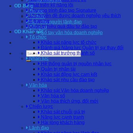
Hồ sơ năng lực
Phát triển kỹ năng lõi
OD Blog
Chương trình đào tạo Signature
Tin tức
12 chuyên đề được doanh nghiệp yêu thích
Tri thức
E-training
Sách cho người lãnh đạo
Quản trị hiệu quả đầu tư đào tạo
Công cụ
OD Khảo sát
Sổ tay văn hóa doanh nghiệp
Tổ chức
Khảo sát năng lực tổ chức
Đánh giá Năng lực Quản trị sự thay đổi
Khảo sát trưởng thành số
Nhân lực
Hệ thống quản trị nguồn nhân lực
Quản trị nhân tài
Khảo sát động lực cam kết
Khảo sát nhu cầu đào tạo
Văn hóa
Khảo sát Văn hóa doanh nghiệp
Văn hóa số
Văn hóa thích ứng, đổi mới
Chiến lược
Khảo sát chuỗi giá trị
Năng lực cạnh tranh
Hài lòng khách hàng
Lãnh đạo