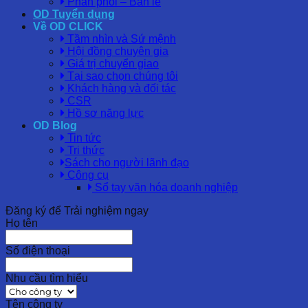
Phân phối – Bán lẻ
OD Tuyển dụng
Về OD CLICK
Tầm nhìn và Sứ mệnh
Hội đồng chuyên gia
Giá trị chuyển giao
Tại sao chọn chúng tôi
Khách hàng và đối tác
CSR
Hồ sơ năng lực
OD Blog
Tin tức
Tri thức
Sách cho người lãnh đạo
Công cụ
Sổ tay văn hóa doanh nghiệp
Đăng ký để Trải nghiệm ngay
Họ tên
Số điện thoại
Nhu cầu tìm hiểu
Tên công ty