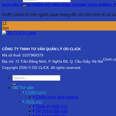
NHU CẦU HOÀN THIỆN MÔ HÌNH KINH DOANH THEO HƯỚNG 
Dược phẩm là một ngành quan trọng đối với nền kinh tế và xã hộ
12
Jun
CÔNG TY TNHH TƯ VẤN QUẢN LÝ OD CLICK
Mã số thuế: 0107968379
Chính s
Địa chỉ: 72 Trần Đăng Ninh, P. Nghĩa Đô, Q. Cầu Giấy, Hà Nội
Copyright 2026 © OD CLICK. All rights reserved.
OD Tư vấn
Chiến lược
Chiến lược kinh doanh
Nhân lực
Quản trị nhân lực
Hệ thống đãi ngộ
Quản trị nhân tài