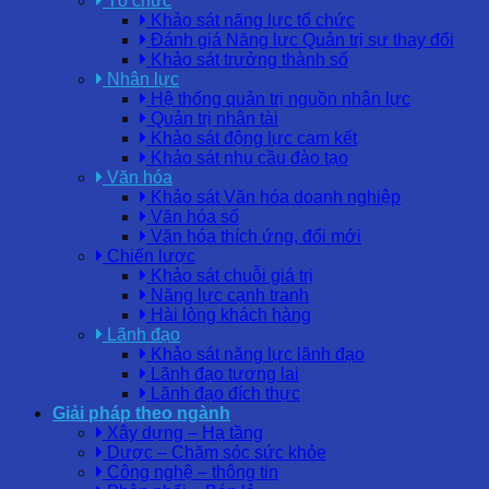
Tổ chức
Khảo sát năng lực tổ chức
Đánh giá Năng lực Quản trị sự thay đổi
Khảo sát trưởng thành số
Nhân lực
Hệ thống quản trị nguồn nhân lực
Quản trị nhân tài
Khảo sát động lực cam kết
Khảo sát nhu cầu đào tạo
Văn hóa
Khảo sát Văn hóa doanh nghiệp
Văn hóa số
Văn hóa thích ứng, đổi mới
Chiến lược
Khảo sát chuỗi giá trị
Năng lực cạnh tranh
Hài lòng khách hàng
Lãnh đạo
Khảo sát năng lực lãnh đạo
Lãnh đạo tương lai
Lãnh đạo đích thực
Giải pháp theo ngành
Xây dựng – Hạ tầng
Dược – Chăm sóc sức khỏe
Công nghệ – thông tin