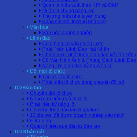
Quản trị hiệu suất theo KPI và OKR
Quản trị khung năng lực
Thương hiệu nhà tuyển dụng
Khảo sát môi trường nhân sự
Văn hóa
Văn hóa doanh nghiệp
Lãnh đạo
Coaching cố vấn chiến lược
Phát Triển Lãnh Đạo Hạt Nhân
Chiến lược phát triển lãnh đạo kế cận trên 
Cố Vấn Hình Ảnh & Phong Cách Lãnh Đạo
Năng lực lãnh đạo kỷ nguyên số
Đổi mới tổ chức
Tái cơ cấu tổ chức
Phát triển tổ chức trong chuyển đổi số
OD Đào tạo
Chuyển đổi tổ chức
Nâng cao hiệu quả thực thi
Phát triển kỹ năng lõi
Chương trình đào tạo Signature
12 chuyên đề được doanh nghiệp yêu thích
E-training
Quản trị hiệu quả đầu tư đào tạo
OD Khảo sát