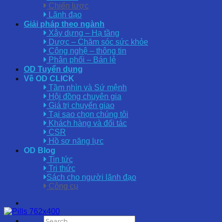
Chiến lược
Lãnh đạo
Giải pháp theo ngành
Xây dựng – Hạ tầng
Dược – Chăm sóc sức khỏe
Công nghệ – thông tin
Phân phối – Bán lẻ
OD Tuyển dụng
Về OD CLICK
Tầm nhìn và Sứ mệnh
Hội đồng chuyên gia
Giá trị chuyển giao
Tại sao chọn chúng tôi
Khách hàng và đối tác
CSR
Hồ sơ năng lực
OD Blog
Tin tức
Tri thức
Sách cho người lãnh đạo
Công cụ