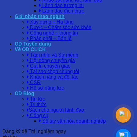
Lãnh đạo tương lai
Lãnh đạo đích thực
Giải pháp theo ngành
Xây dựng – Hạ tầng
Dược – Chăm sóc sức khỏe
Công nghệ – thông tin
Phân phối – Bán lẻ
OD Tuyển dụng
Về OD CLICK
Tầm nhìn và Sứ mệnh
Hội đồng chuyên gia
Giá trị chuyển giao
Tại sao chọn chúng tôi
Khách hàng và đối tác
CSR
Hồ sơ năng lực
OD Blog
Tin tức
Tri thức
Sách cho người lãnh đạo
Công cụ
Sổ tay văn hóa doanh nghiệp
Đăng ký để Trải nghiệm ngay
Họ tên