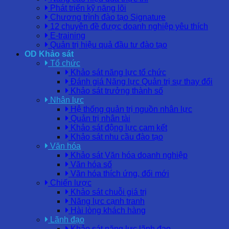
Phát triển kỹ năng lõi
Chương trình đào tạo Signature
12 chuyên đề được doanh nghiệp yêu thích
E-training
Quản trị hiệu quả đầu tư đào tạo
OD Khảo sát
Tổ chức
Khảo sát năng lực tổ chức
Đánh giá Năng lực Quản trị sự thay đổi
Khảo sát trưởng thành số
Nhân lực
Hệ thống quản trị nguồn nhân lực
Quản trị nhân tài
Khảo sát động lực cam kết
Khảo sát nhu cầu đào tạo
Văn hóa
Khảo sát Văn hóa doanh nghiệp
Văn hóa số
Văn hóa thích ứng, đổi mới
Chiến lược
Khảo sát chuỗi giá trị
Năng lực cạnh tranh
Hài lòng khách hàng
Lãnh đạo
Khảo sát năng lực lãnh đạo