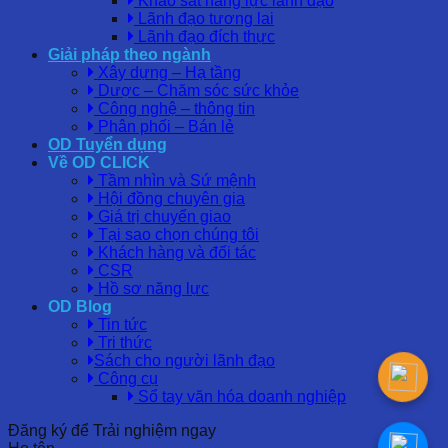
Khảo sát năng lực lãnh đạo
Lãnh đạo tương lai
Lãnh đạo đích thực
Giải pháp theo ngành
Xây dựng – Hạ tầng
Dược – Chăm sóc sức khỏe
Công nghệ – thông tin
Phân phối – Bán lẻ
OD Tuyển dụng
Về OD CLICK
Tầm nhìn và Sứ mệnh
Hội đồng chuyên gia
Giá trị chuyển giao
Tại sao chọn chúng tôi
Khách hàng và đối tác
CSR
Hồ sơ năng lực
OD Blog
Tin tức
Tri thức
Sách cho người lãnh đạo
Công cụ
Sổ tay văn hóa doanh nghiệp
Đăng ký để Trải nghiệm ngay