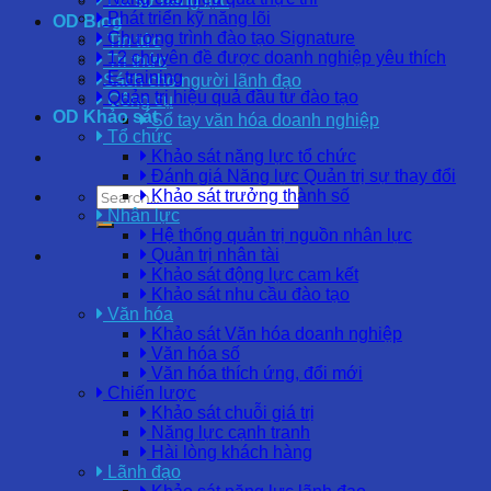
Hồ sơ năng lực
Phát triển kỹ năng lõi
OD Blog
Chương trình đào tạo Signature
Tin tức
12 chuyên đề được doanh nghiệp yêu thích
Tri thức
E-training
Sách cho người lãnh đạo
Quản trị hiệu quả đầu tư đào tạo
Công cụ
OD Khảo sát
Sổ tay văn hóa doanh nghiệp
Tổ chức
Khảo sát năng lực tổ chức
Đánh giá Năng lực Quản trị sự thay đổi
Khảo sát trưởng thành số
Nhân lực
Hệ thống quản trị nguồn nhân lực
Quản trị nhân tài
Khảo sát động lực cam kết
Khảo sát nhu cầu đào tạo
Văn hóa
Khảo sát Văn hóa doanh nghiệp
Văn hóa số
Văn hóa thích ứng, đổi mới
Chiến lược
Khảo sát chuỗi giá trị
Năng lực cạnh tranh
Hài lòng khách hàng
Lãnh đạo