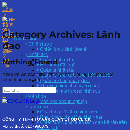
Skip
to
content
Category Archives:
Lãnh
OD Tư vấn
đạo
Chiến lược
Chiến lược kinh doanh
Nhân lực
Quản trị nhân lực
Nothing Found
Hệ thống đãi ngộ
Quản trị nhân tài
It seems we can’t find what you’re looking for. Perhaps
Quản trị hiệu suất theo KPI và OKR
searching can help.
Quản trị khung năng lực
Thương hiệu nhà tuyển dụng
Khảo sát môi trường nhân sự
Văn hóa
Văn hóa doanh nghiệp
Lãnh đạo
Coaching cố vấn chiến lược
Phát Triển Lãnh Đạo Hạt Nhân
CÔNG TY TNHH TƯ VẤN QUẢN LÝ OD CLICK
Chiến lược phát triển lãnh đạo kế cận trên
Mã số thuế: 0107968379
các cấp độ