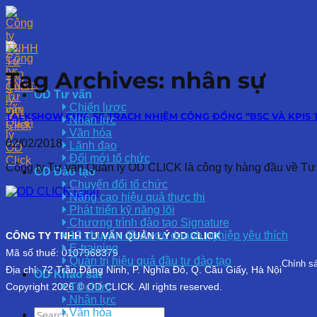
Skip
to
content
Tag Archives:
nhân sự
OD Tư vấn
Chiến lược
TALKSHOW CHIA SẺ TRÁCH NHIỆM CỘNG ĐỒNG “BSC VÀ KPIS 
Nhân lực
Văn hóa
02/02/2018
Lãnh đạo
Đổi mới tổ chức
Công ty Tư vấn Quản lý OD CLICK là công ty hàng đầu về Tư [.
OD Đào tạo
Chuyển đổi tổ chức
Nâng cao hiệu quả thực thi
Phát triển kỹ năng lõi
Chương trình đào tạo Signature
12 chuyên đề được doanh nghiệp yêu thích
CÔNG TY TNHH TƯ VẤN QUẢN LÝ OD CLICK
E-training
Mã số thuế: 0107968379
Quản trị hiệu quả đầu tư đào tạo
Chính s
Địa chỉ: 72 Trần Đăng Ninh, P. Nghĩa Đô, Q. Cầu Giấy, Hà Nội
OD Khảo sát
Tổ chức
Copyright 2026 © OD CLICK. All rights reserved.
Nhân lực
Văn hóa