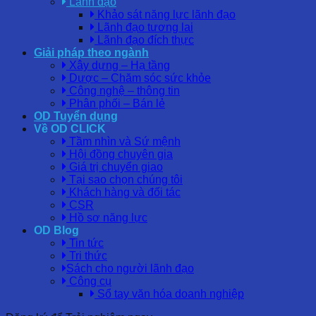
Lãnh đạo
Khảo sát năng lực lãnh đạo
Lãnh đạo tương lai
Lãnh đạo đích thực
Giải pháp theo ngành
Xây dựng – Hạ tầng
Dược – Chăm sóc sức khỏe
Công nghệ – thông tin
Phân phối – Bán lẻ
OD Tuyển dụng
Về OD CLICK
Tầm nhìn và Sứ mệnh
Hội đồng chuyên gia
Giá trị chuyển giao
Tại sao chọn chúng tôi
Khách hàng và đối tác
CSR
Hồ sơ năng lực
OD Blog
Tin tức
Tri thức
Sách cho người lãnh đạo
Công cụ
Sổ tay văn hóa doanh nghiệp