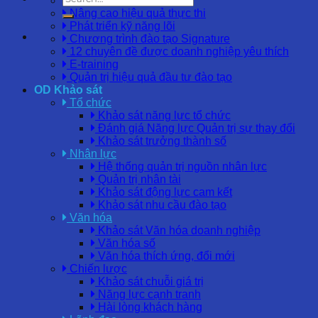
Chuyển đổi tổ chức
Nâng cao hiệu quả thực thi
Phát triển kỹ năng lõi
Chương trình đào tạo Signature
12 chuyên đề được doanh nghiệp yêu thích
E-training
Quản trị hiệu quả đầu tư đào tạo
OD Khảo sát
Tổ chức
Khảo sát năng lực tổ chức
Đánh giá Năng lực Quản trị sự thay đổi
Khảo sát trưởng thành số
Nhân lực
Hệ thống quản trị nguồn nhân lực
Quản trị nhân tài
Khảo sát động lực cam kết
Khảo sát nhu cầu đào tạo
Văn hóa
Khảo sát Văn hóa doanh nghiệp
Văn hóa số
Văn hóa thích ứng, đổi mới
Chiến lược
Khảo sát chuỗi giá trị
Năng lực cạnh tranh
Hài lòng khách hàng