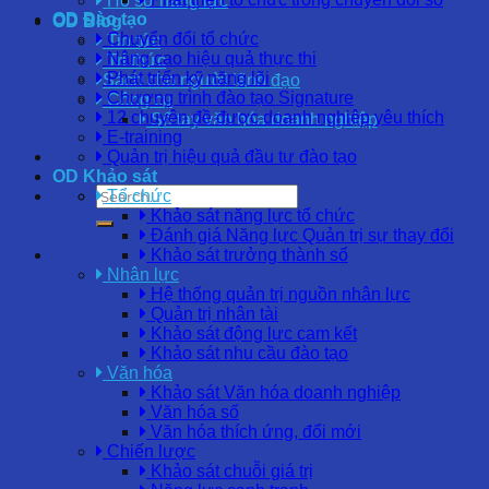
Hồ sơ năng lực
OD Đào tạo
OD Blog
Chuyển đổi tổ chức
Tin tức
Nâng cao hiệu quả thực thi
Tri thức
Phát triển kỹ năng lõi
Sách cho người lãnh đạo
Chương trình đào tạo Signature
Công cụ
12 chuyên đề được doanh nghiệp yêu thích
Sổ tay văn hóa doanh nghiệp
E-training
Quản trị hiệu quả đầu tư đào tạo
OD Khảo sát
Tổ chức
Khảo sát năng lực tổ chức
Đánh giá Năng lực Quản trị sự thay đổi
Khảo sát trưởng thành số
Nhân lực
Hệ thống quản trị nguồn nhân lực
Quản trị nhân tài
Khảo sát động lực cam kết
Khảo sát nhu cầu đào tạo
Văn hóa
Khảo sát Văn hóa doanh nghiệp
Văn hóa số
Văn hóa thích ứng, đổi mới
Chiến lược
Khảo sát chuỗi giá trị