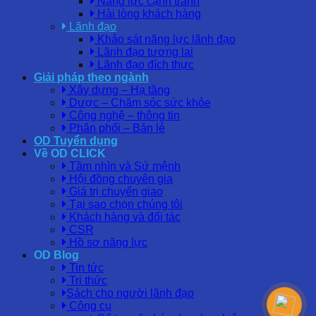
Năng lực cạnh tranh
Hài lòng khách hàng
Lãnh đạo
Khảo sát năng lực lãnh đạo
Lãnh đạo tương lai
Lãnh đạo đích thực
Giải pháp theo ngành
Xây dựng – Hạ tầng
Dược – Chăm sóc sức khỏe
Công nghệ – thông tin
Phân phối – Bán lẻ
OD Tuyển dụng
Về OD CLICK
Tầm nhìn và Sứ mệnh
Hội đồng chuyên gia
Giá trị chuyển giao
Tại sao chọn chúng tôi
Khách hàng và đối tác
CSR
Hồ sơ năng lực
OD Blog
Tin tức
Tri thức
Sách cho người lãnh đạo
Công cụ